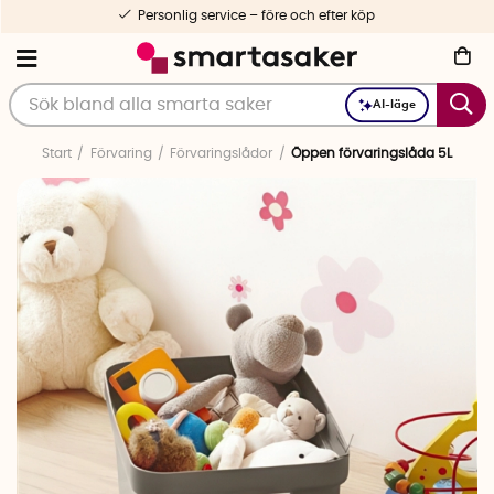
Personlig service – före och efter köp
AI-läge
Start
Förvaring
Förvaringslådor
Öppen förvaringslåda 5L