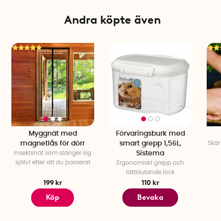
Andra köpte även
Myggnät med
Förvaringsburk med
magnetlås för dörr
smart grepp 1,56L,
Skär
Insektsnät som stänger sig
Sistema
självt efter att du passerat
Ergonomiskt grepp och
tättslutande lock
199 kr
110 kr
Köp
Bevaka