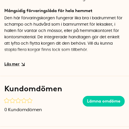
Mångsidig förvaringslåda för hela hemmet
Den här förvaringskorgen fungerar lika bra i badrummet för
schampo och hudvård som i barnrummet för leksaker, i
hallen för vantar och mössor, eller på hemmakontoret för
kontorsmaterial. De integrerade handtagen gör det enkelt
att lyfta och flytta korgen dit den behövs. Vill du kunna
stapla flera korgar finns lock som tillbehör.
Hållbart val i återvunnen plast
Sigma Basket Small är tillverkad av återvunnen hårdplast,
vilket gör den till ett bra miljöval. Trots sin lätta vikt är korgen
stabil och tålig, och den eleganta designen med mjuka linjer
Kundomdömen
gör att den smälter fint in oavsett var du placerar den.
Specifikationer
Lämna omdöme
Mått: 25,2 x 17,5 x 12,2 cm
0
Kundomdömen
Volym: 5 liter
Material: Återvunnen hårdplast
Lock: Finns som tillbehör