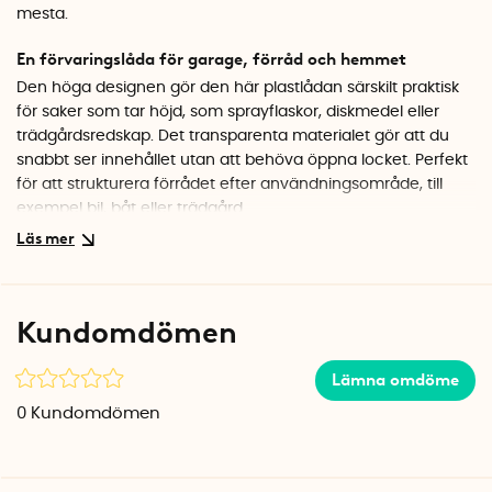
mesta.
En förvaringslåda för garage, förråd och hemmet
Den höga designen gör den här plastlådan särskilt praktisk
för saker som tar höjd, som sprayflaskor, diskmedel eller
trädgårdsredskap. Det transparenta materialet gör att du
snabbt ser innehållet utan att behöva öppna locket. Perfekt
för att strukturera förrådet efter användningsområde, till
exempel bil, båt eller trädgård.
Hållbar kvalitet som håller ordning
Lådan är tillverkad i robust, BPA-fri plast och ingår i
Smartstores flexibla förvaringssystem. De stabila clipslåsen i
Kundomdömen
handtaget håller locket säkert på plats, och den stapelbara
designen gör att du enkelt kan bygga på höjden för att
Lämna omdöme
utnyttja utrymmet maximalt. Fungerar utmärkt för
säsongsförvaring av kläder, handdukar eller verktyg.
0
Kundomdömen
Specifikationer
Mått: 40 x 30 x 32 cm