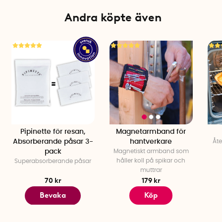
Volym: 25 liter
Material: BPA-fri plast
Andra köpte även
Färg: Transparent med svarta handtag
Pipinette för resan,
Magnetarmband för
Absorberande påsar 3-
hantverkare
Åt
pack
Magnetiskt armband som
håller koll på spikar och
Superabsorberande påsar
muttrar
70 kr
179 kr
Bevaka
Köp