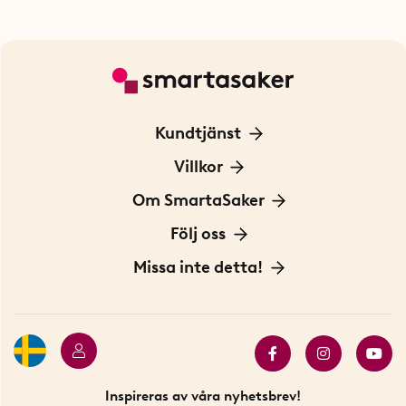
Kundtjänst
Kontakta oss
Villkor
För Företag
Frakt och leverans
Om SmartaSaker
Personuppgiftspolicy
Om oss
Följ oss
Köpvillkor
Vår historia
Blogg: Smarta tips
Missa inte detta!
Betalning
Hållbarhet
Press
Presentkort
Butiker i Stockholm
Samarbeten
Bäst i test
Innovatörer
Bästsäljare
Fyndhörnan
Inspireras av våra nyhetsbrev!