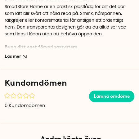
SmartStore Home är en praktisk plastlåda för allt det där
som lätt blir svårt att hålla reda på. Smink, hårspännen,
rakgrejer eller kontorsmaterial får äntligen ett ordentligt
hem. Den transparenta designen gör att du alltid ser vad
som finns i lådan utan att behöva öppna den.
Bygg ditt eget förvaringssystem
Lådorna i SmartStore Home-serien är designade för att
staplas ovanpå varandra, så du kan bygga på efter behov.
Det stabila locket med clipshandtag ser till att innehållet
sitter säkert på plats, även när du flyttar runt lådan. BPA-fri
Kundomdömen
plast gör den lämplig för förvaring av det mesta.
Specifikationer
Lämna omdöme
Mått: 30 x 19 x 11 cm
0
Kundomdömen
Volym: 4 liter
Material: BPA-fri plast
Färg: Transparent med vita clips
Andra köpte även