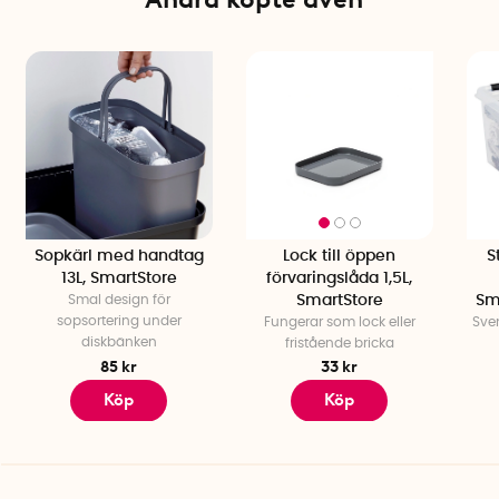
Sopkärl med handtag
Lock till öppen
S
13L, SmartStore
förvaringslåda 1,5L,
Smal design för
SmartStore
Sma
sopsortering under
Fungerar som lock eller
Sve
diskbänken
fristående bricka
85 kr
33 kr
Köp
Köp