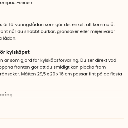
Compact-serien
 är förvaringslådan som gör det enkelt att komma åt
ront når du snabbt burkar, grönsaker eller mejerivaror
a lådan.
ör kylskåpet
 är som gjord för kylskåpsförvaring. Du ser direkt vad
 öppna fronten gör att du smidigt kan plocka fram
rönsaker. Måtten 29,5 x 20 x 16 cm passar fint på de flesta
aring
artstores modulära Compact-serie. Lådorna kan staplas
nds, vilket sparar utrymme. Med tillhörande lock kan de
r ännu mer flexibel förvaring. Använd lådan i kylskåpet,
ör att samla oljor, kryddor och andra koktillbehör.