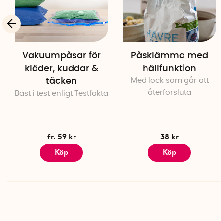
Vakuumpåsar för
Påsklämma med
kläder, kuddar &
hällfunktion
täcken
Med lock som går att
återförsluta
Bäst i test enligt Testfakta
fr. 59 kr
38 kr
Köp
Köp