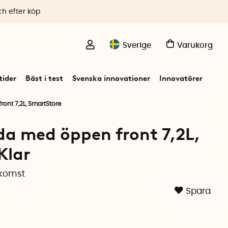
ch efter köp
Sverige
Varukorg
ider
Bäst i test
Svenska innovationer
Innovatörer
ont 7,2L, SmartStore
da med öppen front 7,2L,
Klar
tkomst
Spara