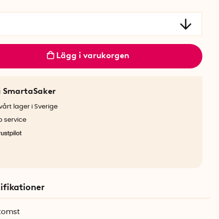
r
Lägg i varukorgen
a SmartaSaker
årt lager i Sverige
b service
ifikationer
tkomst