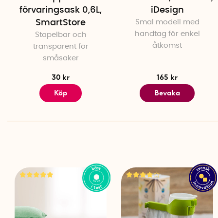
förvaringsask 0,6L,
iDesign
SmartStore
Smal modell med
handtag för enkel
Stapelbar och
åtkomst
transparent för
småsaker
30 kr
165 kr
Köp
Bevaka