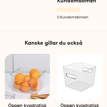
Kundomdömen
Specifikationer
Mått: 29,5 x 20 x 16 cm
0
Kundomdömen
Material: Plast
Färg: Transparent
Tillverkad i: Finland
Kanske gillar du också
Öppen kvadratisk
Öppen kvadratisk