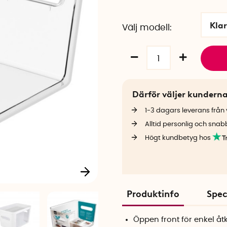
Kla
Välj modell
Därför väljer kundern
1-3 dagars leverans från v
Alltid personlig och snab
Högt kundbetyg hos
Produktinfo
Spec
Öppen front för enkel å