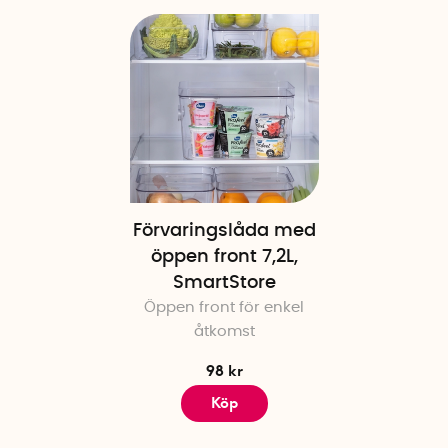
Förvaringslåda med
öppen front 7,2L,
SmartStore
Öppen front för enkel
åtkomst
98 kr
Köp