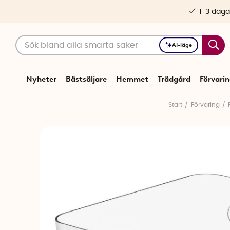
1-3 daga
AI-läge
Nyheter
Bästsäljare
Hemmet
Trädgård
Förvari
Start
Förvaring