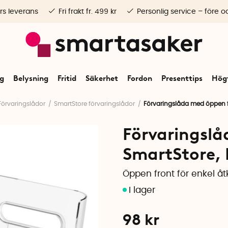
rs leverans
Fri frakt fr. 499 kr
Personlig service – före o
ng
Belysning
Fritid
Säkerhet
Fordon
Presenttips
Högt
Förvaringslådor
SmartStore förvaringslådor
Förvaringslåda med öppen fr
Förvaringslå
SmartStore, 
Öppen front för enkel å
98
kr