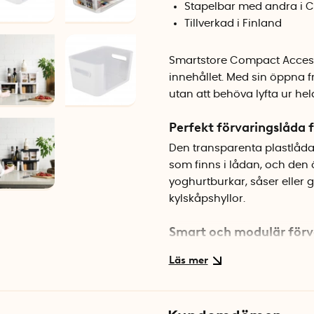
Stapelbar med andra i 
Tillverkad i Finland
Smartstore Compact Access
innehållet. Med sin öppna f
utan att behöva lyfta ur hel
Perfekt förvaringslåda f
Den transparenta plastlådan
som finns i lådan, och den
yoghurtburkar, såser eller g
kylskåpshyllor.
Smart och modulär förv
Compact Access ingår i Sm
i varandra när de inte anvä
även staplas på varandra fö
skafferiet eller på bänken f