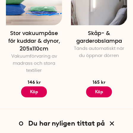
Stor vakuumpåse
Skåp- &
för kuddar & dynor,
garderobslampa
205x110cm
Tänds automatiskt när
du öppnar dörren
Vakuumförvaring av
madrass och stora
textilier
146 kr
165 kr
Köp
Köp
Du har nyligen tittat på