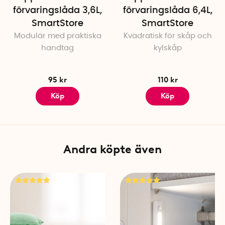
förvaringslåda 3,6L,
förvaringslåda 6,4L,
SmartStore
SmartStore
Modulär med praktiska
Kvadratisk för skåp och
handtag
kylskåp
95 kr
110 kr
Köp
Köp
Andra köpte även