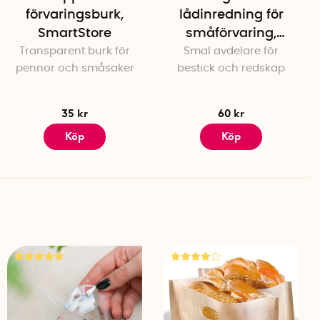
förvaringsburk,
lådinredning för
SmartStore
småförvaring,
Transparent burk för
Smal avdelare för
40x10x6cm,
pennor och småsaker
bestick och redskap
SmartStore
35 kr
60 kr
Köp
Köp