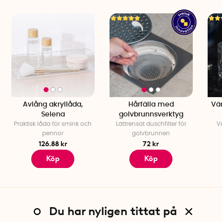
Avlång akryllåda,
Hårfälla med
Vä
Selena
golvbrunnsverktyg
Praktisk låda för smink och
Lättrensat duschfilter för
V
pennor
golvbrunnen
126.88 kr
72 kr
Köp
Köp
Du har nyligen tittat på