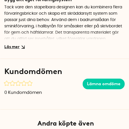
Tack vare den stapelbara designen kan du kombinera flera
förvaringsbrickor och skapa ett skräddarsytt system som
passar just dina behov. Använd dem i badrumslådan för
sminkförvaring, i hallbyrån för småsaker eller på skrivbordet
för gem och häftklamrar. Det transparenta materialet gör
att du alltid ser innehållet, vilket förenklar vardagen.
Stilren lådorganisatör
Den kristallklara ytan ger ett elegant intryck och smälter in i
vilken inredning som helst. Polystyren är ett lätt men stabilt
Kundomdömen
material som är enkelt att hålla rent med en fuktig trasa.
Specifikationer
Lämna omdöme
Mått: 9,6 x 9,6 x 4,8 cm
0
Kundomdömen
Material: Polystyren
Färg: Klar
Stapelbar: Ja
Andra köpte även