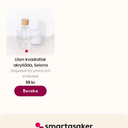
Liten kvadratisk
akryllåda, Selena
Stapelbar för smink och
småsaker
55 kr
Bevaka