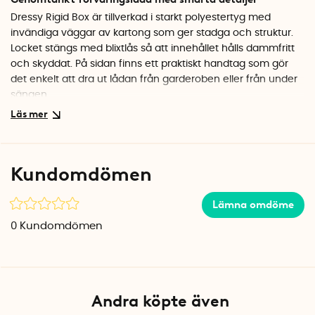
Dressy Rigid Box är tillverkad i starkt polyestertyg med
invändiga väggar av kartong som ger stadga och struktur.
Locket stängs med blixtlås så att innehållet hålls dammfritt
och skyddat. På sidan finns ett praktiskt handtag som gör
det enkelt att dra ut lådan från garderoben eller från under
sängen.
En smart detalj är ventilationshålen i nätmaterial som låter
luften cirkulera. Det är särskilt viktigt när man förvarar
textilier under längre tid, eftersom det förhindrar att det
Kundomdömen
börjar lukta instängt.
Platt förpackning och enkel förvaring
Lämna omdöme
Förvaringslådan levereras platt och viks enkelt ihop när den
0
Kundomdömen
inte används. Det gör att du kan ha flera lådor redo utan att
de tar upp onödig plats. Den neutrala beigea färgen smälter
fint in i de flesta inredningar och gör att lådan fungerar lika
bra i garderoben som i vardagsrummet.
Andra köpte även
Specifikationer