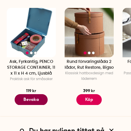
Mått: 44,5 x 45,5 x 20 cm
Material: Polyester och kartong
Färg: Beige
Stängning: Blixtlås
Ask, Fyrkantig, PENCO
Rund förvaringslåda 2
F
STORAGE CONTAINER, 11
lådor, Rut Restore, Bigso
x 11 x H 4 cm, Ljusblå
Klassisk hattboxdesign med
Pass
läderrem
Praktisk ask för småsaker
119 kr
399 kr
Bevaka
Köp
Du har nyligen tittat på