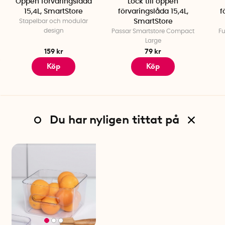
Öppen förvaringslåda
Lock till öppen
15,4L, SmartStore
förvaringslåda 15,4L,
f
Stapelbar och modulär
SmartStore
design
Passar Smartstore Compact
Fu
Large
159 kr
79 kr
Köp
Köp
Du har nyligen tittat på