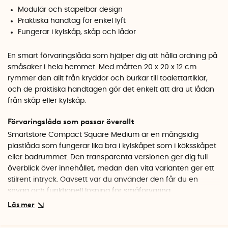
Modulär och stapelbar design
Praktiska handtag för enkel lyft
Fungerar i kylskåp, skåp och lådor
En smart förvaringslåda som hjälper dig att hålla ordning på
småsaker i hela hemmet. Med måtten 20 x 20 x 12 cm
rymmer den allt från kryddor och burkar till toalettartiklar,
och de praktiska handtagen gör det enkelt att dra ut lådan
från skåp eller kylskåp.
Förvaringslåda som passar överallt
Smartstore Compact Square Medium är en mångsidig
plastlåda som fungerar lika bra i kylskåpet som i köksskåpet
eller badrummet. Den transparenta versionen ger dig full
överblick över innehållet, medan den vita varianten ger ett
stilrent intryck. Oavsett var du använder den får du en
snygg och funktionell lösning för småförvaring.
Bygg ditt eget förvaringssystem
Compact-serien är helt modulär, vilket innebär att lådorna