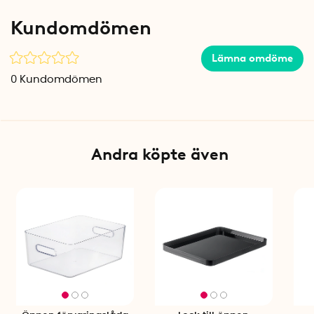
går in i varandra när de inte används och kan staplas på
Kundomdömen
varandra med lock. Det gör det enkelt att bygga ett
anpassat förvaringssystem som växer med dina behov.
Lämna omdöme
Locket säljs separat så att du själv kan välja om du vill ha
öppen eller sluten förvaring.
0
Kundomdömen
Specifikationer
Mått: 20 x 20 x 12 cm
Material: Högkvalitativ plast
Lock: Säljs separat
Andra köpte även