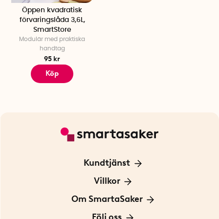
Öppen kvadratisk
förvaringslåda 3,6L,
SmartStore
Modulär med praktiska
handtag
95 kr
Köp
Kundtjänst
Kontakta oss
Villkor
För Företag
Frakt och leverans
Om SmartaSaker
Personuppgiftspolicy
Om oss
Följ oss