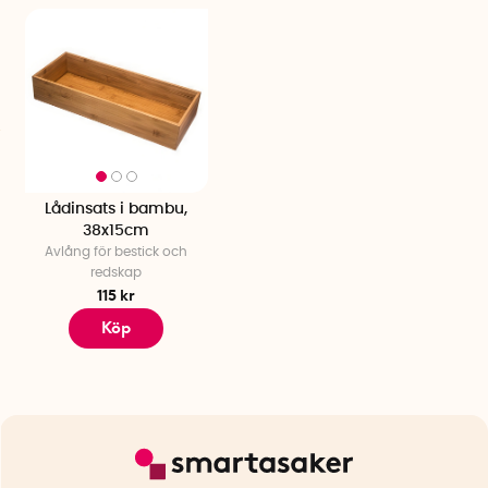
Lådinsats i bambu,
38x15cm
Avlång för bestick och
redskap
115 kr
Köp