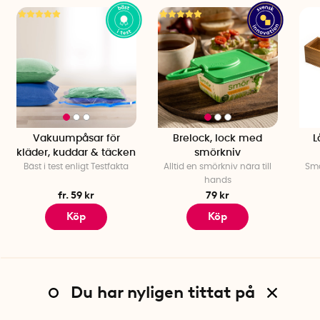
Material: Bambu
Färg: Natur
Vakuumpåsar för
Brelock, lock med
L
kläder, kuddar & täcken
smörkniv
Bäst i test enligt Testfakta
Alltid en smörkniv nära till
Sma
hands
fr. 59 kr
79 kr
Köp
Köp
Du har nyligen tittat på