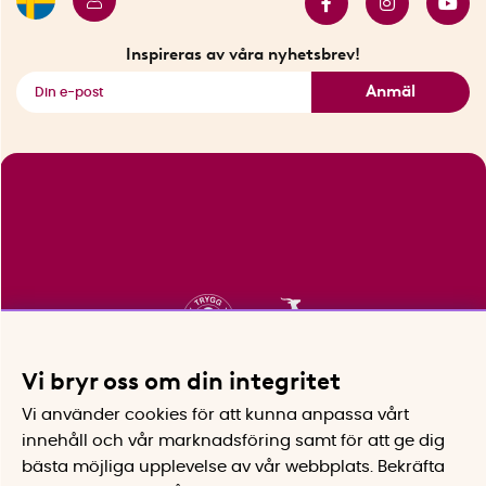
Innovatörer
Bästsäljare
Fyndhörnan
Inspireras av våra nyhetsbrev!
Se alla smarta saker
Anmäl
Vi bryr oss om din integritet
Vi använder cookies för att kunna anpassa vårt
innehåll och vår marknadsföring samt för att ge dig
bästa möjliga upplevelse av vår webbplats.
Bekräfta