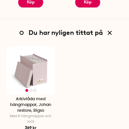
Köp
Köp
Du har nyligen tittat på
Arkivlåda med
hängmappar, Johan
restore, Bigso
Med 8 hängmappar och
lock
369 kr