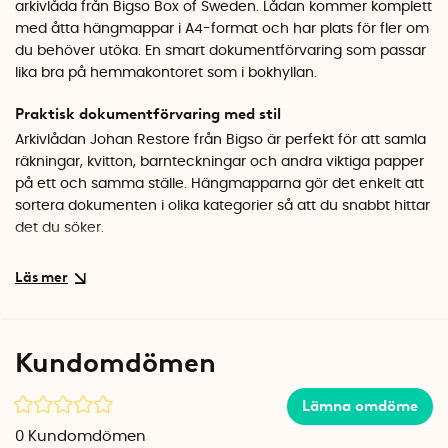
arkivlåda från Bigso Box of Sweden. Lådan kommer komplett
med åtta hängmappar i A4-format och har plats för fler om
du behöver utöka. En smart dokumentförvaring som passar
lika bra på hemmakontoret som i bokhyllan.
Praktisk dokumentförvaring med stil
Arkivlådan Johan Restore från Bigso är perfekt för att samla
räkningar, kvitton, barnteckningar och andra viktiga papper
på ett och samma ställe. Hängmapparna gör det enkelt att
sortera dokumenten i olika kategorier så att du snabbt hittar
det du söker.
Hållbart materialval
Arrkivlådan är tillverkad i återvunna och återvinningsbara
material, vilket gör den till ett bra miljöval. Den
linneinspirerade ytan ger lådan en elegant känsla som höjer
Kundomdömen
intrycket av hela rummet.
Genomtänkta detaljer
Lämna omdöme
Etiketthållaren i mässing på framsidan gör det lätt att märka
0
Kundomdömen