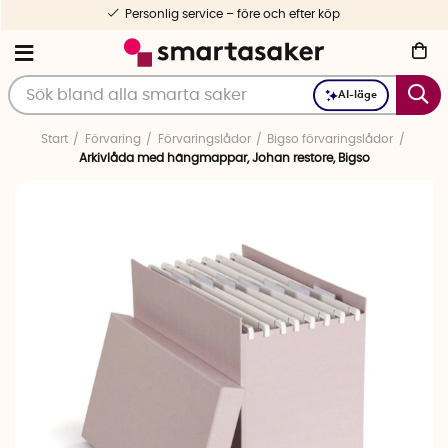
Personlig service – före och efter köp
AI-läge
Start
Förvaring
Förvaringslådor
Bigso förvaringslådor
Arkivlåda med hängmappar, Johan restore, Bigso