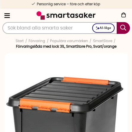
Personlig service – före och efter köp
AI-läge
Start
Förvaring
Populära varumärken
SmartStore
Förvaringslåda med lock 31L, SmartStore Pro, Svart/orange