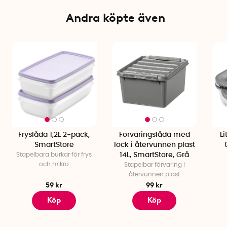
Färg: Svart med orangea handtag
Tillverkad i: Sverige
Andra köpte även
Fryslåda 1,2L 2-pack,
Förvaringslåda med
Li
SmartStore
lock i återvunnen plast
Stapelbara burkar för frys
14L, SmartStore, Grå
och mikro
Stapelbar förvaring i
återvunnen plast
59 kr
99 kr
Köp
Köp