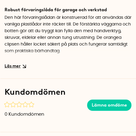
Robust förvaringslåda för garage och verkstad
Den här förvaringslådan är konstruerad för att användas där
vanliga plastlådor inte räcker till. De förstärkta väggarna och
botten gör att du tryggt kan fylla den med handverktyg,
skruvar, eldelar eller annan tung utrustning. De orangea
clipsen håller locket säkert på plats och fungerar samtidigt
som praktiska bärhandtag.
Smart system som växer med behoven
Flera lådor staplas stabilt ovanpå varandra, vilket gör det
enkelt att bygga ett organiserat förvaringssystem i garaget,
förrådet eller arbetsbilen. Lådorna i SmartStore Pro-serien
Kundomdömen
finns i olika storlekar och passar alla i varandra, så du kan
kombinera efter dina behov.
Lämna omdöme
Specifikationer
0
Kundomdömen
Mått: 50 x 39 x 26 cm
Volym: 31 liter
Material: BPA-fri plast