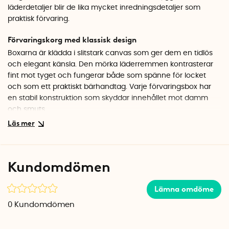
läderdetaljer blir de lika mycket inredningsdetaljer som
praktisk förvaring.
Förvaringskorg med klassisk design
Boxarna är klädda i slitstark canvas som ger dem en tidlös
och elegant känsla. Den mörka läderremmen kontrasterar
fint mot tyget och fungerar både som spänne för locket
och som ett praktiskt bärhandtag. Varje förvaringsbox har
en stabil konstruktion som skyddar innehållet mot damm
och smuts.
Perfekt för hattar och accessoarer
Den generösa storleken gör boxarna idealiska för att förvara
hattar utan att de trycks ihop eller tappar formen. Du kan
Kundomdömen
även använda dem för tröjor, scarves, väskor eller leksaker.
Placera dem synligt på en hylla eller undanstoppade i
Lämna omdöme
garderoben.
0
Kundomdömen
Smarta mått som sparar plats
Setet innehåller två boxar i olika storlekar, Ø 37,5 cm och Ø