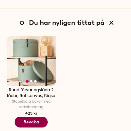
Du har nyligen tittat på
Rund förvaringslåda 2
lådor, Rut canvas, Bigso
Stapelbara boxar med
läderhandtag
425 kr
Bevaka