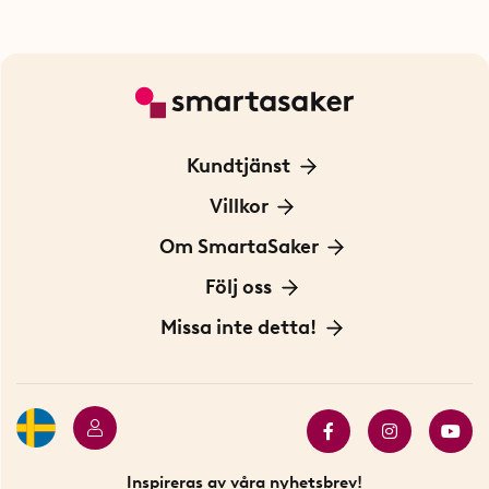
Kundtjänst
Kontakta oss
Villkor
För Företag
Frakt och leverans
Om SmartaSaker
Personuppgiftspolicy
Om oss
Följ oss
Köpvillkor
Vår historia
Blogg: Smarta tips
Missa inte detta!
Betalning
Hållbarhet
Press
Presentkort
Butiker i Stockholm
Samarbeten
Bäst i test
Innovatörer
Bästsäljare
Fyndhörnan
Inspireras av våra nyhetsbrev!