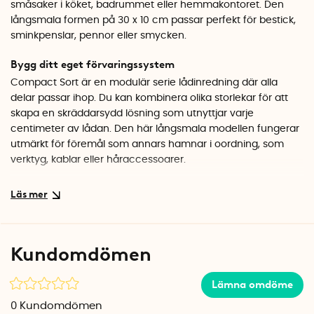
småsaker i köket, badrummet eller hemmakontoret. Den
långsmala formen på 30 x 10 cm passar perfekt för bestick,
sminkpenslar, pennor eller smycken.
Bygg ditt eget förvaringssystem
Compact Sort är en modulär serie lådinredning där alla
delar passar ihop. Du kan kombinera olika storlekar för att
skapa en skräddarsydd lösning som utnyttjar varje
centimeter av lådan. Den här långsmala modellen fungerar
utmärkt för föremål som annars hamnar i oordning, som
verktyg, kablar eller håraccessoarer.
Finsk kvalitet i hållbart material
Lådinredningen är tillverkad i Finland av SAN-plast med 20%
förnybart innehåll. Materialet är livsmedelsgodkänt, så du
kan tryggt använda den som bestickinsats i kökslådan. Ytan
Kundomdömen
är lätt att hålla ren och tål både handtvätt och diskmaskin.
Ett mönster på undersidan skyddar mot repor när du drar ut
Lämna omdöme
och in lådan.
0
Kundomdömen
Specifikationer