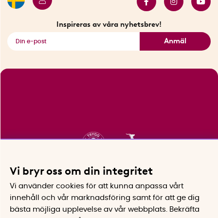
Innovatörer
Bästsäljare
Fyndhörnan
Inspireras av våra nyhetsbrev!
Se alla smarta saker
Anmäl
Vi bryr oss om din integritet
Vi använder cookies för att kunna anpassa vårt
innehåll och vår marknadsföring samt för att ge dig
bästa möjliga upplevelse av vår webbplats.
Bekräfta