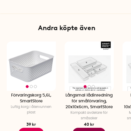
Mått: 30 x 10 x 6 cm
Material: SAN-plast med 20% förnybart innehåll
Färg: Vit
Livsmedelsgodkänd: Ja
Andra köpte även
Garanti: 10 år
Tillverkad i: Finland
Förvaringskorg 5,6L,
Långsmal lådinredning
SmartStore
för småförvaring,
Luftig korg i återvunnen
20x10x6cm, SmartStore
10x
plast
Kompakt avdelare för
M
småsaker
sm
39 kr
40 kr