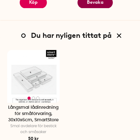
Köp
Bevaka
Du har nyligen tittat på
Långsmal lådinredning
för småförvaring,
30x10x6cm, SmartStore
Smal avdelare för bestick
och småsaker
50 kr