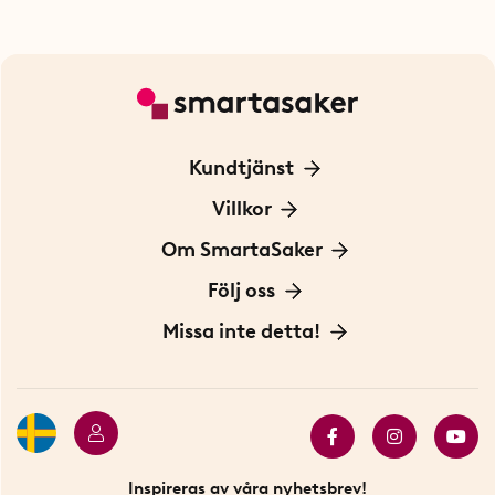
Kundtjänst
Kontakta oss
Villkor
För Företag
Frakt och leverans
Om SmartaSaker
Personuppgiftspolicy
Om oss
Följ oss
Köpvillkor
Vår historia
Blogg: Smarta tips
Missa inte detta!
Betalning
Hållbarhet
Press
Presentkort
Butiker i Stockholm
Samarbeten
Bäst i test
Innovatörer
Bästsäljare
Fyndhörnan
Inspireras av våra nyhetsbrev!