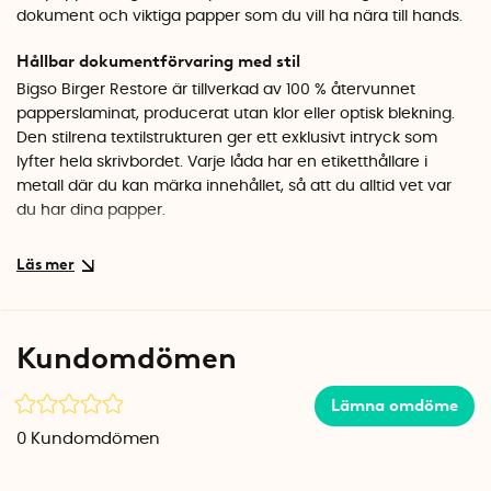
dokument och viktiga papper som du vill ha nära till hands.
Hållbar dokumentförvaring med stil
Bigso Birger Restore är tillverkad av 100 % återvunnet
papperslaminat, producerat utan klor eller optisk blekning.
Den stilrena textilstrukturen ger ett exklusivt intryck som
lyfter hela skrivbordet. Varje låda har en etiketthållare i
metall där du kan märka innehållet, så att du alltid vet var
du har dina papper.
Kompakt och praktisk brevkorg
Med måtten 33 x 25,5 cm och en höjd på 14,5 cm tar
minibyrån minimal plats samtidigt som den rymmer det du
behöver. Lådorna glider lätt ut och in, vilket gör det enkelt
Kundomdömen
att snabbt lägga undan eller plocka fram dokument. En
smart lösning för dig som vill ha ett städat skrivbord utan att
Lämna omdöme
kompromissa med designen.
0
Kundomdömen
Specifikationer
Mått: 33 x 25,5 x 14,5 cm