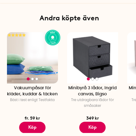
Antal lådor: 2
Passar: A4-papper
Material: 100 % återvunnet papperslaminat
Andra köpte även
Färg: Dusty pink eller Cognac
Tillverkare: Bigso Box of Sweden
Vakuumpåsar för
Minibyrå 3 lådor, Ingrid
Min
kläder, kuddar & täcken
canvas, Bigso
Bäst i test enligt Testfakta
Tre utdragbara lådor för
Tr
småsaker
fr. 59 kr
349 kr
Köp
Köp