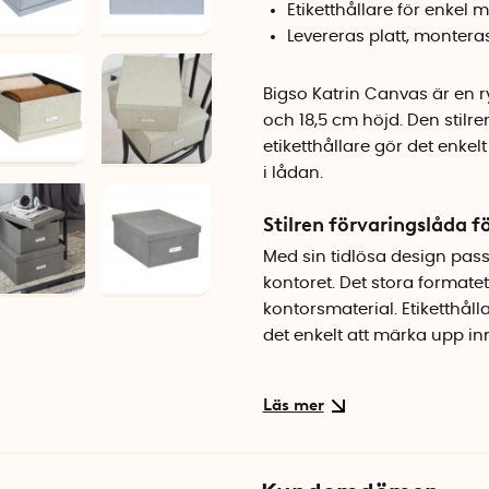
Etiketthållare för enkel 
Levereras platt, monter
Bigso Katrin Canvas är en 
och 18,5 cm höjd. Den stil
etiketthållare gör det enkel
i lådan.
Stilren förvaringslåda f
Med sin tidlösa design pas
kontoret. Det stora formatet
kontorsmaterial. Etiketthåll
det enkelt att märka upp inn
Smart platt förpacknin
Förvaringslådan levereras s
sekunder utan verktyg. Det 
innan den tas i bruk. Flera 