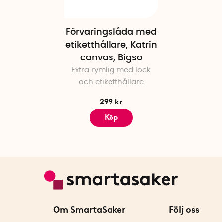
Förvaringslåda med
etiketthållare, Katrin
canvas, Bigso
Extra rymlig med lock
och etiketthållare
299 kr
Köp
Om SmartaSaker
Följ oss