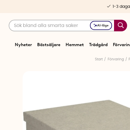
1-3 daga
AI-läge
Nyheter
Bästsäljare
Hemmet
Trädgård
Förvari
Start
Förvaring