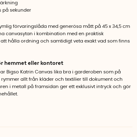
märkning
as på sekunder
rymlig förvaringslåda med generösa mått på 45 x 34,5 cm
rena canvasytan i kombination med en praktisk
t att hålla ordning och samtidigt veta exakt vad som finns
ör hemmet eller kontoret
sar Bigso Katrin Canvas lika bra i garderoben som på
 rymmer allt från kläder och textilier till dokument och
aren i metall på framsidan ger ett exklusivt intryck och gör
ehållet.
g
om ett platt paket och sätts ihop på bara några
gör den enkel att ta med sig hem och smidig att förvara
lådor kan staplas på varandra för att skapa ett snyggt och