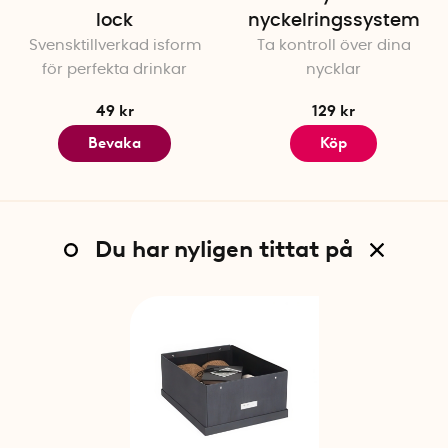
lock
nyckelringssystem
Svensktillverkad isform
Ta kontroll över dina
för perfekta drinkar
nycklar
49 kr
129 kr
Bevaka
Köp
Du har nyligen tittat på