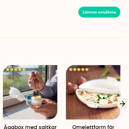
stem.
Lämna omdöme
Äggbox med saltkar
Omelettform för