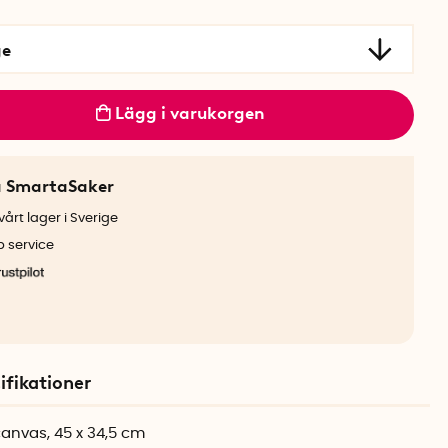
ge
Lägg i varukorgen
a SmartaSaker
årt lager i Sverige
b service
ifikationer
canvas, 45 x 34,5 cm