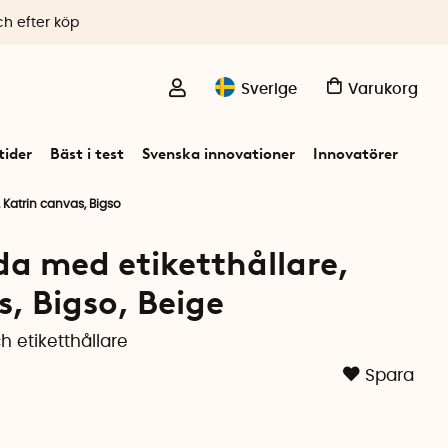
ch efter köp
Sverige
Varukorg
ider
Bäst i test
Svenska innovationer
Innovatörer
 Katrin canvas, Bigso
da med etiketthållare,
s, Bigso, Beige
h etiketthållare
Spara