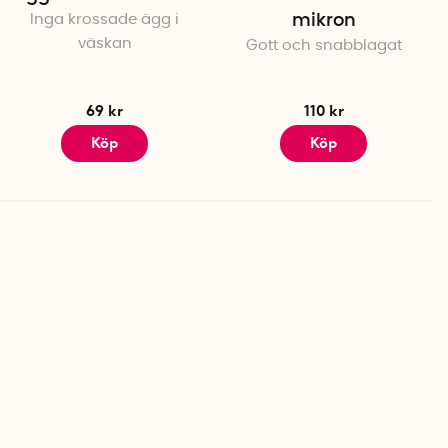
Inga krossade ägg i
mikron
väskan
Gott och snabblagat
69 kr
110 kr
Köp
Köp