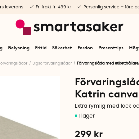
rs leverans
Fri frakt fr. 499 kr
Personlig service – före o
ng
Belysning
Fritid
Säkerhet
Fordon
Presenttips
Högt
Förvaringslådor
Bigso förvaringslådor
Förvaringslåda med etiketthållare,
Förvaringslå
Katrin canva
Extra rymlig med lock oc
299
kr