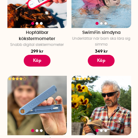
Hopfällbar
SwimFin simdyna
kökstermometer
Underlättar när barn ska lära sig
simma
Snabb digital stektermometer
299 kr
349 kr
Köp
Köp