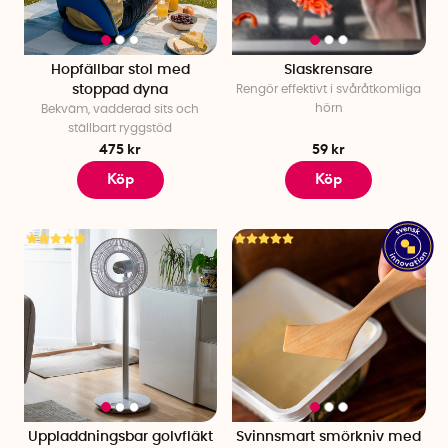
Hopfällbar stol med
Slaskrensare
stoppad dyna
Rengör effektivt i svåråtkomliga
hörn
Bekväm, vadderad sits och
ställbart ryggstöd
475 kr
59 kr
Köp
Köp
Uppladdningsbar golvfläkt
Svinnsmart smörkniv med