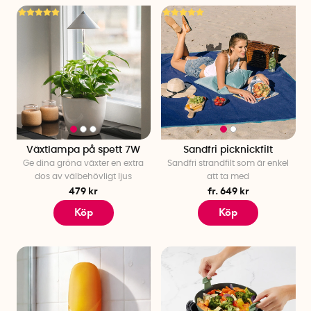
saker!
Växtlampa på spett 7W
Sandfri picknickfilt
Ge dina gröna växter en extra
Sandfri strandfilt som är enkel
dos av välbehövligt ljus
att ta med
479 kr
fr. 649 kr
Köp
Köp