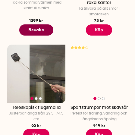
Tackla sommarvärmen med
raka kanter
kraftfull svalka
Ta tillvara på allt smör i
smörasken
1399 kr
75 kr
Bevaka
Köp
Teleskopisk flugsmälla
Sportstrumpor mot skavsår
Justerbar längd från 29,5–74,5
Perfekt för träning, vandring och
cm
långdistanslöpning
65 kr
449 kr
Köp
Köp