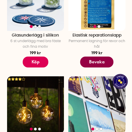
Glasunderlägg i silikon
Elastisk reparationslapp
6 st underlägg med bra fäste
Permanent lagning för revor och
och fina motiv
hål
199 kr
199 kr
Köp
Bevaka