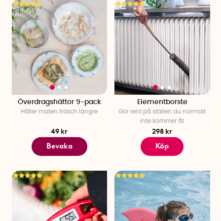
Överdragshättor 9-pack
Elementborste
Håller maten fräsch längre
Gör rent på ställen du normalt
inte kommer åt
49 kr
298 kr
Bevaka
Köp