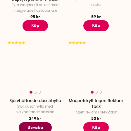
kvistar
Fyra tyngder till duken med
integrerade flasköppnare
95 kr
59 kr
Köp
Köp
Självhäftande duschhylla
Magnetskylt Ingen Reklam
Stor duschhylla med
Tack
självhäftande baksida
Ingen reklam i brevlådan
249 kr
50 kr
Bevaka
Köp