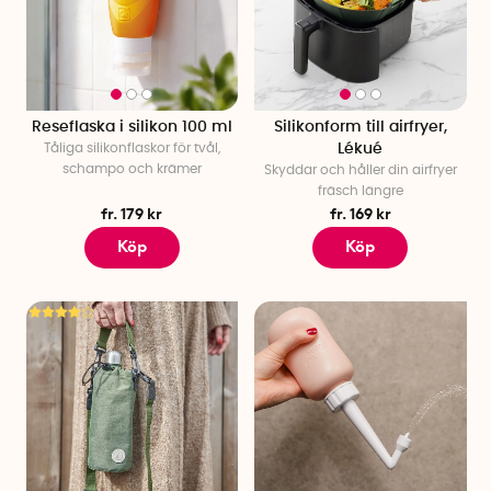
Reseflaska i silikon 100 ml
Silikonform till airfryer,
Tåliga silikonflaskor för tvål,
Lékué
schampo och krämer
Skyddar och håller din airfryer
fräsch längre
fr. 179 kr
fr. 169 kr
Köp
Köp