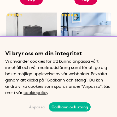
Vi bryr oss om din integritet
Vi använder cookies för att kunna anpassa vårt
Packkub till resväska
Hopfällbar toapall i bambu,
innehåll och vår marknadsföring samt för att ge dig
Organisera resväskan med
Squatty Potty
bästa möjliga upplevelse av vår webbplats.
Bekräfta
packkuber
För en bättre sittposition på
genom att klicka på “Godkänn och stäng”. Du kan
toaletten
ändra vilka cookies som sparas under ”Anpassa”.
Läs
fr. 69 kr
649 kr
mer i vår
cookiepolicy
.
Köp
Bevaka
Anpassa
Godkänn och stäng