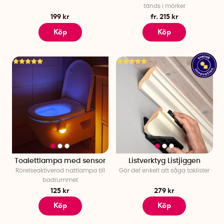
tänds i mörker
199 kr
fr. 215 kr
Köp
Köp
Toalettlampa med sensor
Listverktyg Listjiggen
Rörelseaktiverad nattlampa till
Gör det enkelt att såga taklister
badrummet
125 kr
279 kr
Köp
Köp