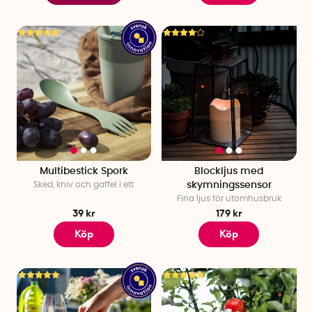
Multibestick Spork
Blockljus med
Sked, kniv och gaffel i ett
skymningssensor
Fina ljus för utomhusbruk
39 kr
179 kr
Köp
Köp