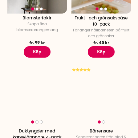
Blomsterfakir
Frukt- och grönsakspåse
Skapa fina
10-pack
blomsterarrangemang
Förlänger hållbarheten på frukt
och grönsaker
fr. 99 kr
fr. 45 kr
Köp
Köp
Duktyngder med
Bärrensare
kapsylöppnare 4-pack
Separerar bären från blad &