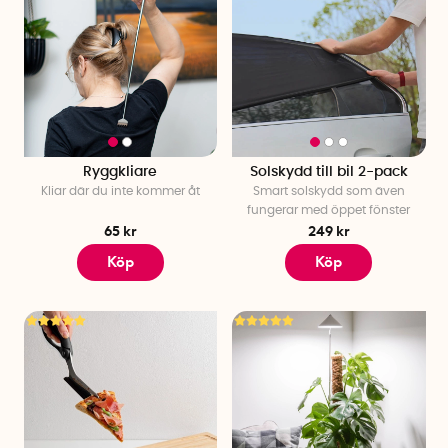
Ryggkliare
Solskydd till bil 2-pack
Kliar där du inte kommer åt
Smart solskydd som även
fungerar med öppet fönster
65 kr
249 kr
Köp
Köp