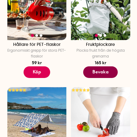
Hållare för PET-flaskor
Fruktplockare
Ergonomiskt grepp för stora PET-
Plocka frukt från de högsta
flaskor
grenarna
59 kr
165 kr
Köp
Bevaka