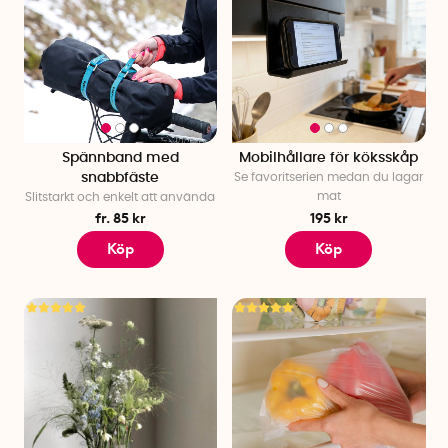
Spännband med
Mobilhållare för köksskåp
snabbfäste
Se favoritserien medan du lagar
mat
Slitstarkt och enkelt att använda
fr. 85 kr
195 kr
Köp
Köp