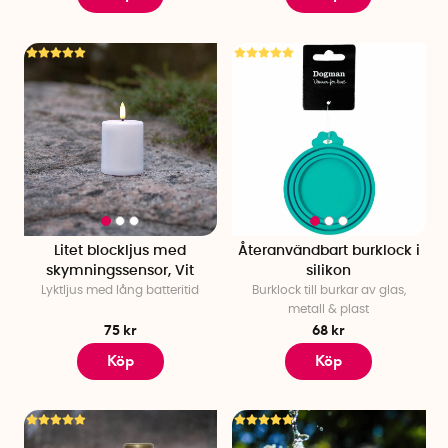
Litet blockljus med
Återanvändbart burklock i
skymningssensor, Vit
silikon
Lyktljus med lång batteritid
Burklock till burkar av glas,
metall & plast
75 kr
68 kr
Köp
Köp