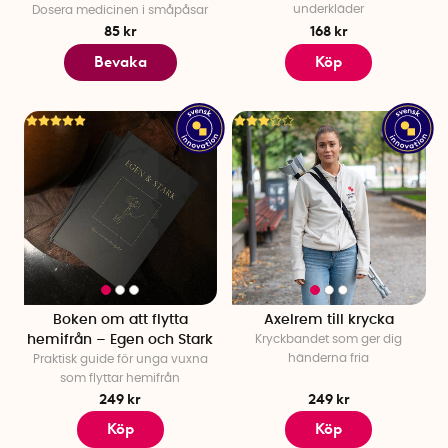
underkläder
Dosera medicinen i småpåsar
85 kr
168 kr
Bevaka
Köp
Boken om att flytta
Axelrem till krycka
hemifrån – Egen och Stark
Kryckbandet som ger dig
händerna fria
Praktisk guide för unga vuxna
som flyttar hemifrån
249 kr
249 kr
Köp
Köp