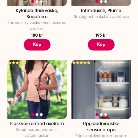
Kylande flaskväska,
Intimdusch, Plume
Sagaform
Smidig och enkel att använda
Kompakt kylväska med justerbar
axelrem
180 kr
195 kr
Köp
Köp
Flaskväska med axelrem
Uppladdningsbar
Smart neoprenväska till
sensorlampa
vattenflaskan
Rörelseaktiverad lampa som