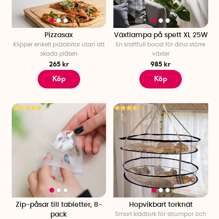
Pizzasax
Växtlampa på spett XL 25W
Klipper enkelt pizzabitar utan att
En kraftfull boost för dina större
skada plåten
växter
265 kr
985 kr
Köp
Köp
Zip-påsar till tabletter, 8-
Hopvikbart torknät
pack
Smart klädtork för strumpor och