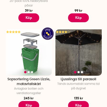
20-pack 100% nedbrytbara
påsar
39 kr
99 kr
Köp
Köp
Sopsortering Green Lizzie,
Ljusslinga till parasoll
matavfallskärl
Tänds automatiskt samma tid
på dygnet
Avtagbar botten och
ventilationsgaller
245 kr
135 kr
Köp
Köp