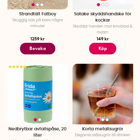
Strandtält Fatboy
Satake skyddshandske för
Skuggig oas på bara några
kockar
minuter
Skyddar handen mot knivblad &
rivjärn
1259 kr
149 kr
Bevaka
Köp
Nedbrytbar avfallspåse, 20
Korta metallsugrör
liter
Eleganta stålsugrör till drinken