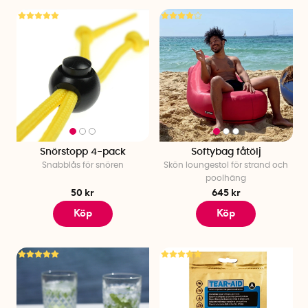
Snörstopp 4-pack
Softybag fåtölj
Snabblås för snören
Skön loungestol för strand och
poolhäng
50 kr
645 kr
Köp
Köp