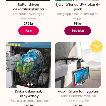
Batteridriven
Självhäftande LP-krokar 6-
dekorationslampa
pack
Vattentät belysning till
Häng upp dina LP-omslag på
uteplatsen
väggen
275 kr
99 kr
Köp
Bevaka
Diskmaskinsnät,
Mobilhållare för flygplan
DishyWashy
Stabilt klämfäste med 360
graders rotation
Håller disken stadigt på plats
249 kr
149 kr