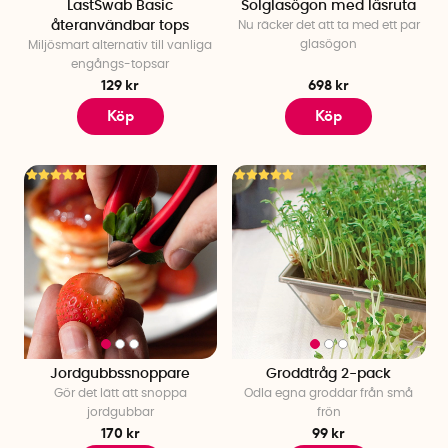
LastSwab Basic
Solglasögon med läsruta
återanvändbar tops
Nu räcker det att ta med ett par
glasögon
Miljösmart alternativ till vanliga
engångs-topsar
129 kr
698 kr
Köp
Köp
Jordgubbssnoppare
Groddtråg 2-pack
Gör det lätt att snoppa
Odla egna groddar från små
jordgubbar
frön
170 kr
99 kr