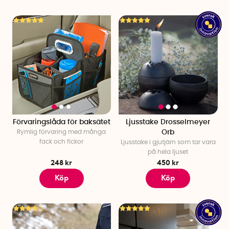
Förvaringslåda för baksätet
Ljusstake Drosselmeyer
Rymlig förvaring med många
Orb
fack och fickor
Ljusstake i gjutjärn som tar vara
på hela ljuset
248 kr
450 kr
Köp
Köp