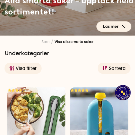
Alla smarta saker - upptäck hela
sortimentet!
Alla smarta saker - upptäck
Start
Visa alla smarta saker
hela sortimentet!
Underkategorier
Visa filter
Sortera
Välkommen till en kategori fylld med alla våra innovativa och
praktiska lösningar som förenklar vardagen. Här hittar du ett
brett sortiment av produkter som kombinerar funktionalitet,
kreativitet och design. Vare sig du letar efter ett hjälpmedel
för hemmet, trädgården eller något personligt, finns det
garanterat något som passar just dina behov. Använd gärna
sorteringsfunktionen för att sortera efter våra mest populära
produkter eller välj lägst alternativt högsta pris för att se alla
produkter i prisordning.