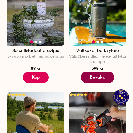
Solcellsladdat gravljus
Vältsäker burkkylare
Lys upp mörkret med solcellsljus
Vältsäker i sidled
–
enkel att lyfta
rakt upp
89 kr
398 kr
Köp
Bevaka