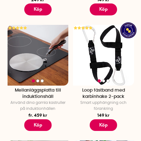
Köp
Köp
Mellanläggsplatta till
Loop fästband med
induktionshäll
karbinhake 2-pack
Använd dina gamla kastruller
Smart upphängning och
på induktionhällen
förankring
fr. 459 kr
149 kr
Köp
Köp