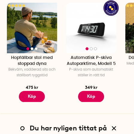
Hopfällbar stol med
Automatisk P-skiva
Dö
stoppad dyna
Autoparktime, Modell 5
Medd
Bekväm, vadderad sits och
P-skiva som automatiskt
ställbart ryggstöd
ställer in rätt tid
475 kr
349 kr
Köp
Köp
Du har nyligen tittat på