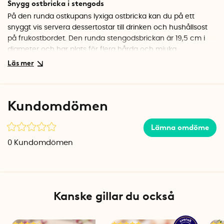
Snygg ostbricka i stengods
På den runda ostkupans lyxiga ostbricka kan du på ett
snyggt vis servera dessertostar till drinken och hushållsost
på frukostbordet. Den runda stengodsbrickan är 19,5 cm i
diameter och har plats för flera hårda och mjuka
dessertostar eller en normalstor rund eller trekantig ost.
Skyddande lock med träknopp
Det transparenta locket har en snygg träknopp i ek högst
Kundomdömen
upp som gör det lätt att ta av och sätta på locket på
ostkupan. Locket stänger ute dofter när du förvarar osten i
Lämna omdöme
kylskåpet och skyddar osten mot flygande insekter som
dras till de goda ostarna på bordet.
0
Kundomdömen
Rengöring
Ostkupan, lock och fat tål inte diskmaskin och ska endast
diskas för hand.
Kanske gillar du också
Specifikationer
Ytterdiameter fat: 19,5 cm