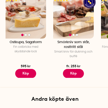
Innerdiameter fat: 18,5 cm
Höjd fat: 1,8 cm
Ostkupa diameter: 18 cm
Ostkupa höjd invändigt: 9,5 cm
Ostkupa höjd utvändigt: ca 12 cm
Totalhöjd: ca 13 cm.
Vikt: ca 650 gram
Material: Stengods, akrylplast, ekträ
Ostkupa, Sagaform
Smörkniv som står,
Fin ostbricka med
rostfritt stål
Förv
skyddande lock
Smart kniv för dukning och
buffé
595 kr
fr. 255 kr
Köp
Köp
Andra köpte även