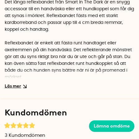
Det långa reflexbandet från Smart In The Dark är en snygg
accessoar till en handväska eller ett hundkoppel som får dig
att synas i mörkret. Reflexbandet fästs med ett starkt
kardborreband och passar upp till 4 cm breda remmar,
koppel och handtag.
Reflexbandet är enkelt att fästa runt handtaget eller
axelremmen på din handväska. Det reflekterande mönstret
gör att du syns riktigt bra när du är ute och går på stan. Du
kan även sätta fast reflexbandet runt hundkopplet så att
både du och hunden syns bättre när ni är på promenad i
mörkret.
Reflexbandet är tillverkat av ett högreflekterande 3M
Scotchlite reflexmaterial som reflekterar strålkastarljus på
över 125 meters avstånd. Det får dig att synas mer än 100
Kundomdömen
meter tidigare än vad du normalt sett gör när du bär mörk
klädsel utan reflex.
Lämna omdöme
Det högkvalitativa reflexmaterialet är framtaget för
3
Kundomdömen
arbetskläder och reflexbandet tål att tvättas i tvättmaskinen.