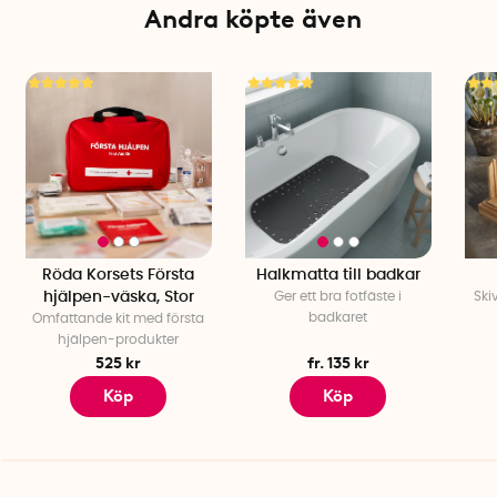
Andra köpte även
Röda Korsets Första
Halkmatta till badkar
hjälpen-väska, Stor
Ger ett bra fotfäste i
Ski
badkaret
Omfattande kit med första
hjälpen-produkter
525 kr
fr. 135 kr
Köp
Köp