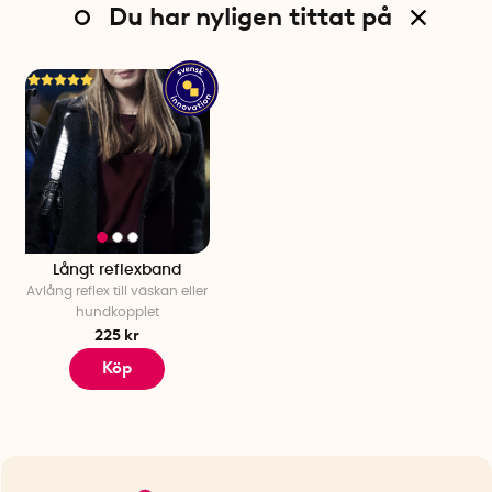
Du har nyligen tittat på
Långt reflexband
Avlång reflex till väskan eller
hundkopplet
225 kr
Köp