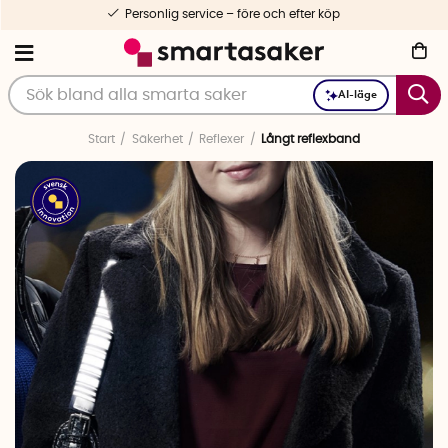
Personlig service – före och efter köp
AI-läge
Start
Säkerhet
Reflexer
Långt reflexband