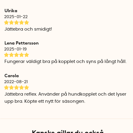
Tvätta kulörtvätt i 40 grader utan sköljmedel. Undvik att
Ulrika
förvara reflexen tillsammans med dina nycklar eller andra
2025-01-22
vassa föremål som kan repa reflexen.
Jättebra och smidigt!
Reflexbandet finns i svart eller mörkt marinblått tyg.
Lena Pettersson
Smart In The Dark är ett svenskt företag grundat av Ann-
2025-01-19
Sofie Hermansson. Ann-Sofie saknade snygga reflexer som
stolt kan bäras till jobbet, på fritiden och på fest. Med tre ord
Fungerar väldigt bra på kopplet och syns på långt håll.
i åtanke: synbarhet, säkerhet och stilfullhet, bestämde hon
sig för att göra något åt saken och 2011 grundade hon Smart
Carola
In The Dark.
2022-08-21
2014 lanserades Nordic Silver Collection, den första
Jättebra reflex. Använder på hundkopplet och det lyser
kollektionen från Smart In The Dark med säkra och snyggt
upp bra. Köpte ett nytt för säsongen.
designade reflexprodukter med nordiska mönster.
Responsen av reflexbältet var över förväntan och sedan
dess har kollektionen utökats med flertalet smarta
reflexprodukter som du kan känna dig både stilig och säker
med när du bär dem.
Kanske gillar du också