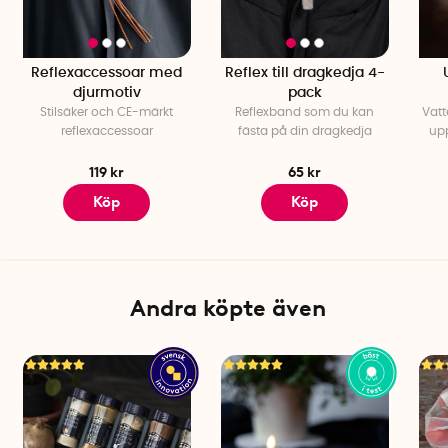
Reflexaccessoar med
Reflex till dragkedja 4-
djurmotiv
pack
Stilsäker och CE-märkt
Reflexband som du kan
Vatt
reflexaccessoar
fästa på din dragkedja
upp
119 kr
65 kr
Köp
Köp
Andra köpte även