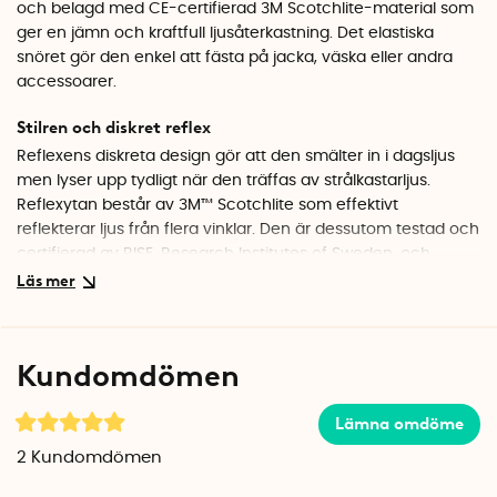
och belagd med CE-certifierad 3M Scotchlite-material som
ger en jämn och kraftfull ljusåterkastning. Det elastiska
snöret gör den enkel att fästa på jacka, väska eller andra
accessoarer.
Stilren och diskret reflex
Reflexens diskreta design gör att den smälter in i dagsljus
men lyser upp tydligt när den träffas av strålkastarljus.
Reflexytan består av 3M™ Scotchlite som effektivt
reflekterar ljus från flera vinklar. Den är dessutom testad och
certifierad av RISE, Research Institutes of Sweden, och
uppfyller europeiska standarder för reflexprodukter.
Smidigt fäste med elastisk ögla
Varje reflex levereras med ett elastiskt snöre. Genom att
Kundomdömen
själv skapa en enkel ögla av snöret kan du smidigt fästa
reflexen i jackans dragkedja, på väskan, ryggsäcken,
Lämna omdöme
barnvagnen eller andra personliga föremål.
2
Kundomdömen
Specifikationer
Färg: Välj mellan svart, ljusblå, korall, gul