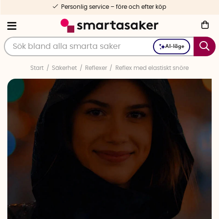
Personlig service – före och efter köp
AI-läge
Start
Säkerhet
Reflexer
Reflex med elastiskt snöre