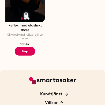
Reflex med elastiskt
snöre
CE-godkänd reflex i stilren
form
105 kr
Köp
Kundtjänst
Kontakta oss
Villkor