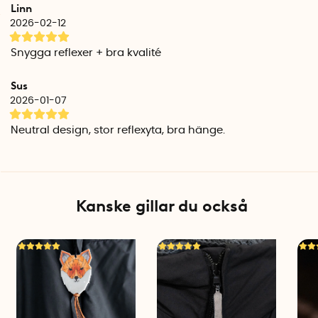
Linn
Längd, rundad: 7 cm
2026-02-12
Bredd, rundad: 4 cm
Längd, rak: 10 cm
Snygga reflexer + bra kvalité
Bredd, rak: 2,4 cm
CE-certifierad: Ja
Sus
Antal per förpackning: 1
2026-01-07
Neutral design, stor reflexyta, bra hänge.
Kanske gillar du också