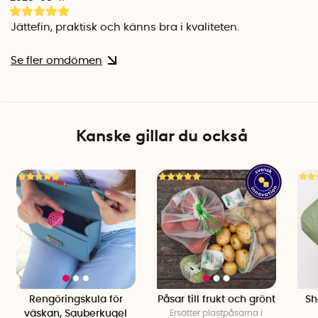
Bärkapacitet: 20 kg
Antal per förpackning: 1
Jättefin, praktisk och känns bra i kvaliteten.
Se fler omdömen
Kanske gillar du också
Rengöringskula för
Påsar till frukt och grönt
Sh
väskan, Sauberkugel
Ersätter plastpåsarna i