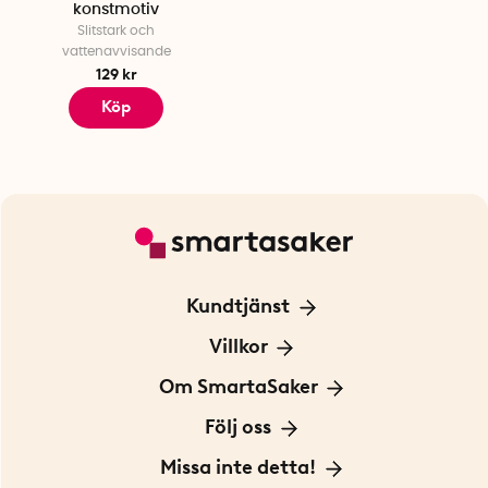
konstmotiv
Slitstark och
vattenavvisande
129 kr
Köp
Kundtjänst
Kontakta oss
Villkor
För Företag
Frakt och leverans
Om SmartaSaker
Personuppgiftspolicy
Om oss
Följ oss
Köpvillkor
Vår historia
Blogg: Smarta tips
Missa inte detta!