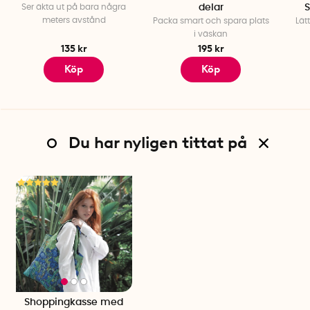
Ser äkta ut på bara några
delar
meters avstånd
Packa smart och spara plats
Lät
i väskan
135 kr
195 kr
Köp
Köp
Du har nyligen tittat på
Shoppingkasse med