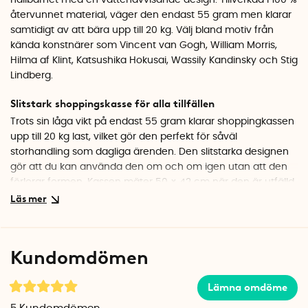
hållbarhet med en vattenavvisande design. Tillverkad i 100 %
återvunnet material, väger den endast 55 gram men klarar
samtidigt av att bära upp till 20 kg. Välj bland motiv från
kända konstnärer som Vincent van Gogh, William Morris,
Hilma af Klint, Katsushika Hokusai, Wassily Kandinsky och Stig
Lindberg.
Slitstark shoppingskasse för alla tillfällen
Trots sin låga vikt på endast 55 gram klarar shoppingkassen
upp till 20 kg last, vilket gör den perfekt för såväl
storhandling som dagliga ärenden. Den slitstarka designen
gör att du kan använda den om och om igen utan att den
förlorar formen. Kassen mäter 50 × 42 cm när den är utfälld,
men kan enkelt vikas ihop och stoppas i den medföljande
innerfickan om 12 × 12 cm. På så sätt får den utan problem
plats i handväskan, ryggsäcken eller jackfickan när den inte
används.
Kundomdömen
Design med konstklassiker
Lämna omdöme
Välj bland motiv från kända konstnärer som Vincent van
Gogh, William Morris, Hilma af Klint, Katsushika Hokusai,