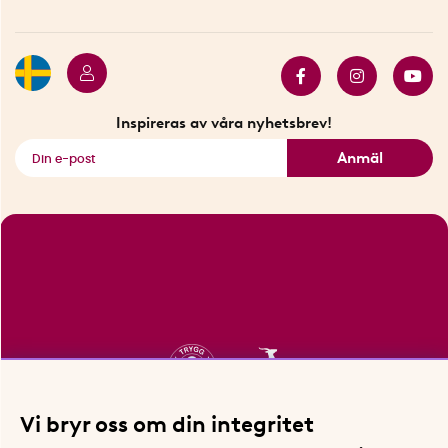
Betalning
Hållbarhet
Press
Presentkort
Butiker i Stockholm
Samarbeten
Bäst i test
Innovatörer
Bästsäljare
Fyndhörnan
Inspireras av våra nyhetsbrev!
Se alla smarta saker
Anmäl
Vi bryr oss om din integritet