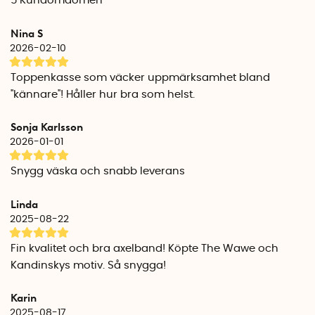
5
Kundomdömen
Wassily Kandinsky och Stig Lindberg. Motiven ger varje väska
ett konstnärligt och unikt uttryck, vilket gör den till ett stilfullt
Nina S
val för alla tillfällen.
2026-02-10
Hållbar och vattenavvisande
Toppenkasse som väcker uppmärksamhet bland
Shoppingkassen är tillverkad av GREEN CIRCLE®-taft, ett
''kännare''! Håller hur bra som helst.
återvunnet material som kan återvinnas ett obegränsat
antal gånger. Ytan är vattenavvisande och skyddar
Sonja Karlsson
innehållet mot lätt regn. OBS! För att bevara denna
2026-01-01
egenskap rekommenderas handtvätt. Om du ändå vill
maskintvätta, gör det i 30 °C och i tvättpåse.
Snygg väska och snabb leverans
Specifikationer
Linda
Material: 100 % återvunnet GREEN CIRCLE®-tafttyg
2025-08-22
Certifierad enligt OEKO-TEX® STANDARD 100: Ja
Vikt: 55 g
Fin kvalitet och bra axelband! Köpte The Wawe och
Mått, utfälld: 50 x 42 cm
Kandinskys motiv. Så snygga!
Mått, ihopvikt: 12 x 12 cm
Tvättråd: Handtvätt rekommenderas för att bevara
Karin
vattenavvisning (Alt. maskintvätt 30°C i tvättpåse)
2025-08-17