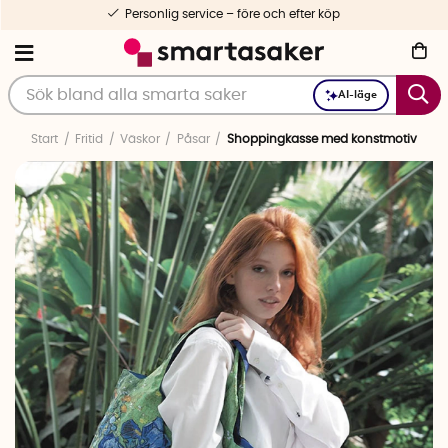
Personlig service – före och efter köp
AI-läge
Start
Fritid
Väskor
Påsar
Shoppingkasse med konstmotiv