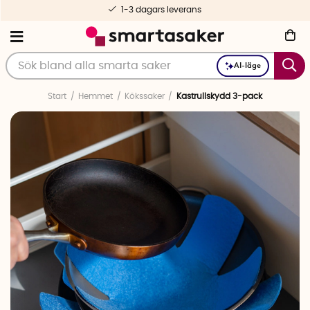
1-3 dagars leverans
AI-läge
Start
Hemmet
Kökssaker
Kastrullskydd 3-pack