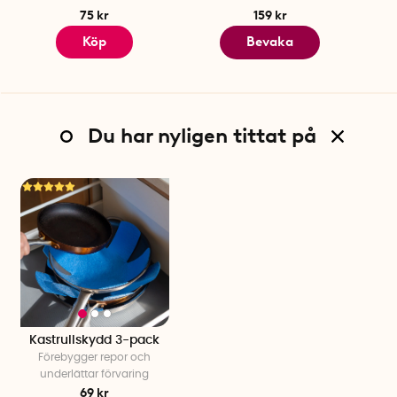
75 kr
159 kr
Köp
Bevaka
Du har nyligen tittat på
Kastrullskydd 3-pack
Förebygger repor och
underlättar förvaring
69 kr