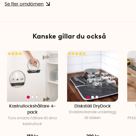
Se fler omdömen
Kanske gillar du också
Kastrullockshållare 4-
Diskställ DryDock
pack
Snabbtorkande underlägg
till disken
Fyra smarta hållare till dina
PFAS
kastrullock