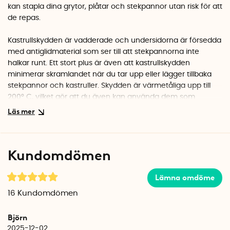
kan stapla dina grytor, plåtar och stekpannor utan risk för att
de repas.
Kastrullskydden är vadderade och undersidorna är försedda
med antiglidmaterial som ser till att stekpannorna inte
halkar runt. Ett stort plus är även att kastrullskydden
minimerar skramlandet när du tar upp eller lägger tillbaka
stekpannor och kastruller. Skydden är värmetåliga upp till
200° C, vilket gör att du även kan använda dem som
grytunderlägg.
Kastrullskydden är 38 cm i diameter men kan enkelt klippas
till önskad storlek och form. Kastrullskydden levereras i ett 3-
Kundomdömen
pack. Kan tvättas i tvättmaskin på 30 grader.
Lämna omdöme
16
Kundomdömen
Björn
2025-12-02