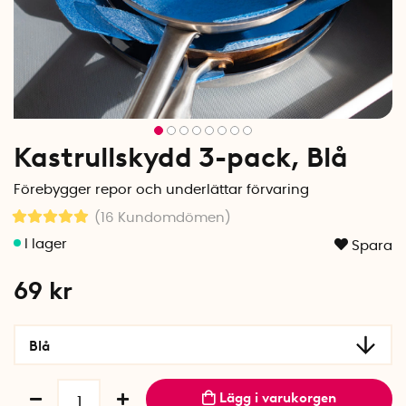
Kastrullskydd 3-pack, Blå
Förebygger repor och underlättar förvaring
(16
Kundomdömen
)
Spara
69
kr
Blå
Lägg i varukorgen