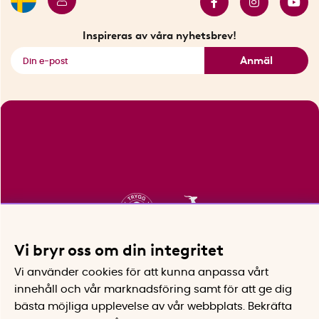
Innovatörer
Bästsäljare
Fyndhörnan
Inspireras av våra nyhetsbrev!
Se alla smarta saker
Anmäl
Vi bryr oss om din integritet
Vi använder cookies för att kunna anpassa vårt
innehåll och vår marknadsföring samt för att ge dig
bästa möjliga upplevelse av vår webbplats.
Bekräfta