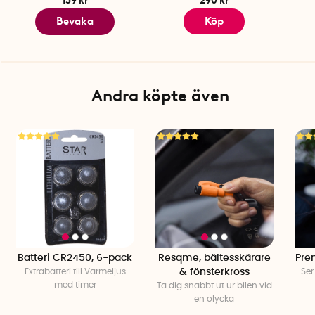
159 kr
290 kr
Bevaka
Köp
Andra köpte även
Batteri CR2450, 6-pack
Resqme, bältesskärare
Pre
Extrabatteri till Värmeljus
& fönsterkross
Ser
med timer
Ta dig snabbt ut ur bilen vid
en olycka