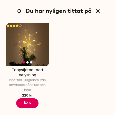
Du har nyligen tittat på
Toppstjärna med
belysning
Lyser fint i julgranen, kan
användas både ute och
inne
220 kr
Köp