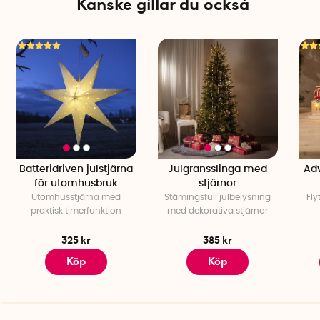
Kanske gillar du också
Batteridriven julstjärna
Julgransslinga med
Ad
för utomhusbruk
stjärnor
Utomhusstjärna med
Stämingsfull julbelysning
Fly
praktisk timerfunktion
med dekorativa stjärnor
325 kr
385 kr
Köp
Köp