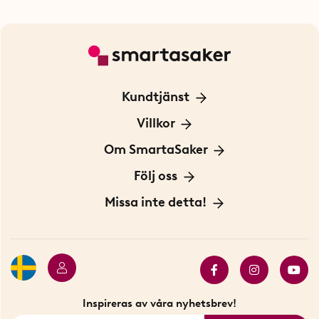
Kundtjänst
Kontakta oss
Villkor
För Företag
Frakt och leverans
Om SmartaSaker
Personuppgiftspolicy
Om oss
Följ oss
Köpvillkor
Vår historia
Blogg: Smarta tips
Missa inte detta!
Betalning
Hållbarhet
Press
Presentkort
Butiker i Stockholm
Samarbeten
Bäst i test
Innovatörer
Bästsäljare
Fyndhörnan
Inspireras av våra nyhetsbrev!