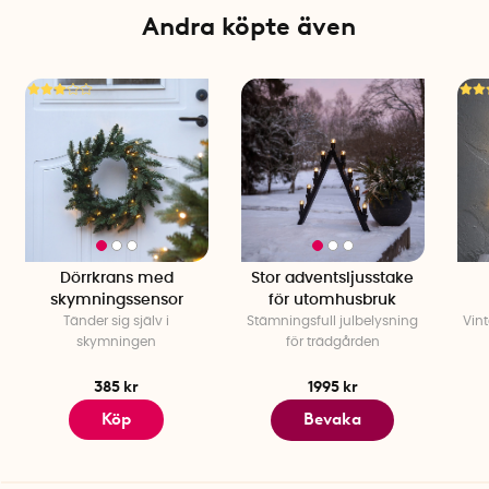
Andra köpte även
Dörrkrans med
Stor adventsljusstake
skymningssensor
för utomhusbruk
Tänder sig själv i
Stämningsfull julbelysning
Vin
skymningen
för trädgården
385 kr
1995 kr
Köp
Bevaka