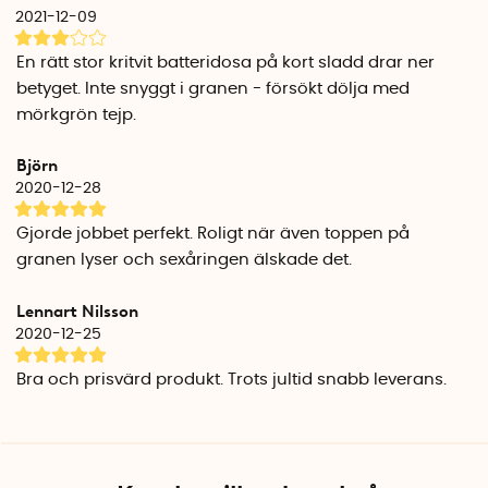
2021-12-09
Multistjärna
Tre sammanlänkade stjärnor i olika storlekar och djup med
En rätt stor kritvit batteridosa på kort sladd drar ner
30 st LED lampor.
betyget. Inte snyggt i granen - försökt dölja med
Mått: 27,5 cm x 25,5 cm x 5 cm
mörkgrön tejp.
Toppstjärnan har en 30 cm lång anslutningskabel och i
Björn
änden sitter den vita batteridosan. Du behöver 3 st AA-
batterier för att driva toppstjärnan (köps separat).
2020-12-28
Batteritiden är ca 80 timmar, vilket motsvarar ca 2 veckors
Gjorde jobbet perfekt. Roligt när även toppen på
dagligt användande på timerläget.
granen lyser och sexåringen älskade det.
Toppstjärnan och batteridosan är vattentäta IP44.
Lennart Nilsson
2020-12-25
Bra och prisvärd produkt. Trots jultid snabb leverans.