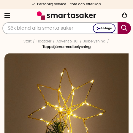
Personlig service – före och efter köp
AI-läge
Start
Högtider
Advent & Jul
Julbelysning
Toppstjärna med belysning