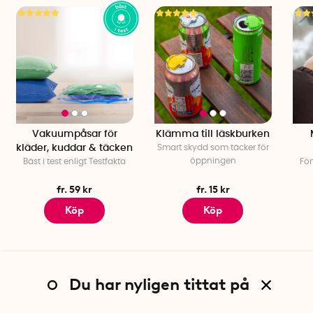
Vakuumpåsar för
Klämma till läskburken
kläder, kuddar & täcken
Smart skydd som täcker för
öppningen
Bäst i test enligt Testfakta
Fön
fr. 59 kr
fr. 15 kr
Köp
Köp
Du har nyligen tittat på