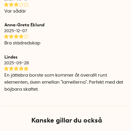
rumstemperatur för att behålla dess form och funktion.
Var sådär
Specifikationer
Material: Bokträ, PVC, ståltråd, gethår
Anna-Greta Eklund
Total längd: 70 cm / 115 cm
2025-12-07
Handtagets längd: 13,5 cm / 13 cm
Diameter: Ø1–5 cm / Ø3–5 cm
Bra städredskap
Antal per förpackning: 1
Tillverkningsland: Frankrike
Lindes
2025-09-28
En jättebra borste som kommer åt överallt runt
elementen, även emellan ''lamellerna''. Perfekt med det
böjbara skaftet.
Kanske gillar du också