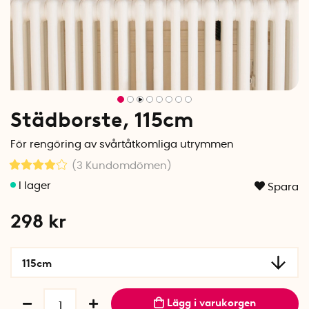
Städborste, 115cm
För rengöring av svårtåtkomliga utrymmen
(3
Kundomdömen
)
Spara
298
kr
115cm
Lägg i varukorgen