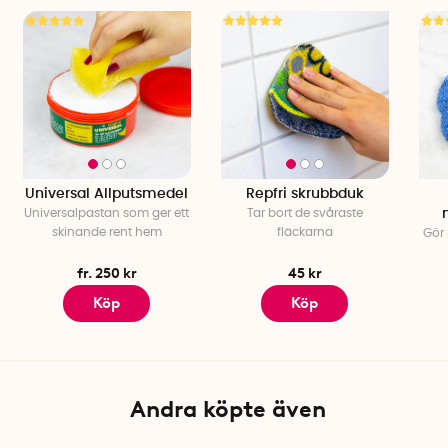
Universal Allputsmedel
Repfri skrubbduk
Universalpastan som ger ett
Tar bort de svåraste
skinande rent hem
fläckarna
Gör 
fr. 250 kr
45 kr
Köp
Köp
Andra köpte även