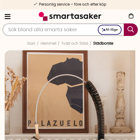
Personlig service – före och efter köp
AI-läge
Start
Hemmet
Tvätt och Städ
Städborste