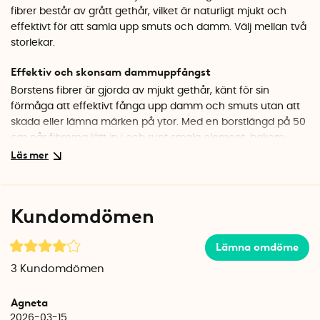
fibrer består av grått gethår, vilket är naturligt mjukt och
effektivt för att samla upp smuts och damm. Välj mellan två
storlekar.
Effektiv och skonsam dammuppfångst
Borstens fibrer är gjorda av mjukt gethår, känt för sin
förmåga att effektivt fånga upp damm och smuts utan att
skada eller lämna märken på ytor. Med en borstlängd på 50
cm når fibrerna lätt in i och runt smala element, bakom
möbler och andra trånga utrymmen där damm ofta samlas.
Detta gör borsten idealisk för ställen där dammsugaren inte
kommer åt. Det böjbara handtaget ger dig full kontroll och
gör rengöringen snabb och enkel.
Kundomdömen
Enkel att underhålla
Lämna omdöme
Klappa försiktigt borsten mot handflatan för att få dammet
att falla av efter användning. Vid behov kan fibrerna sköljas i
3
Kundomdömen
vatten blandat med tvål. Skölj sedan av med rent varmt
vatten och skaka för att avlägsna överskottsvatten. Häng
Agneta
därefter upp borsten och låt den torka helt i
2026-03-15