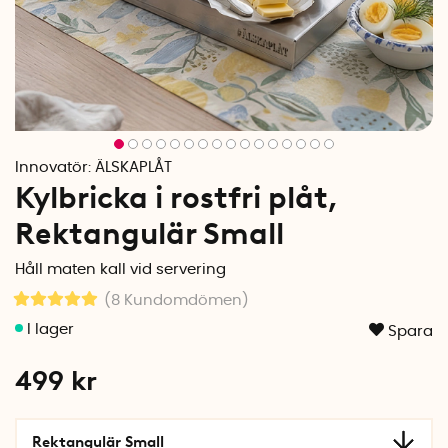
Innovatör:
ÄLSKAPLÅT
Kylbricka i rostfri plåt,
Rektangulär Small
Håll maten kall vid servering
(8
Kundomdömen
)
Spara
499
kr
Rektangulär Small