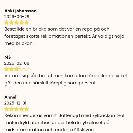
Enkel att rengöra
Anki johansson
Kylbrickan kan enkelt torkas av med rengöringsmedel eller
2026-06-29
diskas i diskmaskin. Kylbrickan levereras med silikontassar
som monteras under plattan för att skydda underlaget och
Beställde en bricka som det var en repa på och
ge stabilitet.
företaget skötte reklamationen perfekt. Är väldigt nöjd
med brickan.
OBS! Kanterna på den laserskurna plåten kan vara något
vassa, så hantera med försiktighet, särskilt vid borttagning
MS
av skyddsplasten. För att putsa upp ytan rekommenderas
2026-02-08
en disksvamp och vanligt diskmedel. Undvik stålull för att
bibehålla plåtens stilrena finish.
Varan i sig såg bra ut men kom utan förpackning vilket
gör den inte särskilt lämplig som present.
Specifikationer
Material: Rostfri borstad plåt
Anneli
Vikt, rektangulär small: 1,2 kg
2025-12-31
Vikt, rektangulär large: 1,6 kg
Vikt, kvadratisk: 1,5 kg
Rekommenderas varmt. Jättenöjd med kylbrickan. Höll
Längd, rektangulär small: 38 cm
maten kyld utomhus under hela knytkalaset på
Längd, rektangulär large: 63 cm
midsommarafton och under kräftskivan.
Bredd, rektangulär small: 18 cm