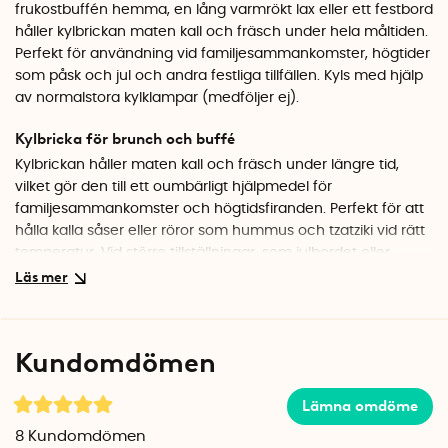
frukostbuffén hemma, en lång varmrökt lax eller ett festbord
håller kylbrickan maten kall och fräsch under hela måltiden.
Perfekt för användning vid familjesammankomster, högtider
som påsk och jul och andra festliga tillfällen. Kyls med hjälp
av normalstora kylklampar (medföljer ej).
Kylbricka för brunch och buffé
Kylbrickan håller maten kall och fräsch under längre tid,
vilket gör den till ett oumbärligt hjälpmedel för
familjesammankomster och högtidsfiranden. Perfekt för att
hålla kalla såser eller röror som hummus och tzatziki vid rätt
temperatur. Vid större tillställningar, som julbordet eller
midsommarfesten, passar den utmärkt för att hålla sill, lax
och kalla desserter kylda. Den är också ett smart val för
bruncher, där yoghurt, frukt och juice kan hållas svala och
fräscha under hela måltiden.
Kundomdömen
Kyls med kylklampar
Lämna omdöme
Kylbrickan rostfria plåt kyls enkelt med hjälp av traditionella
kylklampar (medföljer ej), vilket ger lång och jämn kylning.
8
Kundomdömen