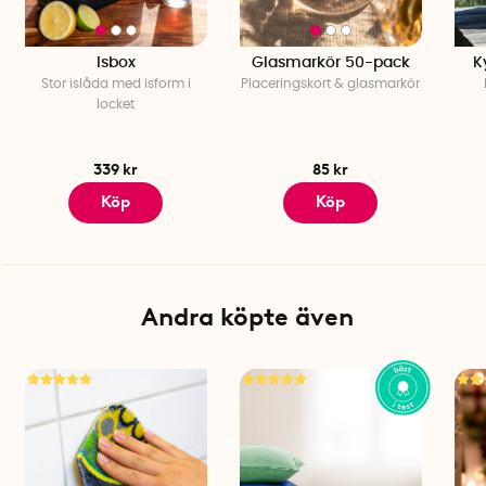
Isbox
Glasmarkör 50-pack
K
Stor islåda med isform i
Placeringskort & glasmarkör
locket
339 kr
85 kr
Köp
Köp
Andra köpte även