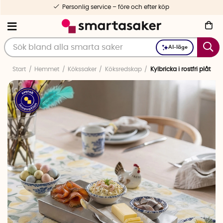
Personlig service – före och efter köp
AI-läge
Start
Hemmet
Kökssaker
Köksredskap
Kylbricka i rostfri plåt