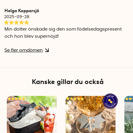
Bredd, rektangulär large: 23 cm
Helga Kopparsjö
Längd/bredd, kvadratisk: 30 cm
2025-09-28
Höjd: 4 cm (alla)
Antal kylklampar, rektangulär small: 4 (medföljer ej)
Min dotter önskade sig den som födelsedagspresent
Antal kylklampar, rektangulär large: 7-8 (medföljer ej)
och hon blev supernöjd!
Antal kylklampar, kvadratisk: 5-6 (medföljer ej)
Antal per förpackning: 1
Se fler omdömen
Svensk innovatör: ÄLSKAPLÅT
Tillverkningsland: Sverige
Kanske gillar du också