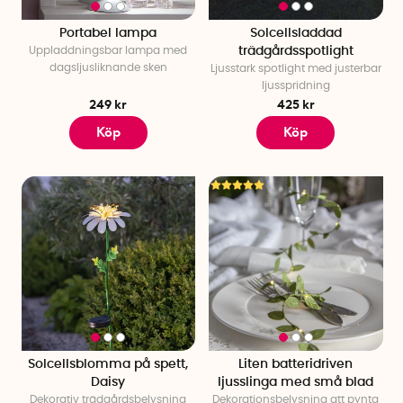
Portabel lampa
Solcellsladdad
Uppladdningsbar lampa med
trädgårdsspotlight
dagsljusliknande sken
Ljusstark spotlight med justerbar
ljusspridning
249 kr
425 kr
Köp
Köp
Solcellsblomma på spett,
Liten batteridriven
Daisy
ljusslinga med små blad
Dekorativ trädgårdsbelysning
Dekorationsbelysning att pynta