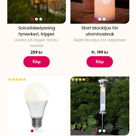
Solcellsbelysning
Stort blockljus för
fyrverkeri, trippel
utomhusbruk
Laddar på dagen, tänds i
Rejält blockljus för uteplatsen
mörkret
259 kr
fr. 199 kr
Köp
Köp