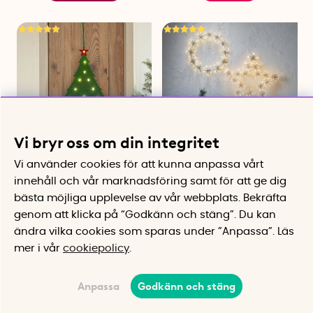
Vi bryr oss om din integritet
Vi använder cookies för att kunna anpassa vårt
Batteridriven juldekoration
Juldekoration för
innehåll och vår marknadsföring samt för att ge dig
i filt
utomhusbruk
Lysande juldekoration för mysig
Fina juldekorationer till balkong
bästa möjliga upplevelse av vår webbplats.
Bekräfta
stämning
& trädgård
genom att klicka på “Godkänn och stäng”. Du kan
115 kr
fr. 445 kr
ändra vilka cookies som sparas under ”Anpassa”.
Läs
Köp
Köp
mer i vår
cookiepolicy
.
Anpassa
Godkänn och stäng