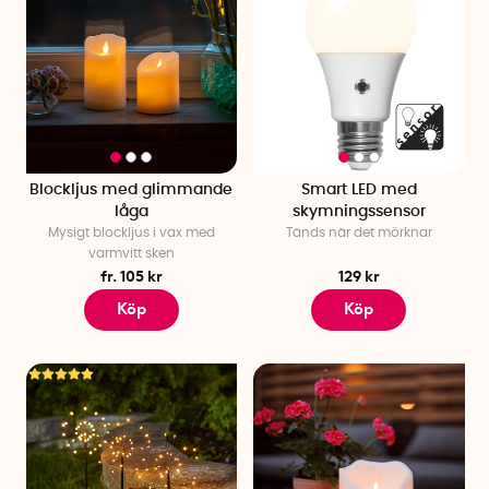
Blockljus med glimmande
Smart LED med
låga
skymningssensor
Mysigt blockljus i vax med
Tänds när det mörknar
varmvitt sken
fr. 105 kr
129 kr
Köp
Köp