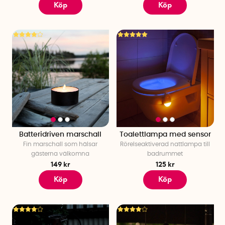
Köp
Köp
Batteridriven marschall
Toalettlampa med sensor
Fin marschall som hälsar
Rörelseaktiverad nattlampa till
gästerna välkomna
badrummet
149 kr
125 kr
Köp
Köp