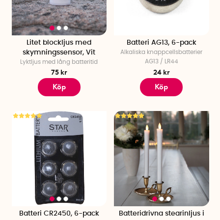
Litet blockljus med
Batteri AG13, 6-pack
skymningssensor, Vit
Alkaliska knappcellsbatterier
AG13 / LR44
Lyktljus med lång batteritid
75 kr
24 kr
Köp
Köp
Batteri CR2450, 6-pack
Batteridrivna stearinljus i