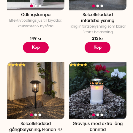
Odlingslampa
Solcellsladdad
Effektivt odlingsljus till kryddor,
infartsbelysning
krukväxter & nysådd
Tålig infartsbelysning som klarar
3 tons belastning
149 kr
215 kr
Köp
Köp
Solcellsladdad
Gravljus med extra lång
gångbelysning, Florian 47
brinntid