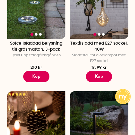
Solcellsladdad belysning
Textilsladd med E27 sockel,
till gräsmattan, 3-pack
40W
Lyser upp trädgårdsgången
Sladdställ för glödlampor med
E27 sockel
210 kr
fr. 99 kr
Köp
Köp