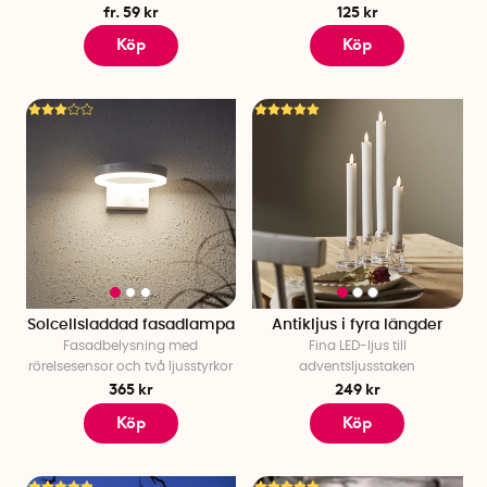
fr. 59 kr
125 kr
Köp
Köp
Solcellsladdad fasadlampa
Antikljus i fyra längder
Fasadbelysning med
Fina LED-ljus till
rörelsesensor och två ljusstyrkor
adventsljusstaken
365 kr
249 kr
Köp
Köp