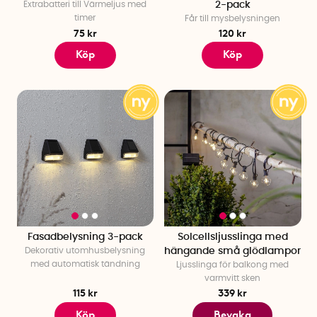
Extrabatteri till Värmeljus med
2-pack
timer
Får till mysbelysningen
75 kr
120 kr
Köp
Köp
Fasadbelysning 3-pack
Solcellsljusslinga med
Dekorativ utomhusbelysning
hängande små glödlampor
med automatisk tändning
Ljusslinga för balkong med
varmvitt sken
115 kr
339 kr
Köp
Bevaka