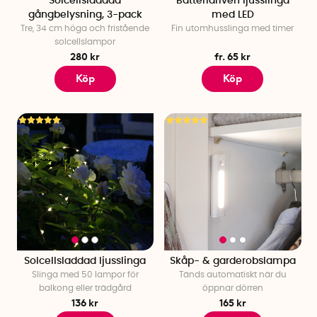
Solcellsladdad
Batteridriven ljusslinga
gångbelysning, 3-pack
med LED
Tre, 34 cm höga och fristående
Fin utomhusslinga med timer
solcellslampor
280 kr
fr. 65 kr
Köp
Köp
Solcellsladdad ljusslinga
Skåp- & garderobslampa
Slinga med 50 lampor för
Tänds automatiskt när du
balkong eller trädgård
öppnar dörren
136 kr
165 kr