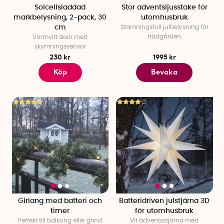
Solcellsladdad
Stor adventsljusstake för
markbelysning, 2-pack, 30
utomhusbruk
cm
Stämningsfull julbelysning för
trädgården
Varmvitt sken med
skymningssensor
230 kr
1995 kr
Köp
Bevaka
Girlang med batteri och
Batteridriven julstjärna 3D
timer
för utomhusbruk
Perfekt till balkong eller grind
Vit adventsstjärna med