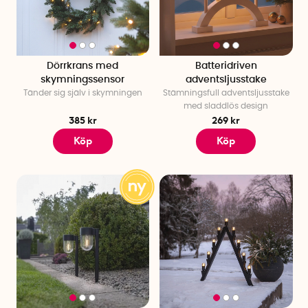
Dörrkrans med
Batteridriven
skymningssensor
adventsljusstake
Tänder sig själv i skymningen
Stämningsfull adventsljusstake
med sladdlös design
385 kr
269 kr
Köp
Köp