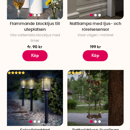
Flammande blockljus till
Nattlampa med ljus- och
uteplatsen
rörelsesensor
Vita vattentäta blockljus med
Visar vägen i mörkret
timer
fr. 90 kr
199 kr
Köp
Köp