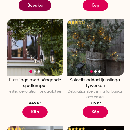
Bevaka
Köp
Ljusslinga med hängande
Solcellsladdad ljusslinga,
glödlampor
fyrverkeri
Festlig dekoration för uteplatsen
Dekorationsbelysning för buskar
och växter
449 kr
215 kr
Köp
Köp