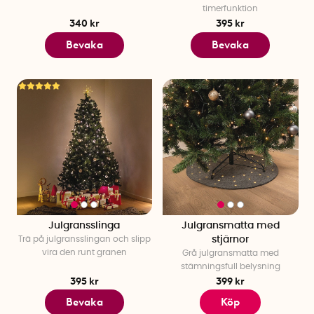
timerfunktion
340 kr
395 kr
Bevaka
Bevaka
Julgransslinga
Julgransmatta med
Trä på julgransslingan och slipp
stjärnor
vira den runt granen
Grå julgransmatta med
stämningsfull belysning
395 kr
399 kr
Bevaka
Köp