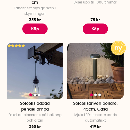
cm
Lyser upp till 1000 timmar
Tänder sitt mysiga sken i
skymningen
335 kr
75 kr
Köp
Köp
Solcellsladdad
Solcellsdriven pollare,
pendellampa
45cm, Casa
Enkel att placera ut på balkong
Mjukt LED-ljus som tänds
och altan
automatiskt
265 kr
419 kr