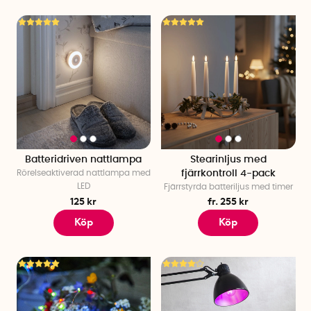
Batteridriven nattlampa
Stearinljus med
Rörelseaktiverad nattlampa med
fjärrkontroll 4-pack
LED
Fjärrstyrda batteriljus med timer
125 kr
fr. 255 kr
Köp
Köp