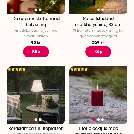
Dekorationskotte med
Solcellsladdad
belysning
markbelysning, 38 cm
Fint dekorationsljus med
Stilren utomhusbelysning för
timerfunktion
gångar och trädgård
95 kr
369 kr
Köp
Köp
Bordslampa till uteplatsen
Litet blockljus med