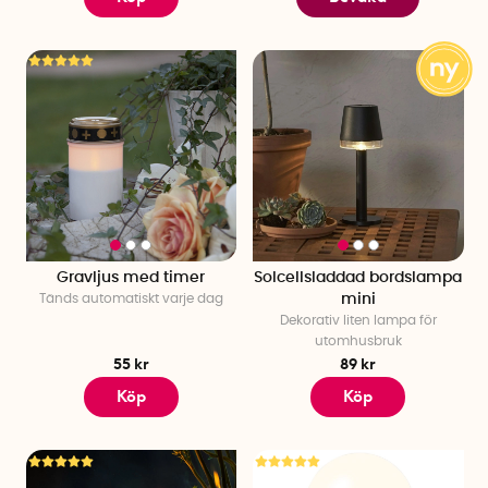
Gravljus med timer
Solcellsladdad bordslampa
Tänds automatiskt varje dag
mini
Dekorativ liten lampa för
utomhusbruk
55 kr
89 kr
Köp
Köp