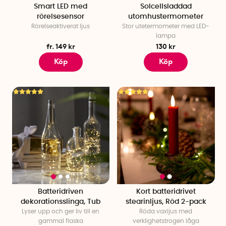
Smart LED med
Solcellsladdad
rörelsesensor
utomhustermometer
Rörelseaktiverat ljus
Stor utetermometer med LED-
lampa
fr. 149 kr
130 kr
Köp
Köp
Batteridriven
Kort batteridrivet
dekorationsslinga, Tub
stearinljus, Röd 2-pack
Lyser upp och ger liv till en
Röda vaxljus med
gammal flaska
verklighetstrogen låga