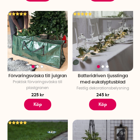
Förvaringsväska till julgran
Batteridriven ljusslinga
Praktisk förvaringsväska till
med eukalyptusblad
plastgranen
Festlig dekorationsbelysning
225 kr
245 kr
Köp
Köp