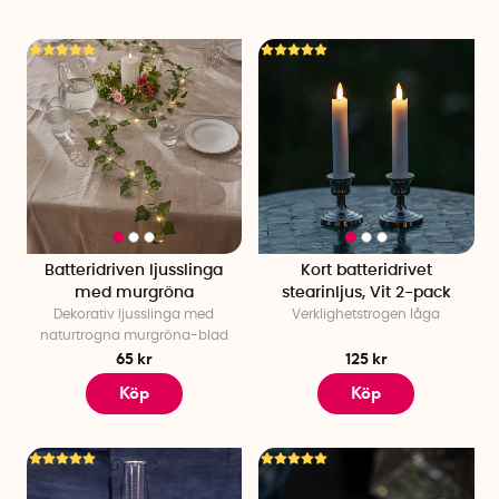
Batteridriven ljusslinga
Kort batteridrivet
med murgröna
stearinljus, Vit 2-pack
Dekorativ ljusslinga med
Verklighetstrogen låga
naturtrogna murgröna-blad
65 kr
125 kr
Köp
Köp