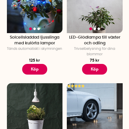
Solcellsladdad ljusslinga
LED-Glödlampa till växter
med kulörta lampor
och odling
Tänds automatiskt i skymningen
Trivselbelysning för dina
blommor
125 kr
75 kr
Köp
Köp