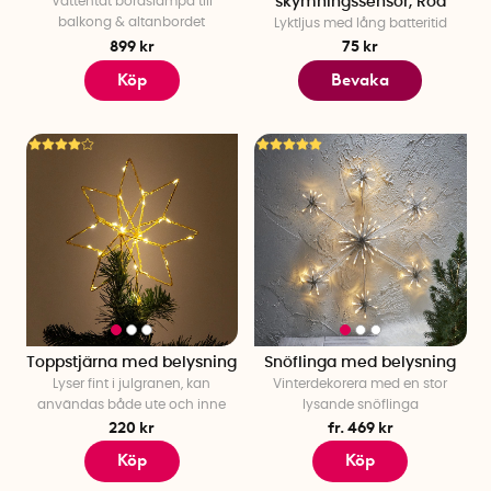
Vattentät bordslampa till
skymningssensor, Röd
balkong & altanbordet
Lyktljus med lång batteritid
899 kr
75 kr
Köp
Bevaka
Toppstjärna med belysning
Snöflinga med belysning
Lyser fint i julgranen, kan
Vinterdekorera med en stor
användas både ute och inne
lysande snöflinga
220 kr
fr. 469 kr
Köp
Köp