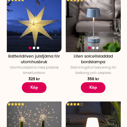
Batteridriven julstjärna för
Liten solcellsladdad
utomhusbruk
bordslampa
Utomhusstjärna med praktisk
Stämningsfull belysning för
timerfunktion
balkong och uteplats
325 kr
350 kr
Köp
Köp