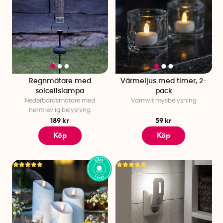
Regnmätare med
Värmeljus med timer, 2-
solcellslampa
pack
Nederbördsmätare med
Varmvit mysbelysning
hemtrevlig belysning
189 kr
59 kr
Köp
Köp