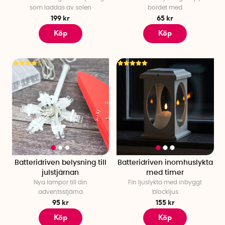
som laddas av solen
bordet med
199 kr
65 kr
Köp
Köp
Batteridriven belysning till
Batteridriven inomhuslykta
julstjärnan
med timer
Nya lampor till din
Fin ljuslykta med inbyggt
adventsstjärna
blockljus
95 kr
155 kr
Köp
Köp