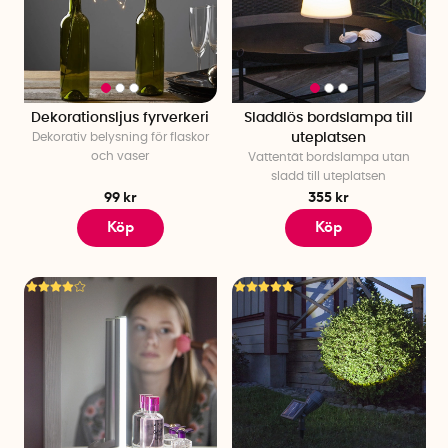
Dekorationsljus fyrverkeri
Sladdlös bordslampa till
Dekorativ belysning för flaskor
uteplatsen
och vaser
Vattentät bordslampa utan
sladd till uteplatsen
99 kr
355 kr
Köp
Köp