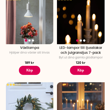
Växtlampa
LED-lampor till ljusstakar
Hjälper dina växter att trivas
och julgransljus 7-pack
Byt ut dina gamla glödlampor
189 kr
120 kr
Köp
Köp