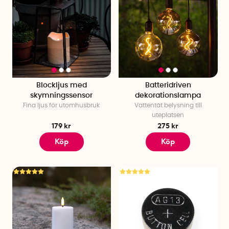
Blockljus med
Batteridriven
skymningssensor
dekorationslampa
Fina ljus för utomhusbruk
Vattentät belysning till
uteplatsen
179 kr
275 kr
Köp
Köp