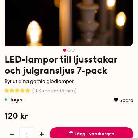
LED-lampor till ljusstakar
och julgransljus 7-pack
Byt ut dina gamla glödlampor
(11
Kundomdömen
)
Spara
120
kr
Lägg i varukorgen