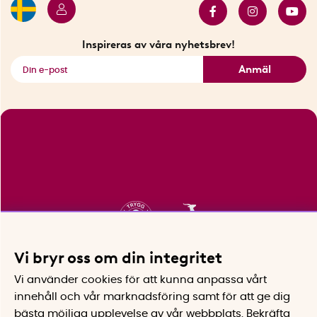
Innovatörer
Bästsäljare
Fyndhörnan
Inspireras av våra nyhetsbrev!
Se alla smarta saker
Anmäl
Vi bryr oss om din integritet
Vi använder cookies för att kunna anpassa vårt
innehåll och vår marknadsföring samt för att ge dig
bästa möjliga upplevelse av vår webbplats.
Bekräfta