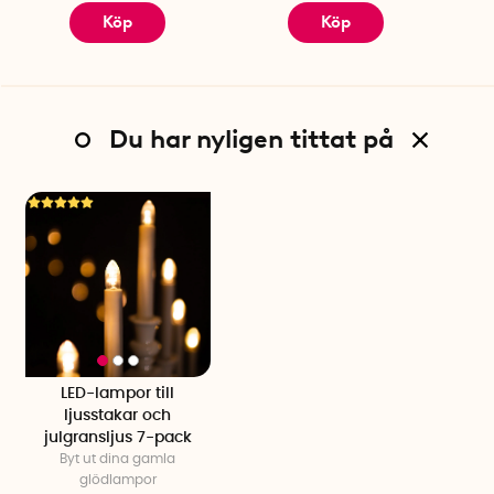
Köp
Köp
Du har nyligen tittat på
LED-lampor till
ljusstakar och
julgransljus 7-pack
Byt ut dina gamla
glödlampor