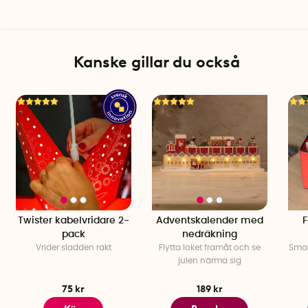
Kanske gillar du också
Twister kabelvridare 2-
Adventskalender med
F
pack
nedräkning
Vrider sladden rakt
Flytta loket framåt och se
Smar
julen närma sig
75 kr
189 kr