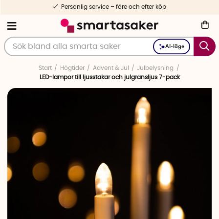
Personlig service – före och efter köp
AI-läge
Start
Högtider
Advent & Jul
Julbelysning
LED-lampor till ljusstakar och julgransljus 7-pack