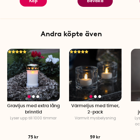
Köp
Bevaka
Andra köpte även
Gravljus med extra lång
Värmeljus med timer,
brinntid
2-pack
Lyser upp till 1000 timmar
Varmvit mysbelysning
Ly
oc
75 kr
59 kr