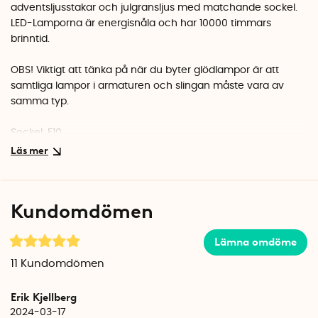
adventsljusstakar och julgransljus med matchande sockel.
LED-Lamporna är energisnåla och har 10000 timmars
brinntid.
OBS! Viktigt att tänka på när du byter glödlampor är att
samtliga lampor i armaturen och slingan måste vara av
samma typ.
Sockel:
E10
Varmvit: 2100 Kelvin
Brinntid: 10000 timmar
0,2 W
Endast för inomhusbruk
Kundomdömen
Lämna omdöme
11
Kundomdömen
Erik Kjellberg
2024-03-17