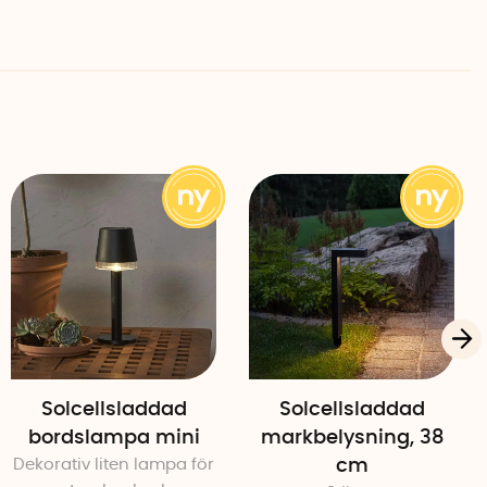
tbar
ra AA-batterier, ingår
mvit
mhus
Solcellsladdad
Solcellsladdad
bordslampa mini
markbelysning, 38
Dekorativ liten lampa för
cm