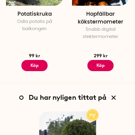
Potatiskruka
Hopfällbar
Odla potatis på
kökstermometer
balkongen
Snabb digital
stektermometer
99 kr
299 kr
Köp
Köp
Du har nyligen tittat på