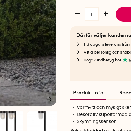
Därför väljer kundern
1-3 dagars leverans från v
Alltid personlig och snab
Högt kundbetyg hos
Produktinfo
Spec
Varmvitt och mysigt ske
Dekorativ kupolformad 
Skymningssensor
Solcellsladdad markbelysn