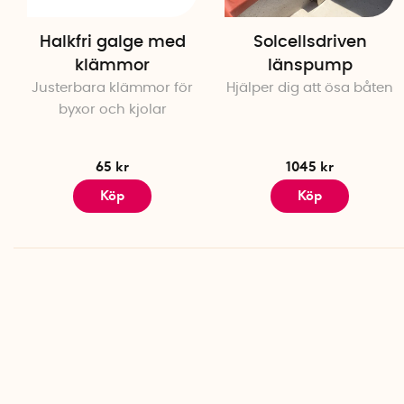
Halkfri galge med
Solcellsdriven
klämmor
länspump
Justerbara klämmor för
Hjälper dig att ösa båten
byxor och kjolar
65 kr
1045 kr
Köp
Köp