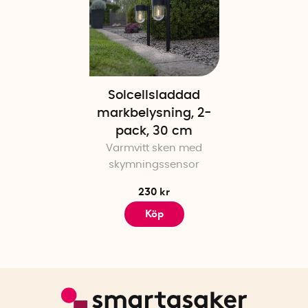
Solcellsladdad
markbelysning, 2-
pack, 30 cm
Varmvitt sken med
skymningssensor
230 kr
Köp