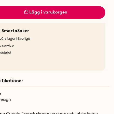
Lägg i varukorgen
a SmartaSaker
årt lager i Sverige
b service
ifikationer
n
design
ing Cupola
2-pack skapar en varm och inbjudande