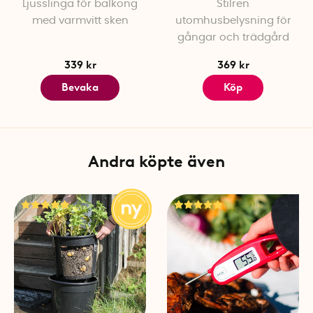
Ljusslinga för balkong
Stilren
med varmvitt sken
utomhusbelysning för
gångar och trädgård
339 kr
369 kr
Bevaka
Köp
Andra köpte även