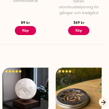
utomhusbruk
Stilren
utomhusbelysning för
gångar och trädgård
89 kr
369 kr
Köp
Köp