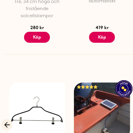
automatiskt
Tre, 34 cm höga och
fristående
solcellslampor
280 kr
419 kr
Köp
Köp