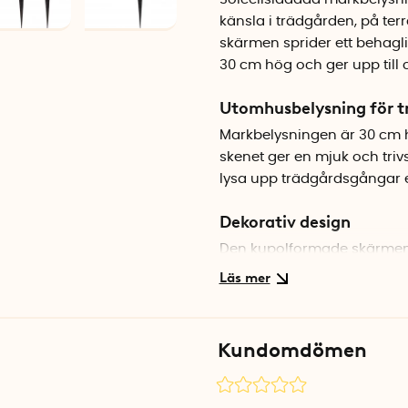
känsla i trädgården, på te
skärmen sprider ett behagli
30 cm hög och
ger upp till 
Utomhusbelysning för t
Markbelysningen är 30 cm h
skenet ger en mjuk och triv
lysa upp trädgårdsgångar el
Dekorativ design
Den kupolformade skärmen 
utseende. Designen gör att
gångbelysning.
Solcellslampor med sky
Kundomdömen
Cupola markbelysning ladd
mörkret faller tack vare d
rekommenderas att placera 