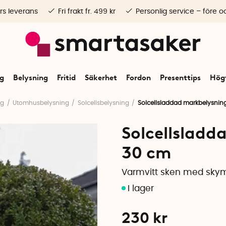
rs leverans
Fri frakt fr. 499 kr
Personlig service – före o
ng
Belysning
Fritid
Säkerhet
Fordon
Presenttips
Högt
ng
Utomhusbelysning
Solcellsbelysning
Solcellsladdad markbelysning
Solcellsladd
30 cm
Varmvitt sken med sky
230
kr