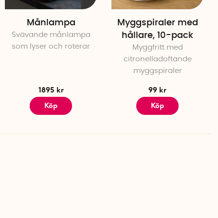
Månlampa
Myggspiraler med
Svävande månlampa
hållare, 10-pack
som lyser och roterar
Myggfritt med
citronelladoftande
myggspiraler
1895 kr
99 kr
Köp
Köp