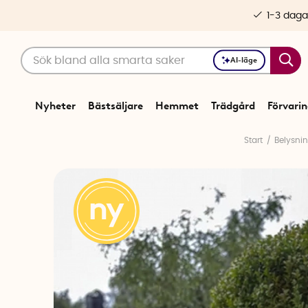
1-3 daga
AI-läge
Nyheter
Bästsäljare
Hemmet
Trädgård
Förvari
Start
Belysni