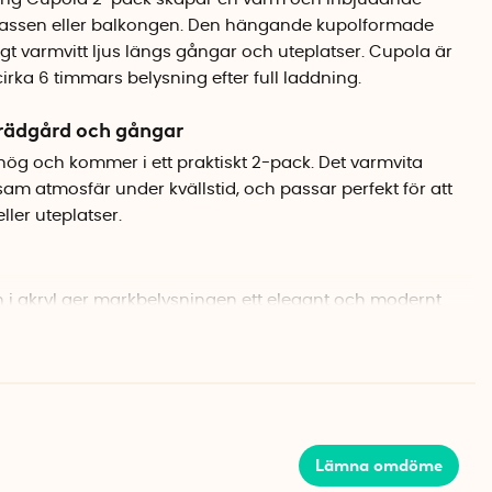
rrassen eller balkongen. Den hängande kupolformade
gt varmvitt ljus längs gångar och uteplatser. Cupola är
cirka 6 timmars belysning efter full laddning.
rädgård och gångar
ög och kommer i ett praktiskt 2-pack.
Det varmvita
sam atmosfär under kvällstid, och passar perfekt för att
ler uteplatser.
i akryl ger markbelysningen ett elegant och modernt
 lamporna fungerar lika bra som dekoration som praktisk
mningssensor
as av solen under dagen och tänds automatiskt när
Lämna omdöme
en inbyggda skymningssensorn. För bästa laddning
solcellspanelen där den får direkt solljus under dagen.