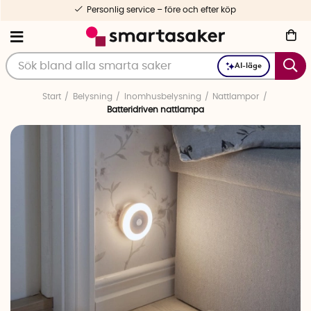
Personlig service – före och efter köp
AI-läge
Start
Belysning
Inomhusbelysning
Nattlampor
Batteridriven nattlampa