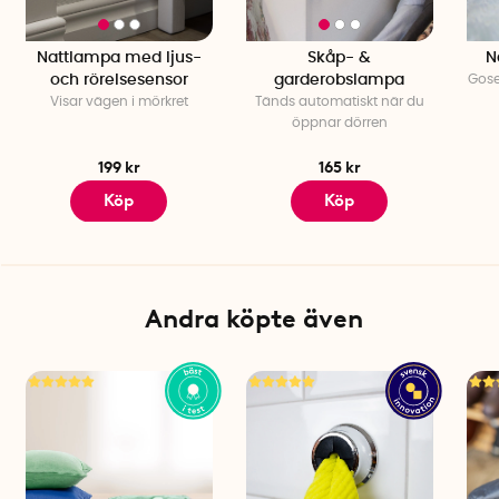
Nattlampa med ljus-
Skåp- &
N
och rörelsesensor
garderobslampa
Gose
Visar vägen i mörkret
Tänds automatiskt när du
öppnar dörren
199 kr
165 kr
Köp
Köp
Andra köpte även