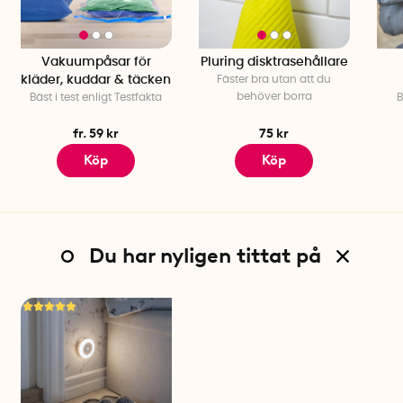
Vakuumpåsar för
Pluring disktrasehållare
kläder, kuddar & täcken
Fäster bra utan att du
behöver borra
Bäst i test enligt Testfakta
B
fr. 59 kr
75 kr
Köp
Köp
Du har nyligen tittat på