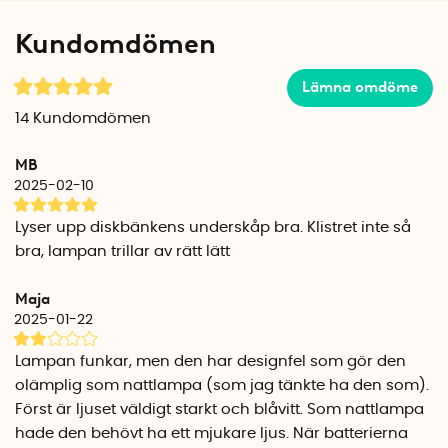
monteringsmetod baserat på var du ska använda
Kundomdömen
nattlampan.
Lämna omdöme
Drivs med batterier
Den batteridrivna nattlampan använder 3 st AAA-batterier
14
Kundomdömen
(ingår ej). Batteritiden är ca 20 timmar.
MB
Specifikationer
2025-02-10
Diameter: 8,6 cm
Djup: 3 cm
Lyser upp diskbänkens underskåp bra. Klistret inte så
Vikt: ca 60 gram
bra, lampan trillar av rätt lätt
Tejpbitar med kardborreband (x2): 3 cm x 3 cm
Batterier: 3 st AAA-Batterier. (ingår ej)
Maja
Batteritid: ca 20 timmar
2025-01-22
Varmvitt sken: 3000 Kelvin
Dimmer: Nej
Lampan funkar, men den har designfel som gör den
Lamptyp: LED
olämplig som nattlampa (som jag tänkte ha den som).
Medellivslängd: 25000 brinntimmar
Först är ljuset väldigt starkt och blåvitt. Som nattlampa
Endast för inomhusbruk (IP20)
hade den behövt ha ett mjukare ljus. När batterierna
Avkänningsavstånd (max): 3-5 meter