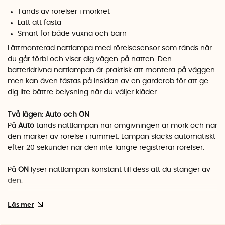
Tänds av rörelser i mörkret
Lätt att fästa
Smart för både vuxna och barn
Lättmonterad nattlampa med rörelsesensor som tänds när
du går förbi och visar dig vägen på natten. Den
batteridrivna nattlampan är praktisk att montera på väggen
men kan även fästas på insidan av en garderob för att ge
dig lite bättre belysning när du väljer kläder.
Två lägen: Auto och ON
På
Auto
tänds nattlampan när omgivningen är mörk och när
den märker av rörelse i rummet. Lampan släcks automatiskt
efter 20 sekunder när den inte längre registrerar rörelser.
På
ON
lyser nattlampan konstant till dess att du stänger av
den.
Kan monteras på två sätt
I förpackningen får du med både plugg och skruv, samt två
klisterlappar med kardborreband. Det gör att du kan välja