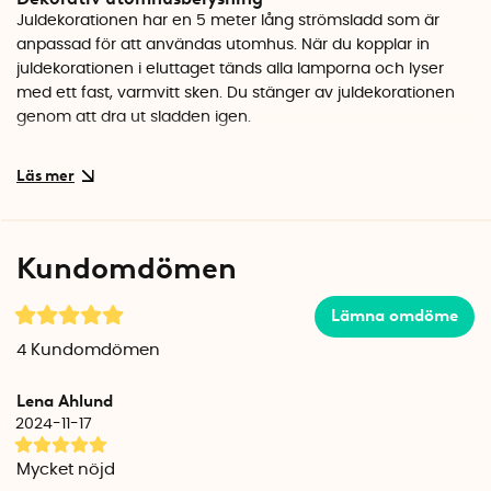
Juldekorationen har en 5 meter lång strömsladd som är
anpassad för att användas utomhus. När du kopplar in
juldekorationen i eluttaget tänds alla lamporna och lyser
med ett fast, varmvitt sken. Du stänger av juldekorationen
genom att dra ut sladden igen.
Enkla att hänga upp, stora nog att stå lutade mot
väggen
De två olika modellerna har båda en rund metallring i
kanten som gör att du enkelt kan hänga upp dem på en
krok. Har du ingen krok att hänga dem på, så är
Kundomdömen
juldekorationerna stora och robusta nog för att kunna lutas
mot väggen eller farstubron.
Lämna omdöme
Välj mellan två fina modeller
4
Kundomdömen
Juldekorationerna finns i två modeller. Välj mellan en stor
Julstjärna
och en rund, stor
Krans
.
Lena Ahlund
2024-11-17
Juldekoration, julstjärna
Den ljusstarka stjärnan är 60 cm x 60 cm stor. De 200 LED-
Mycket nöjd
lamporna sitter utspridda i totalt 20 kluster med 10 lampor i