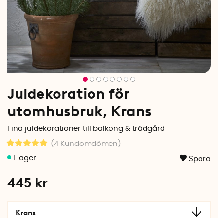
Juldekoration för
utomhusbruk, Krans
Fina juldekorationer till balkong & trädgård
(4
Kundomdömen
)
Spara
445
kr
Krans