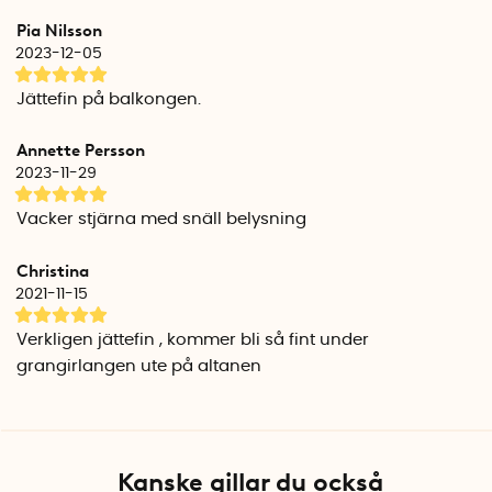
varje kluster.
Pia Nilsson
2023-12-05
Specifikationer
Mått: 60 cm x 60 cm x ca 4 cm
Jättefin på balkongen.
Innerdiameter metallring: 1,3 cm
Antal lampor: 200 st
Annette Persson
Lamptyp: LED
2023-11-29
Medellivslängd lampor: 7000 timmar
Färgtemperatur: 2543 Kelvin
Vacker stjärna med snäll belysning
Ljusflöde: 367 lumen
Längd strömkabel (PVC): 5 meter
Christina
Färg kabel: transparent
2021-11-15
Vattentät: IP44
Vikt: 700 gran
Verkligen jättefin , kommer bli så fint under
grangirlangen ute på altanen
Juldekoration, Krans
Den stora kransen är 50 cm i diameter och har 120 st
ljuspunkter. De små LED-lamporna är utspridda i totalt 12
kluster med 10 lampor i varje kluster.
Kanske gillar du också