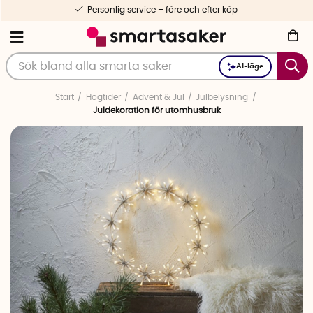
Personlig service – före och efter köp
AI-läge
Start
Högtider
Advent & Jul
Julbelysning
Juldekoration för utomhusbruk