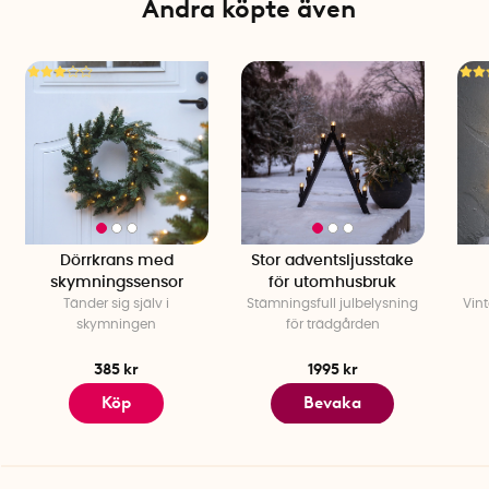
Andra köpte även
Dörrkrans med
Stor adventsljusstake
skymningssensor
för utomhusbruk
Tänder sig själv i
Stämningsfull julbelysning
Vin
skymningen
för trädgården
385 kr
1995 kr
Köp
Bevaka