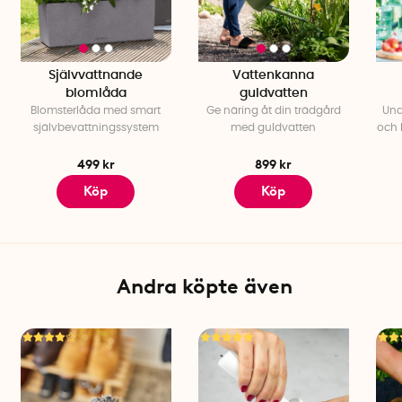
Självvattnande
Vattenkanna
blomlåda
guldvatten
Blomsterlåda med smart
Ge näring åt din trädgård
Und
självbevattningssystem
med guldvatten
och 
499 kr
899 kr
Köp
Köp
Andra köpte även