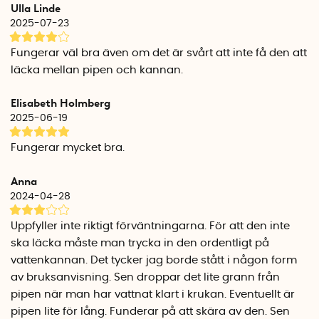
Ulla Linde
Räfflat grepp
2025-07-23
Förlängningspipen är något mjuk och har ett räfflat grepp
över och undertill. Det är enkelt att dra loss pipen från
Fungerar väl bra även om det är svårt att inte få den att
vattenkannan om du vill flytta den eller vattna med
läcka mellan pipen och kannan.
vattenkannan som vanligt.
Elisabeth Holmberg
Specifikationer
2025-06-19
Längd: 12,5 cm
Höjd: 5 cm
Fungerar mycket bra.
Bredd: 3,2 cm
Vikt: 35 gram
Anna
Innerdiameter: Avsmalnande från 2,7 cm till ca 2 cm
2024-04-28
Mynningen där vattnet rinner ut är 1,8 cm i diameter.
Uppfyller inte riktigt förväntningarna. För att den inte
ska läcka måste man trycka in den ordentligt på
vattenkannan. Det tycker jag borde stått i någon form
av bruksanvisning. Sen droppar det lite grann från
pipen när man har vattnat klart i krukan. Eventuellt är
pipen lite för lång. Funderar på att skära av den. Sen