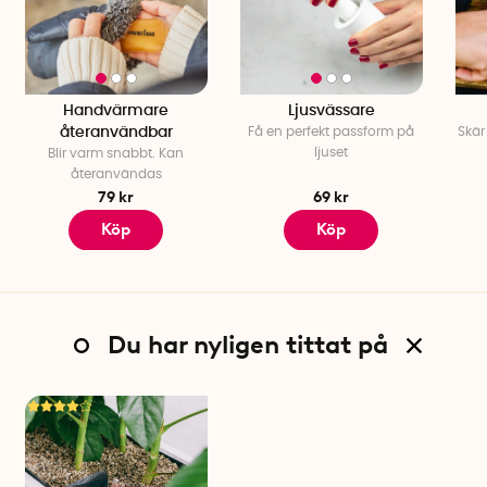
Handvärmare
Ljusvässare
återanvändbar
Få en perfekt passform på
Skär
ljuset
Blir varm snabbt. Kan
återanvändas
79 kr
69 kr
Köp
Köp
Du har nyligen tittat på