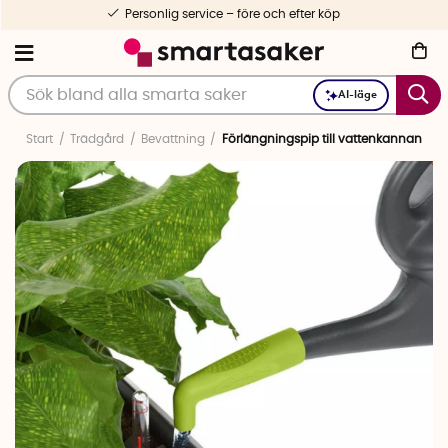
Personlig service – före och efter köp
AI-läge
Start
Trädgård
Bevattning
Förlängningspip till vattenkannan