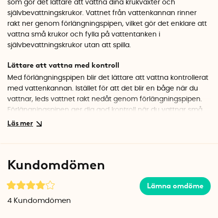
som gör det lättare att vattna dina krukväxter och
självbevattningskrukor. Vattnet från vattenkannan rinner
rakt ner genom förlängningspipen, vilket gör det enklare att
vattna små krukor och fylla på vattentanken i
självbevattningskrukor utan att spilla.
Lättare att vattna med kontroll
Med förlängningspipen blir det lättare att vattna kontrollerat
med vattenkannan. Istället för att det blir en båge när du
vattnar, leds vattnet rakt nedåt genom förlängningspipen.
Förlängningspipen ger dig god kontroll när du vattnar små
krukor och det lilla hålet är dessutom speciellt anpassat för
att passa påfyllningshålet till vattentanken på
självbevattningskrukorna från Lechuza.
Kundomdömen
Passar många olika typer av vattenkannor
Förlängningspipen är enkel att trä på mynningen längst ut
Lämna omdöme
på vattenkannan. Förlängningspipen är avsmalnande och
passar alla vattenkannor som har mynning mellan ca 2 cm
4
Kundomdömen
och 2,5 cm i diameter.