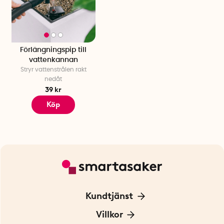
Förlängningspip till
vattenkannan
Stryr vattenstrålen rakt
nedåt
39 kr
Köp
Kundtjänst
Kontakta oss
Villkor