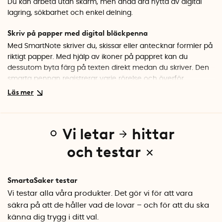
Du kan arbeta utan skärm, men ändå dra nytta av digital
lagring, sökbarhet och enkel delning.
Skriv på papper med digital bläckpenna
Med SmartNote skriver du, skissar eller antecknar formler på
riktigt papper. Med hjälp av ikoner på pappret kan du
dessutom byta färg på texten direkt medan du skriver. Den
smarta pennan registrerar varje rörelse och överför
innehållet till appen via Bluetooth. Anteckningarna blir
digitala i realtid eller synkroniseras senare om du skriver
offline.
Vi letar
hittar
Så fungerar SmartNote
SmartNote-pennan är utrustad med en avancerad IR-
och testar
kamera som läser av mikropunkter i det specialdesignade
pappret. Varje sida i SmartNote-anteckningsboken har ett
unikt mönster som inte syns för ögat men gör att pennan
SmartaSaker testar
exakt kan registrera var och hur du skriver. När du för
Vi testar alla våra produkter. Det gör vi för att vara
pennan över sidan spelas rörelserna in digitalt och överförs i
säkra på att de håller vad de lovar – och för att du ska
realtid till Newyes-appen via Bluetooth. Resultatet blir en
känna dig trygg i ditt val.
noggrann digital kopia av dina handskrivna anteckningar,