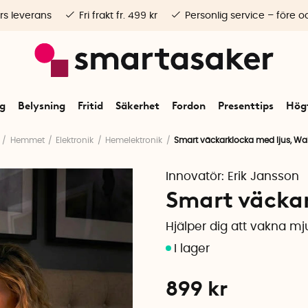
rs leverans
Fri frakt fr. 499 kr
Personlig service – före o
ng
Belysning
Fritid
Säkerhet
Fordon
Presenttips
Högt
Hemmet
Elektronik
Hemelektronik
Smart väckarklocka med ljus, W
Innovatör:
Erik Jansson
Smart väcka
Hjälper dig att vakna mju
899
kr