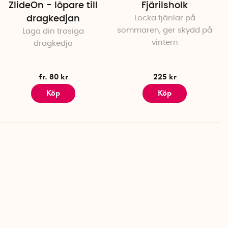
ZlideOn - löpare till
Fjärilsholk
dragkedjan
Locka fjärilar på
sommaren, ger skydd på
Laga din trasiga
vintern
dragkedja
fr. 80 kr
225 kr
Köp
Köp