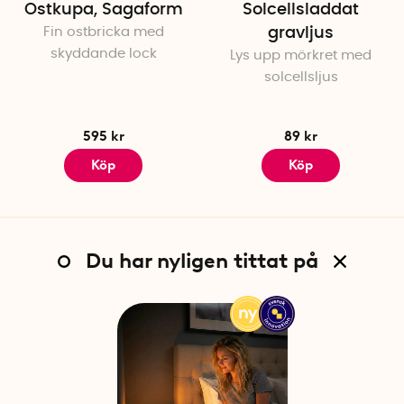
Ostkupa, Sagaform
Solcellsladdat
Fin ostbricka med
gravljus
skyddande lock
Lys upp mörkret med
solcellsljus
595 kr
89 kr
Köp
Köp
Du har nyligen tittat på