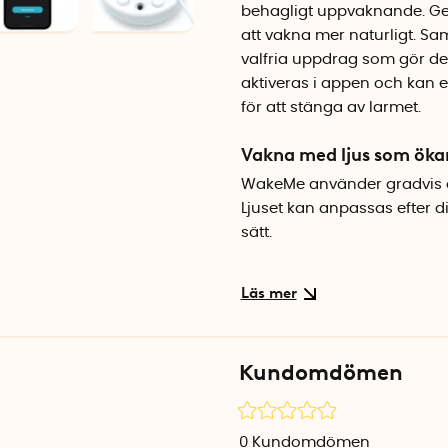
behagligt uppvaknande. Gen
att vakna mer naturligt. Sa
valfria uppdrag som gör det
aktiveras i appen och kan e
för att stänga av larmet.
Vakna med ljus som ökar
WakeMe använder gradvis ök
Ljuset kan anpassas efter di
sätt.
Anpassa larmet i appen
Väckarklockan med ljus styr
andra inställningar efter di
morgonrutin som passar jus
Kundomdömen
Extra hjälp med uppdra
För dig som ofta snoozar fi
0
Kundomdömen