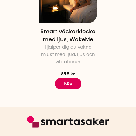
Smart väckarklocka
med ljus, WakeMe
Hjälper dig att vakna
mjukt med ljud, ljus och
vibrationer
899 kr
Köp