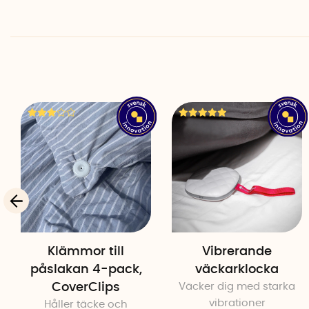
Klämmor till
Vibrerande
påslakan 4-pack,
väckarklocka
CoverClips
Väcker dig med starka
vibrationer
Håller täcke och