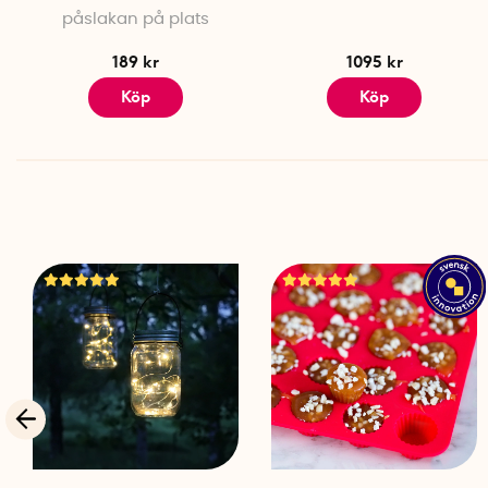
påslakan på plats
189 kr
1095 kr
Köp
Köp