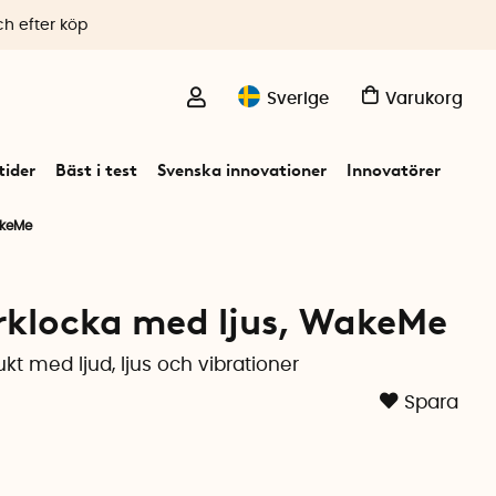
ch efter köp
Sverige
Varukorg
ider
Bäst i test
Svenska innovationer
Innovatörer
akeMe
rklocka med ljus, WakeMe
kt med ljud, ljus och vibrationer
Spara