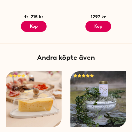
WakeMe är en svensk innovat
problem att snooza för myck
fr. 215 kr
1297 kr
blev en väckarklocka skapad
Köp
Köp
Specifikationer
Vikt: 140 g
Diameter: 9 cm
Färg: Vit
Andra köpte även
Appkompatibilitet: Androi
Vägguttag: USB-A strömada
Ljudvolym: 50-120 dB
Svensk innovatör: Erik Jans
Antal per förpackning: 1 st