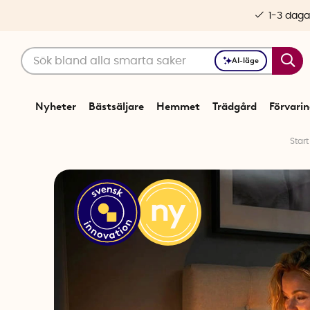
1-3 daga
AI-läge
Nyheter
Bästsäljare
Hemmet
Trädgård
Förvari
Start