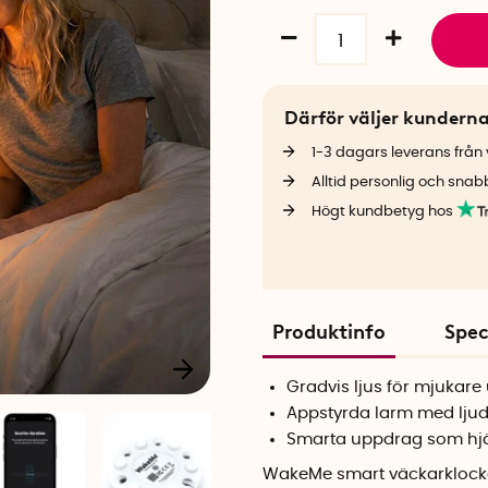
Därför väljer kundern
1-3 dagars leverans från v
Alltid personlig och snab
Högt kundbetyg hos
Produktinfo
Spec
Gradvis ljus för mjukar
Appstyrda larm med ljud,
Smarta uppdrag som hjä
WakeMe smart väckarklocka