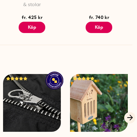
& stolar
ion utvecklad av Erik Jansson. Idén föddes ur sitt egna
et och alltid känna sig trött på morgonen. Resultatet
fr. 425 kr
fr. 740 kr
 för att faktiskt hjälpa användaren upp ur sängen.
Köp
Köp
d och iOS (WakeMe)
pter, ingår
son