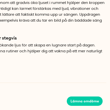
om att gradvis öka ljuset i rummet hjälper den kroppen
mtidigt kan larmet förstärkas med ljud, vibrationer och
 lättare att faktiskt komma upp ur sängen.
Uppdragen
xempelvis kräva att du tar en bild på din bäddade säng
 stegvis
ande ljus för att skapa en lugnare start på dagen.
na rutiner och hjälper dig att vakna på ett mer naturligt
s enkelt via appen. Där kan du justera larm, ljus och
na behov. Du kan välja hur du vill bli väckt och skapa en
t dig. Appen finns för både Android och iOS.
g
Lämna omdöme
nns möjlighet att aktivera uppdrag. Det kan ge en extra