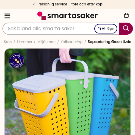
Personlig service – före och efter köp
AI-läge
Start
Hemmet
Miljösmart
Källsortering
Sopsortering Green Lizzie