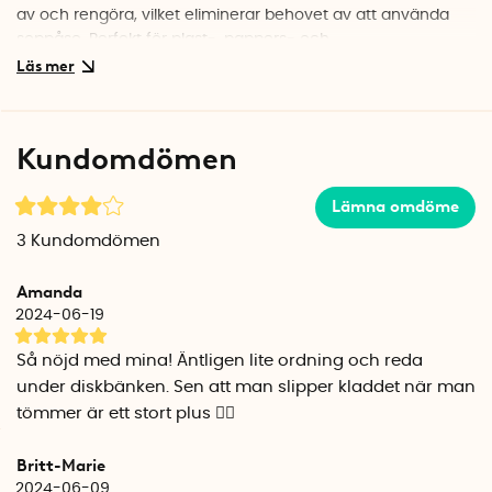
av och rengöra, vilket eliminerar behovet av att använda
soppåse. Perfekt för plast-, pappers- och
metallförpackningar.
Matavfallskärl med avtagbar botten och
ventilationsgaller
Kundomdömen
Med avtagbar botten blir rengöringen en smidig och fräsch
process, särskilt vid användning av matavfallspåsar och
Lämna omdöme
biologiskt nedbrytbart avfall. Uppsamlaren i botten är
nämligen utformad med sidor för att förhindra att
3
Kundomdömen
läckagevattnet hamnar i köksskåpet eller på golvet och är
enkel att lyfta i sitt grip-öra för att tömma i diskhon.
Amanda
Ventilationsgallret ger dessutom avfallet en chans att andas
2024-06-19
och förhindrar obehagliga lukter och mögel.
Så nöjd med mina! Äntligen lite ordning och reda
Sopsorteringskärl
under diskbänken. Sen att man slipper kladdet när man
Sopsorteringskärlet har avtagbar botten med läckageskydd
tömmer är ett stort plus 👍🏻
och lämpar sig för vardagsåtervinningens olika typer av
köksavfall och förpackningar.
Britt-Marie
2024-06-09