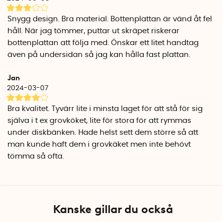
Flexibla fästen för praktisk upphängning
Green Lizzies patenterade haksystem gör det enkelt att bära
Snygg design. Bra material. Bottenplattan är vänd åt fel
flera sophinkar i en hand. Och för de som vill frigöra golvyta
håll. När jag tömmer, puttar ut skräpet riskerar
erbjuder avfallshanteringen också en skåp- och
bottenplattan att följa med. Önskar ett litet handtag
vägghållare som möjliggör smidig upphängning av ett kärl
även på undersidan så jag kan hålla fast plattan.
på insidan av köksskåp.
Komprimerande lock för ökad kapacitet
Jan
2024-03-07
Sopsorteringskärlen inkluderar avfallskomprimerande lock
som pressar ner avfallet och snäpper fast på kärlet, vilket
Bra kvalitet. Tyvärr lite i minsta laget för att stå för sig
ökar dess kapacitet. De komprimerande locken sitter på
själva i t ex grovköket, lite för stora för att rymmas
samtliga kärl.
under diskbänken. Hade helst sett dem större så att
Designad för köksskåp i standardmått
man kunde haft dem i grovkäket men inte behövt
Green Lizzie är designad med standardmått i åtanke och
tömma så ofta.
passar därför perfekt i köksskåp med bredden 40, 60 och 80
cm.
En svensk innovation
Kanske gillar du också
Sopsorteringssystemet Green Lizzie är en innovation av Olov
Mattsson som ägnat större delen av sitt arbetsliv åt