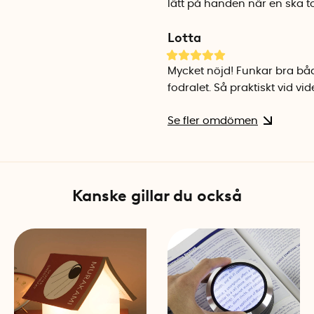
lätt på handen när en ska t
Lotta
Mycket nöjd! Funkar bra bå
fodralet. Så praktiskt vid vi
Se fler omdömen
Kanske gillar du också