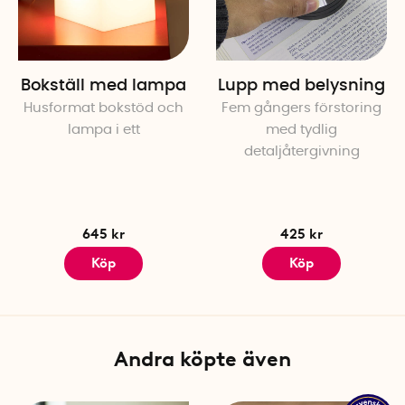
Bokställ med lampa
Lupp med belysning
Husformat bokstöd och
Fem gångers förstoring
lampa i ett
med tydlig
detaljåtergivning
645 kr
425 kr
Köp
Köp
Andra köpte även