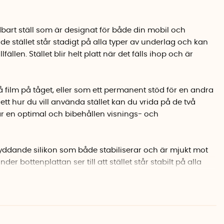
ndbart ställ som är designat för både din mobil och
de stället står stadigt på alla typer av underlag och kan
llfällen. Stället blir helt platt när det fälls ihop och är
 på film på tåget, eller som ett permanent stöd för en andra
tt hur du vill använda stället kan du vrida på de två
får en optimal och bibehållen visnings- och
yddande silikon som både stabiliserar och är mjukt mot
der bottenplattan ser till att stället står stabilt på alla
g.
, silikon
 cm x 2,6 cm