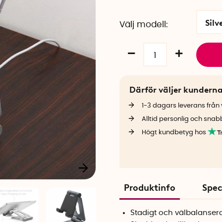
Silv
Välj modell
Därför väljer kundern
1-3 dagars leverans från v
Alltid personlig och snab
Högt kundbetyg hos
Produktinfo
Spec
Stadigt och välbalanser