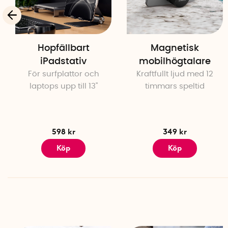
Hopfällbart
Magnetisk
iPadstativ
mobilhögtalare
För surfplattor och
Kraftfullt ljud med 12
laptops upp till 13"
timmars speltid
598 kr
349 kr
Köp
Köp