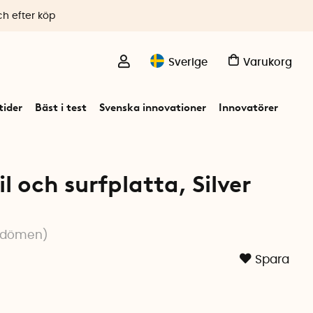
ch efter köp
Sverige
Varukorg
ider
Bäst i test
Svenska innovationer
Innovatörer
il och surfplatta, Silver
dömen
)
Spara