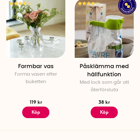
Formbar vas
Påsklämma med
Forma vasen efter
hällfunktion
buketten
Med lock som går att
återförsluta
119 kr
38 kr
Köp
Köp