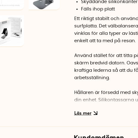
Skyddande silikonkanter
Fälls ihop platt
Ett riktigt stabilt och anvä
surfplatta. Det välbalansera
vinklas för alla typer av lästi
enkelt att ta med på resan.
Använd stället för att titta
skärm bredvid datorn. Oavse
kraftiga lederna så att du 
arbetsställning.
Hållaren är försedd med sk
din enhet. Silikontassarna un
underlag och inte glider ivä
Material: Aluminiumlegering
Mått (hopfälld): 13 cm x 8,4
Kundomdömen
Vikt: 220 gram