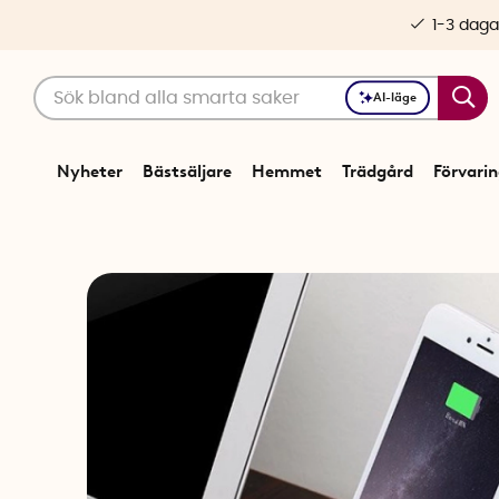
1-3 daga
AI-läge
Nyheter
Bästsäljare
Hemmet
Trädgård
Förvari