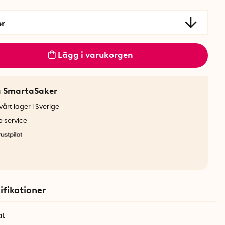
er
Lägg i varukorgen
a SmartaSaker
årt lager i Sverige
b service
ifikationer
at