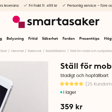
rs leverans
Fri frakt fr. 499 kr
Personlig service – före o
ng
Belysning
Fritid
Säkerhet
Fordon
Presenttips
Högt
Start
Hemmet
Elektronik
Mobiltillbehör
Ställ för mobil och surfplatta
Ställ för mob
Stadigt och hopfällbart
(25
Kundom
359
kr