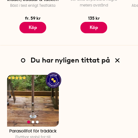
meters avstånd
Bäst i test enligt Testfakta
Abs
fr. 59 kr
135 kr
Köp
Köp
Du har nyligen tittat på
Parasollfot för trädäck
Flyttbar stabil fot till