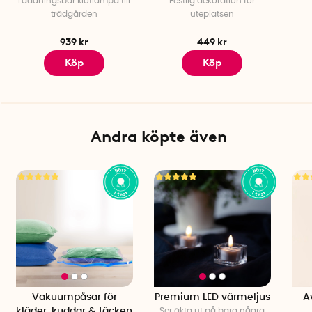
Laddningsbar klotlampa till
Festlig dekoration för
trädgården
uteplatsen
939 kr
449 kr
Köp
Köp
Andra köpte även
Vakuumpåsar för
Premium LED värmeljus
A
kläder, kuddar & täcken
Ser äkta ut på bara några