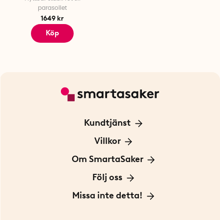
parasollet
1649 kr
Köp
Kundtjänst
Kontakta oss
Villkor
För Företag
Frakt och leverans
Om SmartaSaker
Personuppgiftspolicy
Om oss
Följ oss
Köpvillkor
Vår historia
Blogg: Smarta tips
Missa inte detta!
Betalning
Hållbarhet
Press
Presentkort