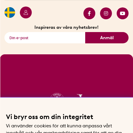
Butiker i Stockholm
Samarbeten
Bäst i test
Innovatörer
Bästsäljare
Fyndhörnan
Inspireras av våra nyhetsbrev!
Se alla smarta saker
Anmäl
Vi bryr oss om din integritet
Vi använder cookies för att kunna anpassa vårt