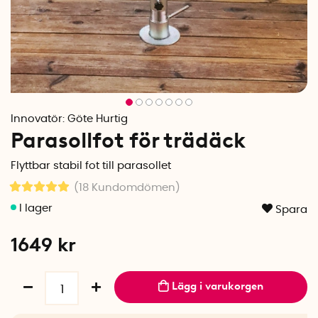
Innovatör:
Göte Hurtig
Parasollfot för trädäck
Flyttbar stabil fot till parasollet
(18
Kundomdömen
)
Spara
1649
kr
Lägg i varukorgen