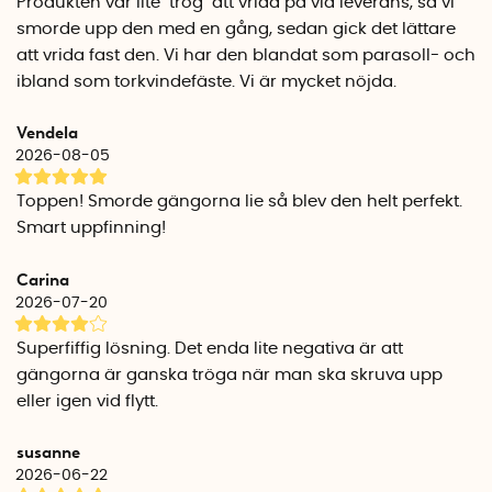
Produkten var lite ''trög'' att vrida på vid leverans, så vi
kontrollera att virket sitter fast ordentligt i underlaget.
smorde upp den med en gång, sedan gick det lättare
Parasollfoten passar plankor som är mellan ca 1,5 cm och
att vrida fast den. Vi har den blandat som parasoll- och
6,5 cm tjocka. Det behöver vara en glipa på minst 5 mm
ibland som torkvindefäste. Vi är mycket nöjda.
mellan plankorna. Tvärbalken får inte vridas eller böjas.
Vendela
Ta in parasollfoten på vintern
2026-08-05
Parasollfoten är rostskyddsbehandlad (genom eloxering)
men är inte rostfri. Därför bör parasollfoten förvaras
Toppen! Smorde gängorna lie så blev den helt perfekt.
inomhus under vintern. Passa på att smörja gängorna när
Smart uppfinning!
du lossar parasollfoten så kommer det fortsättningsvis gå
lätt att öppna och fästa foten.
Carina
2026-07-20
Mönsterskyddad design
Parasollfoten är designad av Göte Hurtig vid Lotsarnas
Superfiffig lösning. Det enda lite negativa är att
Träverkstad i Uddevalla. Parasollfoten är mönsterskyddad
gängorna är ganska tröga när man ska skruva upp
och tillverkas i Sverige utanför Uddevalla.
eller igen vid flytt.
Specifikationer
Vikt: ca 2,5 kg
susanne
Totalhöjd: 35 cm
2026-06-22