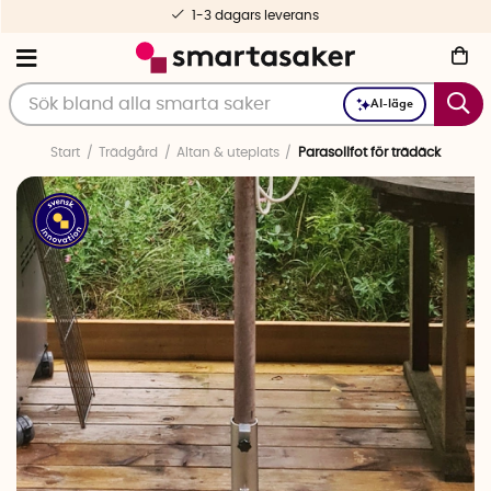
1-3 dagars leverans
AI-läge
Start
Trädgård
Altan & uteplats
Parasollfot för trädäck