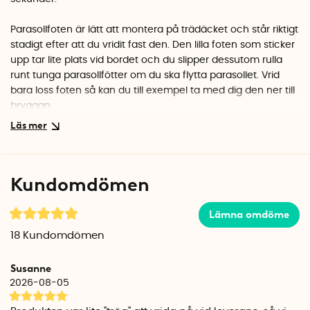
Parasollfoten är lätt att montera på trädäcket och står riktigt
stadigt efter att du vridit fast den. Den lilla foten som sticker
upp tar lite plats vid bordet och du slipper dessutom rulla
runt tunga parasollfötter om du ska flytta parasollet. Vrid
bara loss foten så kan du till exempel ta med dig den ner till
bryggan.
Montera parasollfoten
Skruva upp gängorna på foten och för ner tvärbalken
mellan plankorna. Vrid tvärbalken 90 grader och skruva ner
Kundomdömen
foten igen så att den runda fästskivan låser fast
parasollfoten i altanen. Du kan använda det avtagbara
handtaget på sidan för att få mer kraft.
Lämna omdöme
18
Kundomdömen
När parasollfoten sitter fast i altanen sätter du ner parasollet
i röret och skruvar fast det med de två tvingarna på sidan.
Susanne
2026-08-05
Bra att kontrollera innan du fäster parasollfoten
Se till att det är tillräckligt brett mellan plankorna och