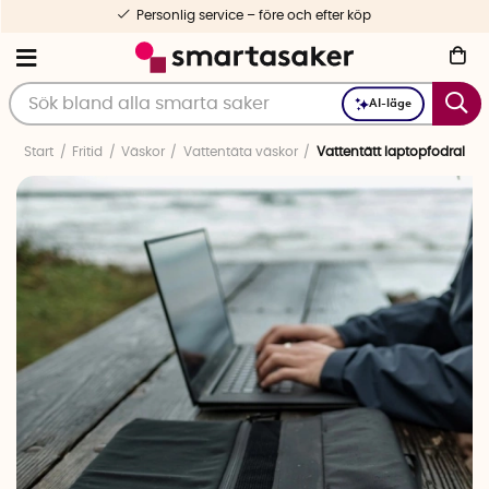
Personlig service – före och efter köp
AI-läge
Start
Fritid
Väskor
Vattentäta väskor
Vattentätt laptopfodral