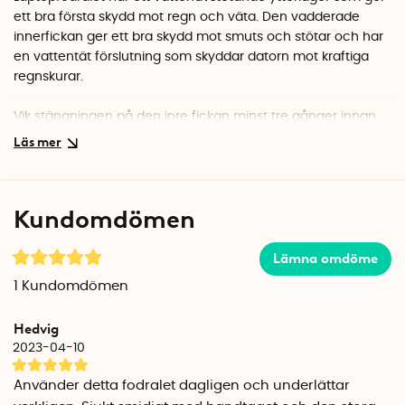
ett bra första skydd mot regn och väta. Den vadderade
innerfickan ger ett bra skydd mot smuts och stötar och har
en vattentät förslutning som skyddar datorn mot kraftiga
regnskurar.
Vik stängningen på den inre fickan minst tre gånger innan
du stänger laptopfodralet. Det ger laptopfodralet en
vattentät förslutning och den imponerande IP-klassningen
IPX6 innebär att fodralet är helt vattentät mot starka
vattenstrålar.
Kundomdömen
Det justerbara kardborrefästet på utsidan gör det enkelt att
anpassa stängningen efter storleken på din laptop. Vik över
Lämna omdöme
mer för mindre laptops och mindre för större datorer.
1
Kundomdömen
Ytterficka för tillbehör
Hedvig
I den yttre nätfickan kan du förvara datormus, laddare och
2023-04-10
andra tillbehör. OBS! Ytterfickan är tillverkad i ett nätmaterial
och är ej vattentät.
Använder detta fodralet dagligen och underlättar