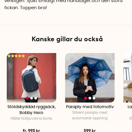
verkligen. Sjukt smidigt med handtaget och den stora
Det vattentäta laptopfodralet från Matador blev 2022 utsett
fickan. Toppen bra!
av Amerikanska Outside Magazine till bästa accessoaren för
vinterresan.
Specifikationer
Material: Vattenavstötande nylon, polyester
Kanske gillar du också
Endast handtvätt
Vikt: 146 gram
Längd: 33 cm
Bredd: 26 cm
Djup: 1 cm
Vattentät: IPX6
Stöldskyddad ryggsäck,
Paraply med fotomotiv
La
Bobby Hero
Stilrent paraply med
automatisk öppning
Håller ficktjuvarna borta
E
fr. 995 kr
599 kr