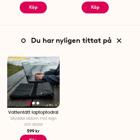
Köp
Köp
Du har nyligen tittat på
Vattentätt laptopfodral
Skyddar datorn mot regn
och stötar
599 kr