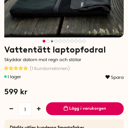
Vattentätt laptopfodral
Skyddar datorn mot regn och stötar
(1
Kundomdömen
)
Spara
599
kr
Lägg i varukorgen
Därför väljer kunderna SmartaSaker