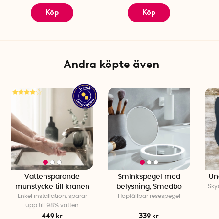
Köp
Köp
Andra köpte även
Vattensparande
Sminkspegel med
Und
munstycke till kranen
belysning, Smedbo
Sky
Enkel installation, sparar
Hopfällbar resespegel
upp till 98% vatten
449 kr
339 kr