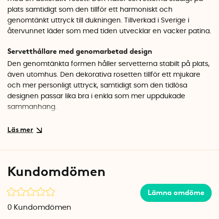
plats samtidigt som den tillför ett harmoniskt och
genomtänkt uttryck till dukningen. Tillverkad i Sverige i
återvunnet läder som med tiden utvecklar en vacker patina.
Servetthållare med genomarbetad design
Den genomtänkta formen håller servetterna stabilt på plats,
även utomhus. Den dekorativa rosetten tillför ett mjukare
och mer personligt uttryck, samtidigt som den tidlösa
designen passar lika bra i enkla som mer uppdukade
sammanhang.
Material med naturlig karaktär
Servetthållaren är tillverkad i Sverige av 80 % återvunnet
läder och 20 % naturgummi. Materialet ger en tät, följsam
struktur med en naturlig tyngd som bidrar till både funktion
Kundomdömen
och känsla. Ytan får med tiden en fin patina, vilket ger varje
exemplar en mer personlig karaktär.
Lämna omdöme
Specifikationer
0
Kundomdömen
Material: 80% återvunnet läder, 20% naturgummi