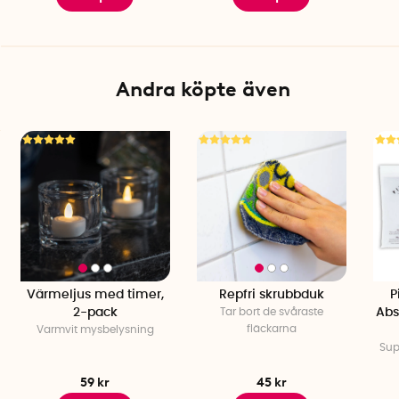
Andra köpte även
Värmeljus med timer,
Repfri skrubbduk
P
2-pack
Tar bort de svåraste
Abs
fläckarna
Varmvit mysbelysning
Sup
59 kr
45 kr