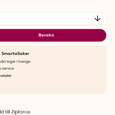
m
Bevaka
a SmartaSaker
årt lager i Sverige
b service
 till Zipforce