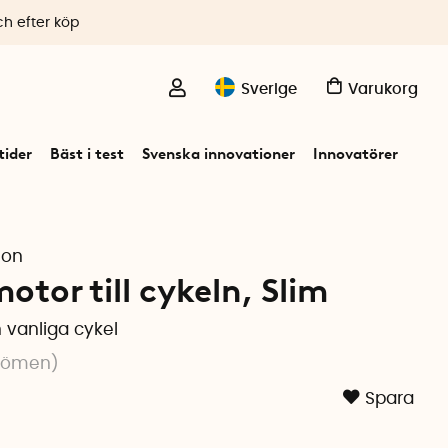
ch efter köp
Sverige
Varukorg
ider
Bäst i test
Svenska innovationer
Innovatörer
son
motor till cykeln, Slim
n vanliga cykel
dömen
)
Spara