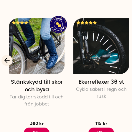
Stänkskydd till skor
Ekerreflexer 36 st
och byxa
Cykla säkert i regn och
rusk
Tar dig torrskodd till och
från jobbet
380 kr
115 kr