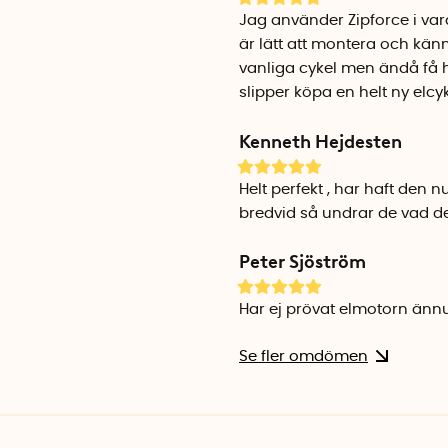
När du monterat fästet är el
Jag använder Zipforce i var
ladda elmotorn och minskar
är lätt att montera och kän
cyklat klart.
vanliga cykel men ändå få hj
slipper köpa en helt ny elcy
Klassas som elcykel
Motorn hjälper till att driv
Kenneth Hejdesten
max tillåtna hastigheten för 
över 25km/h men du kan na
Helt perfekt , har haft den n
bredvid så undrar de vad det ä
Zipforce App
Peter Sjöström
Ett bra tips är att ladda ner 
alla inställningar. När du 
av inställningarna direkt i 
Har ej prövat elmotorn ännu
hastigheten samt ställa om 
Se fler omdömen
installerar elmotorn på bak
Appen finns för både Andro
och Google Play Store.