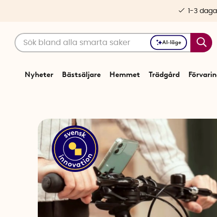
1-3 daga
AI-läge
Nyheter
Bästsäljare
Hemmet
Trädgård
Förvari