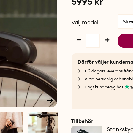
5995
kr
Sli
Välj modell
Därför väljer kundern
1-3 dagars leverans från v
Alltid personlig och snab
Högt kundbetyg hos
Tillbehör
Stänkskydd