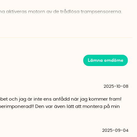
a aktiveras motorn av de trådlösa trampsensorerna.
t däcket och hjälper till att driva cykeln framåt så länge
bet med kraft från elmotorn på din cykel
ätt att uppgradera din cykelupplevelse. Det gör cyklingen
t för längre turer eller kuperade sträckor. Oavsett om
Lämna omdöme
ndla till jobbet i stan eller för helgutflykter, ger Zipforce
över för att ta dig fram utan andan i halsen.
2025-10-08
 för att kunna monteras på de flesta cyklar. Vissa cyklar
jobbet och jag är inte ens anfådd när jag kommer fram!
 modifikation för att du ska kunna sätta fast motorn. Det
uperimponerad!! Den var även lätt att montera på min
istance, är att trampsensorerna numera är trådlösa. Det
are och halverar installationstiden jämfört med
.
2025-09-04