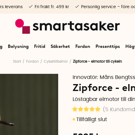
rs leverans
Fri frakt fr. 499 kr
Personlig service – före o
ng
Belysning
Fritid
Säkerhet
Fordon
Presenttips
Högt
Start
Fordon
Cykeltillbehör
Zipforce - elmotor till cykeln
Innovatör:
Måns Bengts
Zipforce - el
Löstagbar elmotor till di
(5
Kundom