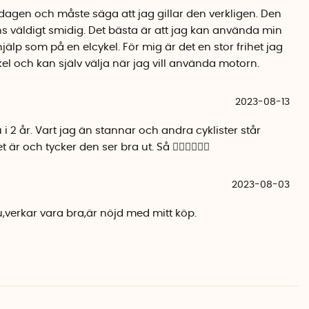
motorn lätt att ta loss och sätta fast. Praktiskt när du ska
dagen och måste säga att jag gillar den verkligen. Den
 även stöldrisken då du kan ta med dig motorn när du
ns väldigt smidig. Det bästa är att jag kan använda min
älp som på en elcykel. För mig är det en stor frihet jag
kel och kan själv välja när jag vill använda motorn.
a cykeln upp till en maxhastighet av 25km/h, vilket är den
2023-08-13
elcyklar. Elmotorn slutar att driva cykeln i hastigheter
turligtvis trampa snabbare på egen hand.
u i 2 år. Vart jag än stannar och andra cyklister står
r och tycker den ser bra ut. Så 👍🏻👍🏻👍🏻
Zipforce mobilapp till din telefon så att du får tillgång till
2023-08-03
parkopplat motorn via Bluetooth kan du enkelt göra flera
appen. Till exempel kan du justera assistansnivån och
,verkar vara bra,är nöjd med mitt köp.
motorn till Reverse Mode, vilket är ett måste om du
däcket. Du kan även se användningsstatistik.
id och iOS användare och går att ladda ner på App Store