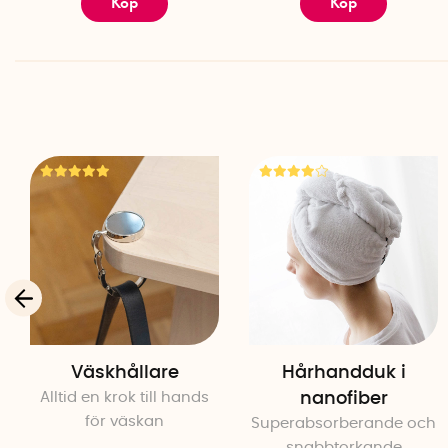
Köp
Köp
Väskhållare
Hårhandduk i
Alltid en krok till hands
nanofiber
för väskan
Superabsorberande och
snabbtorkande