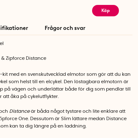
Köp
ifikationer
Frågor och svar
el
m & Zipforce Distance
el-kit med en svenskutvecklad elmotor som gör att du kan
kel som helst till en elcykel. Den löstagbara elmotorn är
hjälp på vägen och underlättar både för dig som pendlar till
 att åka på cykelutflykter.
och
Distance
är båda något tystare och lite enklare att
ipforce One. Dessutom är Slim lättare medan Distance
 som kan ta dig längre på en laddning.