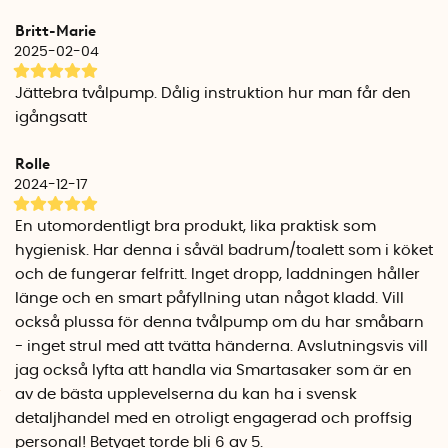
Tvålpumpens unika pumpmekanism förhindrar även att
Britt-Marie
tvålen torkar inuti pumpen mellan gångerna.
2025-02-04
Det specialdesignade och vattentäta laddningsuttaget gör
Jättebra tvålpump. Dålig instruktion hur man får den
att hela tvålpumpen kan spolas av under kranen. När
igångsatt
batteriet är slut laddar du enkelt tvålpumpen i datorn, eller i
väggen med en USB-adapter (köps separat). Batteriet
Rolle
laddas upp på ca 3-4 timmar och en uppladdning av
2024-12-17
tvålpumpen räcker i ca 3 månader med daglig användning.
En utomordentligt bra produkt, lika praktisk som
Höjd: 17 cm
hygienisk. Har denna i såväl badrum/toalett som i köket
Diameter: 7 cm
och de fungerar felfritt. Inget dropp, laddningen håller
Bredd: 11 cm
länge och en smart påfyllning utan något kladd. Vill
Klassning: Vattentät IP67
också plussa för denna tvålpump om du har småbarn
Batteri: Uppladdningsbart litiumbatteri
- inget strul med att tvätta händerna. Avslutningsvis vill
Batteritid: ca 3 månader med daglig användning
jag också lyfta att handla via Smartasaker som är en
Garanti: 2 år
av de bästa upplevelserna du kan ha i svensk
detaljhandel med en otroligt engagerad och proffsig
personal! Betyget torde bli 6 av 5.