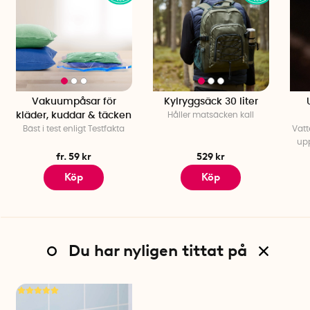
Vakuumpåsar för
Kylryggsäck 30 liter
kläder, kuddar & täcken
Håller matsäcken kall
Bäst i test enligt Testfakta
Vatt
upp
fr. 59 kr
529 kr
Köp
Köp
Du har nyligen tittat på