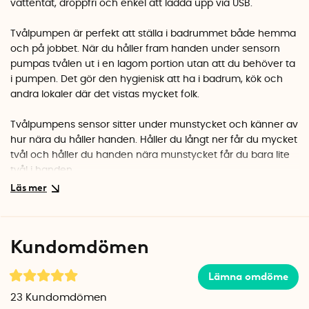
vattentät, droppfri och enkel att ladda upp via USB.
Tvålpumpen är perfekt att ställa i badrummet både hemma
och på jobbet. När du håller fram handen under sensorn
pumpas tvålen ut i en lagom portion utan att du behöver ta
i pumpen. Det gör den hygienisk att ha i badrum, kök och
andra lokaler där det vistas mycket folk.
Tvålpumpens sensor sitter under munstycket och känner av
hur nära du håller handen. Håller du långt ner får du mycket
tvål och håller du handen nära munstycket får du bara lite
tvål i handen.
Det är lätt att fylla på tvål genom den trattformade
mynningen och genom tvålpumpens transparenta botten
ser du om tvålen är slut. Du kan använda all sorts flytande
Kundomdömen
tvål i tvålpumpen så länge den inte innehåller små korn eller
skrubbande partiklar.
Lämna omdöme
Den patenterade silikonventilen är mycket precis och
23
Kundomdömen
motverkar att tvålen droppar ner på handfatet.