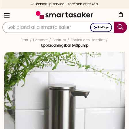
Personlig service – före och efter köp
AI-läge
Start
Hemmet
Badrum
Toalett och Handfat
Uppladdningsbar tvålpump