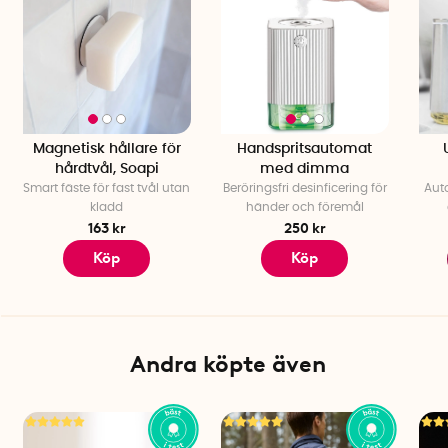
Magnetisk hållare för
Handspritsautomat
hårdtvål, Soapi
med dimma
Smart fäste för fast tvål utan
Beröringsfri desinficering för
Aut
kladd
händer och föremål
163 kr
250 kr
Köp
Köp
Andra köpte även