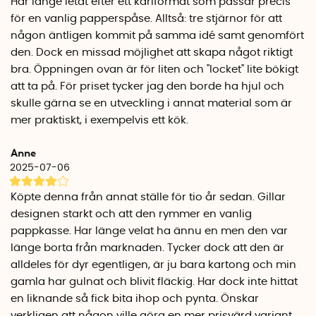
Har länge letat efter ett kärlformat som passar precis
Carina Ahlburg. Returförvaringsboxen designades
för en vanlig papperspåse. Alltså: tre stjärnor för att
ursprungligen 2004 och omdesignades 2011. Vid
någon äntligen kommit på samma idé samt genomfört
omdesignen tillkom locket och förvaringsboxen formgavs
den. Dock en missad möjlighet att skapa något riktigt
för att kunna vikas ihop vid leverans. Ett smart miljötänk som
bra. Öppningen ovan är för liten och ''locket'' lite bökigt
även återspeglas i att tillverkningen sker i Litauen och inte
att ta på. För priset tycker jag den borde ha hjul och
på andra sidan jordklotet.
skulle gärna se en utveckling i annat material som är
Specifikationer
mer praktiskt, i exempelvis ett kök.
Antal i förpackningen:
1 st källsorteringsbox
Bredd:21,5 cm
Anne
Djup: 37,5 cm
2025-07-06
Höjd: 52 cm
Omonterad: 59 cm x 72 cm x 2 cm
Köpte denna från annat ställe för tio år sedan. Gillar
Montering: Medföljande skruv och mutter, inga verktyg
designen starkt och att den rymmer en vanlig
behövs.
pappkasse. Har länge velat ha ännu en men den var
Material: Återvinningsbar hårdfiberpapp, vattenbaserad
länge borta från marknaden. Tycker dock att den är
lackfärg
alldeles för dyr egentligen, är ju bara kartong och min
Tillverkningsland: Litauen
gamla har gulnat och blivit fläckig. Har dock inte hittat
en liknande så fick bita ihop och pynta. Önskar
verkligen att någon ville göra en mer prisvärd variant.