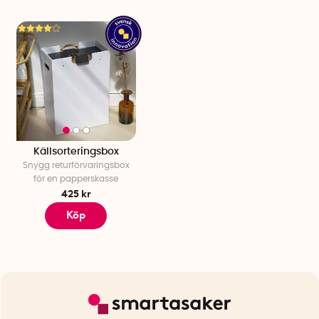
Källsorteringsbox
Snygg returförvaringsbox
för en papperskasse
425 kr
Köp