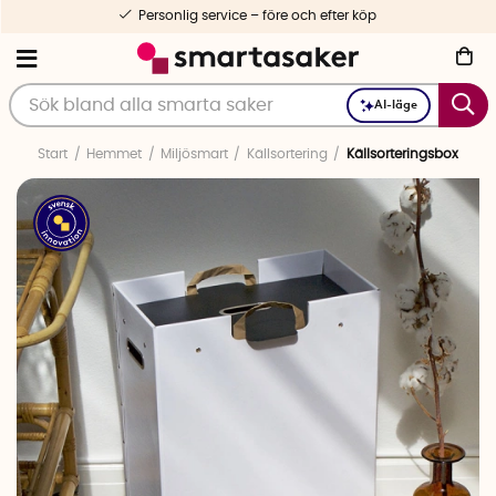
Personlig service – före och efter köp
AI-läge
Start
Hemmet
Miljösmart
Källsortering
Källsorteringsbox