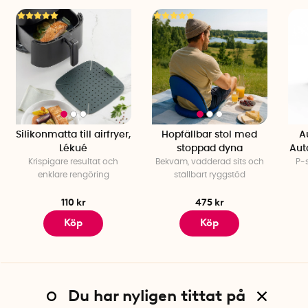
Silikonmatta till airfryer,
Hopfällbar stol med
A
Lékué
stoppad dyna
Aut
Krispigare resultat och
Bekväm, vadderad sits och
P-
enklare rengöring
ställbart ryggstöd
110 kr
475 kr
Köp
Köp
Du har nyligen tittat på