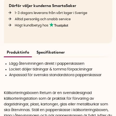
Därför väljer kunderna SmartaSaker
1-3 dagars leverans från vårt lager i Sverige
Alltid personlig och snabb service
Högt kundbetyg hos
Produktinfo
Specifikationer
Lägg återvinningen direkt i papperskassen
Locket döljer tidningar & tomma förpackningar
Anpassad för svenska standardstora papperskassar
Källsorteringsboxen Return är en svenskdesignad
källsorteringstation som är praktisk för förvaring av
dagstidningar, plast, kartonger, glas eller metallburkar som
ska återvinnas. Ställ en papperskasse i källsorteringsboxen,
lägg i återvinningen och när papperskassen är fylld, lyfter du