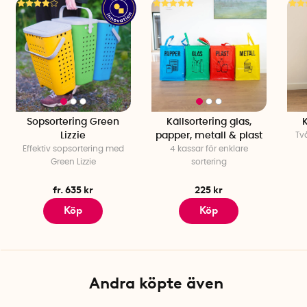
Sopsortering Green
Källsortering glas,
K
Lizzie
papper, metall & plast
Tv
Effektiv sopsortering med
4 kassar för enklare
Green Lizzie
sortering
fr. 635 kr
225 kr
Köp
Köp
Andra köpte även