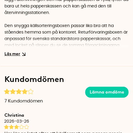
bara ut hela papperskassen och kan gå med den till
återvinningsstationen.
Den snygga källsorteringsboxen passar lika bra att ha
ståendes hemma som på kontoret. Returförvaringsboxen är
anpassad för svenska standardstora papperskassar, och
med locket på slipper du se de tomma förpackningarna.
Källsorteringsboxen är tillverkad av återvinningsbar
hårdfiberpapp. Hårdfiberpappen är lackerad med en
vattenbaserad färg. De förstärkta handtagen på kortsidorna
Kundomdömen
underlättar om du vill flytta på källsorteringsboxen.
Källsorteringsboxen levereras hopfälld i ett
1-pack
.
Lämna omdöme
Monteringen sker med medföljande skruv, mutter och
7
Kundomdömen
manual. Inga verktyg behövs vid montering. Upphöjningen i
botten av lådan skyddar påsen från att fastna i nitarna i
Christina
botten.
2026-03-26
Returförvaringsboxen Return är framtagen av formgivaren