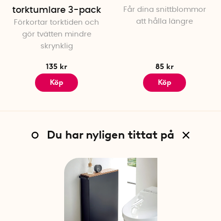
torktumlare 3-pack
Får dina snittblommor
att hålla längre
Förkortar torktiden och
gör tvätten mindre
skrynklig
135 kr
85 kr
Köp
Köp
Du har nyligen tittat på