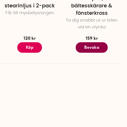
stearinljus i 2-pack
bältesskärare &
Får till mysbelysningen
fönsterkross
Ta dig snabbt ut ur bilen
vid en olycka
120 kr
159 kr
Köp
Bevaka