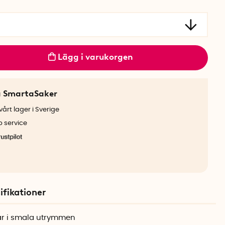
Lägg i varukorgen
a SmartaSaker
årt lager i Sverige
b service
ifikationer
ar i smala utrymmen