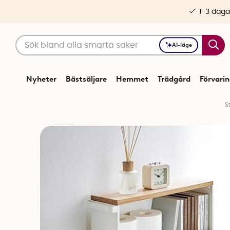
1-3 daga
AI-läge
Nyheter
Bästsäljare
Hemmet
Trädgård
Förvari
S