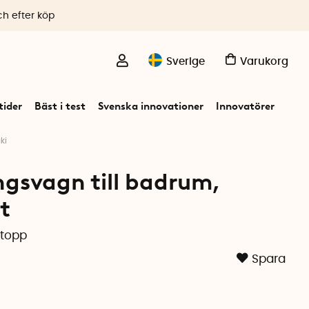
ch efter köp
Sverige
Varukorg
ider
Bäst i test
Svenska innovationer
Innovatörer
ki
ngsvagn till badrum,
t
ätopp
Spara