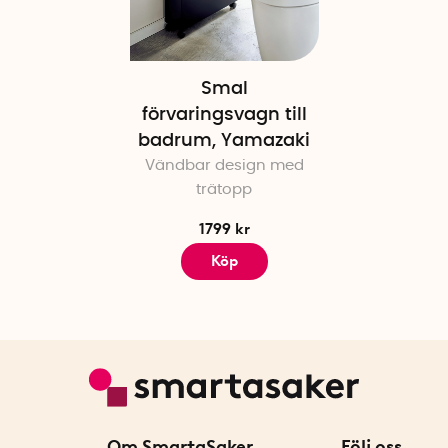
Smal
förvaringsvagn till
badrum, Yamazaki
Vändbar design med
trätopp
1799 kr
Köp
Om SmartaSaker
Följ oss