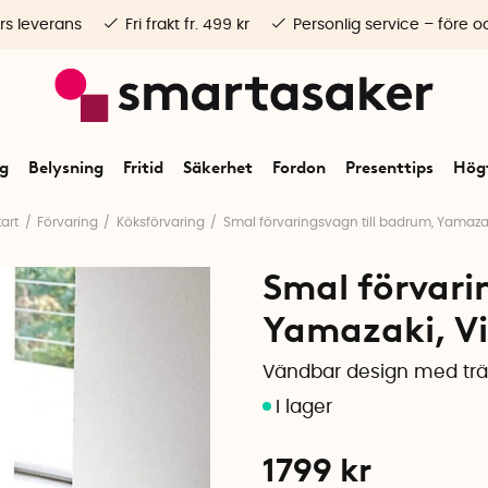
rs leverans
Fri frakt fr. 499 kr
Personlig service – före o
ng
Belysning
Fritid
Säkerhet
Fordon
Presenttips
Högt
tart
Förvaring
Köksförvaring
Smal förvaringsvagn till badrum, Yamaza
Smal förvari
Yamazaki, Vi
Vändbar design med tr
1799
kr