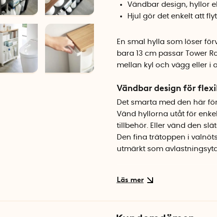
Vändbar design, hyllor el
Hjul gör det enkelt att fly
En smal hylla som löser fö
bara 13 cm passar Tower Rol
mellan kyl och vägg eller i 
Vändbar design för flexi
Det smarta med den här för
Vänd hyllorna utåt för enke
tillbehör. Eller vänd den slä
Den fina trätoppen i valnöt
utmärkt som avlastningsyta f
Smal hylla som utnyttja
Med tre generösa hyllplan
profil. Nedre hyllplanet är 
fyra hjulen gör att du enkel