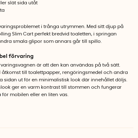
ler slät sida utåt
tta
rvaringsproblemet i trånga utrymmen. Med sitt djup på
ling Slim Cart perfekt bredvid toaletten, i springan
andra smala glipor som annars går till spillo.
bel förvaring
varingsvagnen är att den kan användas på två sätt.
l åtkomst till toalettpapper, rengöringsmedel och andra
ta sidan ut för en minimalistisk look där innehållet döljs.
slook ger en varm kontrast till stommen och fungerar
ör mobilen eller en liten vas.
r varje centimeter
 rymmer vagnen överraskande mycket trots sin smala
extra högt och passar större flaskor och toalettborste. De
t kan rulla ut vagnen för påfyllning eller städning, och