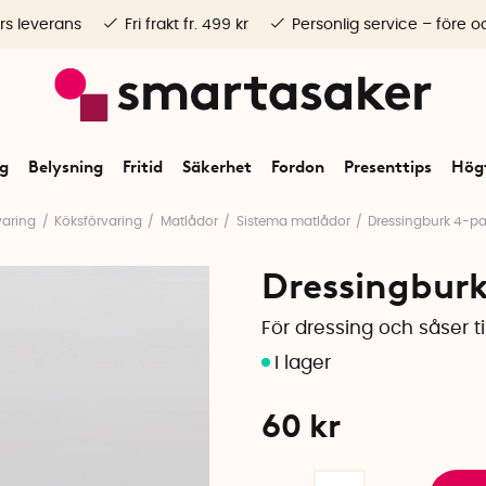
rs leverans
Fri frakt fr. 499 kr
Personlig service – före o
ng
Belysning
Fritid
Säkerhet
Fordon
Presenttips
Högt
varing
Köksförvaring
Matlådor
Sistema matlådor
Dressingburk 4-pa
Dressingburk
För dressing och såser t
60
kr