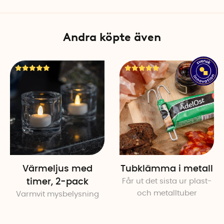
Tål: Frys, mikro, diskmaskin
Andra köpte även
Värmeljus med
Tubklämma i metall
timer, 2-pack
Får ut det sista ur plast-
och metalltuber
Varmvit mysbelysning