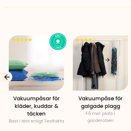
Vakuumpåsar för
Vakuumpåse för
kläder, kuddar &
galgade plagg
täcken
Få mer plats i
garderoben
Bäst i test enligt Testfakta