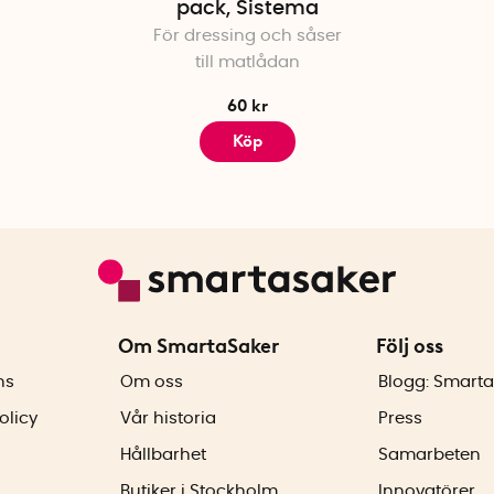
pack, Sistema
För dressing och såser
till matlådan
60 kr
Köp
Om SmartaSaker
Följ oss
ns
Om oss
Blogg: Smarta
olicy
Vår historia
Press
Hållbarhet
Samarbeten
Butiker i Stockholm
Innovatörer