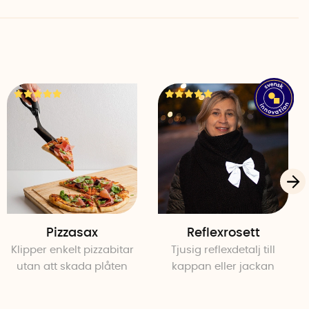
Pizzasax
Reflexrosett
Klipper enkelt pizzabitar
Tjusig reflexdetalj till
utan att skada plåten
kappan eller jackan