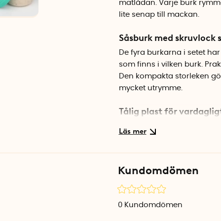
matlådan. Varje burk rymmer 
lite senap till mackan.
Såsburk med skruvlock s
De fyra burkarna i setet har 
som finns i vilken burk. Prakt
Den kompakta storleken gör a
mycket utrymme.
Tålig plast för vardaglig
Burkarna är tillverkade i BP
Sistema To Go-serien är kän
användning.
Kundomdömen
Specifikationer
Volym: 35 ml per burk
Antal: 4 st
0
Kundomdömen
Material: BPA-fri plast
Färger: Turkos, blå, lila (bl