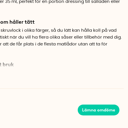
35 ml, perfekt för en portion dressing till salladen eller
om håller tätt
skruvlock i olika färger, så du lätt kan hålla koll på vad
iskt när du vill ha flera olika såser eller tillbehör med dig.
tt de får plats i de flesta matlådor utan att ta för
t bruk
A-fri plast och tål både frys, mikro och diskmaskin.
d för sin robusta kvalitet som håller för daglig
Lämna omdöme
andade)