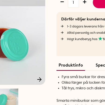
Därför väljer kundern
1-3 dagars leverans från v
Alltid personlig och snab
Högt kundbetyg hos
Produktinfo
Spec
Fyra små burkar för dre
Olika färger på locken fö
Tål frys, mikro och disk
Smarta miniburkar som gör de