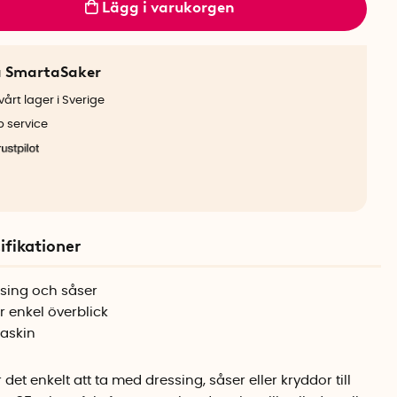
Lägg i varukorgen
a SmartaSaker
årt lager i Sverige
b service
ifikationer
ssing och såser
r enkel överblick
maskin
t enkelt att ta med dressing, såser eller kryddor till