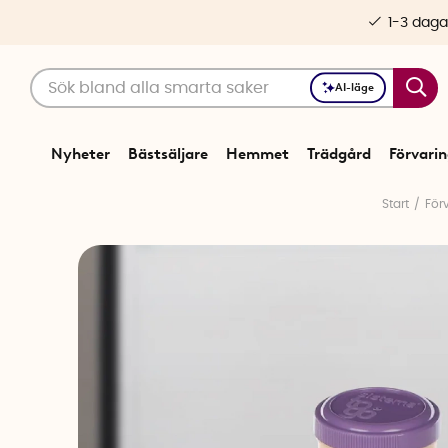
1-3 daga
AI-läge
Nyheter
Bästsäljare
Hemmet
Trädgård
Förvari
Start
För