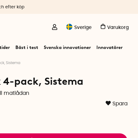
ch efter köp
Sverige
Varukorg
ider
Bäst i test
Svenska innovationer
Innovatörer
ck, Sistema
 4-pack, Sistema
ill matlådan
Spara