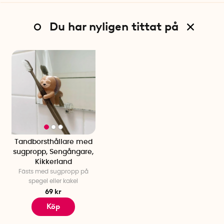
Du har nyligen tittat på
Tandborsthållare med
sugpropp, Sengångare,
Kikkerland
Fästs med sugpropp på
spegel eller kakel
69 kr
Köp