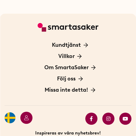
Kundtjänst
Kontakta oss
Villkor
För Företag
Frakt och leverans
Om SmartaSaker
Personuppgiftspolicy
Om oss
Följ oss
Köpvillkor
Vår historia
Blogg: Smarta tips
Missa inte detta!
Betalning
Hållbarhet
Press
Presentkort
Butiker i Stockholm
Samarbeten
Bäst i test
Innovatörer
Bästsäljare
Fyndhörnan
Inspireras av våra nyhetsbrev!