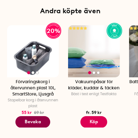
Fäste: Sugpropp
Andra köpte även
20%
Förvaringskorg i
Vakuumpåsar för
Batt
återvunnen plast 10L,
kläder, kuddar & täcken
SmartStore, Ljusgrå
Bäst i test enligt Testfakta
Få
Stapelbar korg i återvunnen
plast
55 kr
69 kr
fr. 59 kr
Bevaka
Köp