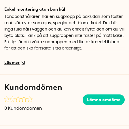
Enkel montering utan borrhål
Tandborsthållaren har en sugpropp på baksidan som fäster
mot släta ytor som glas, speglar och blankt kakel. Det blir
inga fula hål i väggen och du kan enkelt flytta den om du vill
byta plats. Tänk på att sugproppen inte fäster på matt kakel.
Ett tips är att tvätta sugproppen med lite diskmedel ibland
för att den ska fortsätta sitta ordentligt.
Gör tandborstningen roligare
Med en gullig sengångare som väntar vid handfatet blir det
lite lättare att få barnen att borsta tänderna. Hållaren
rymmer en tandborste och passar de flesta vanliga
Kundomdömen
modeller. Observera att tandborsthållaren är en
badrumstillbehör och inte en leksak.
Lämna omdöme
Specifikationer
0
Kundomdömen
Mått: 4 x 5 x 6 cm
Material: Plast
Färg: Ljusbrun