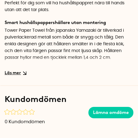
Perfekt för dig som vill ha hushållspappret nära till hands
utan att det tar plats.
Smart hushållspappershållare utan montering
Tower Paper Towel från japanska Yamazaki är tillverkad i
pulverlackerad metall som både är snygg och tålig. Den
enkla designen gör att hållaren smälter in i de flesta kök,
och den vita färgen passar fint mot ljusa skåp. Hållaren
passar hyllor med en tjocklek mellan 1,4 och 2 cm.
Håller ordning i köket
Genom att flytta hushållspappret från bänken till undersidan
av skåpet får du mer arbetsyta. Rullen sitter stadigt på plats
och är lätt att riva av från med en hand. En smart lösning
Kundomdömen
som förenklar vardagen i köket.
Specifikationer
Lämna omdöme
Mått: 26 x 16 x 9,5 cm
0
Kundomdömen
Material: Pulverlackerad metall
Färg: Vit