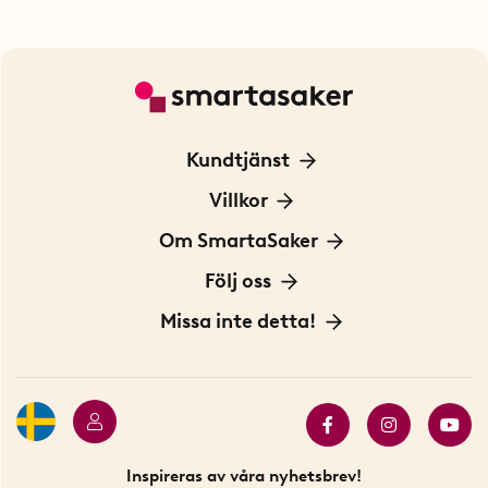
Kundtjänst
Kontakta oss
Villkor
För Företag
Frakt och leverans
Om SmartaSaker
Personuppgiftspolicy
Om oss
Följ oss
Köpvillkor
Vår historia
Blogg: Smarta tips
Missa inte detta!
Betalning
Hållbarhet
Press
Presentkort
Butiker i Stockholm
Samarbeten
Bäst i test
Innovatörer
Bästsäljare
Fyndhörnan
Inspireras av våra nyhetsbrev!