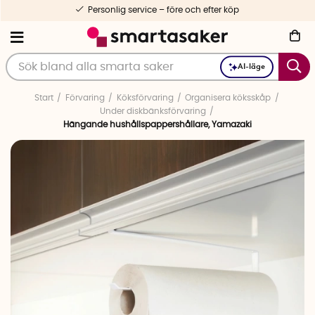
Personlig service – före och efter köp
AI-läge
Start
Förvaring
Köksförvaring
Organisera köksskåp
Under diskbänksförvaring
Hängande hushållspappershållare, Yamazaki