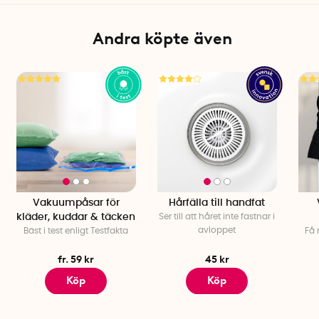
Passar hylltjocklek: 1,4–2 cm
Andra köpte även
Vakuumpåsar för
Hårfälla till handfat
kläder, kuddar & täcken
Ser till att håret inte fastnar i
avloppet
Bäst i test enligt Testfakta
Få 
fr. 59 kr
45 kr
Köp
Köp