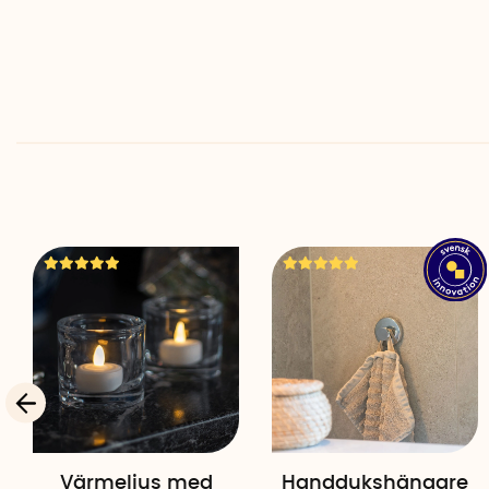
Värmeljus med
Handdukshängare