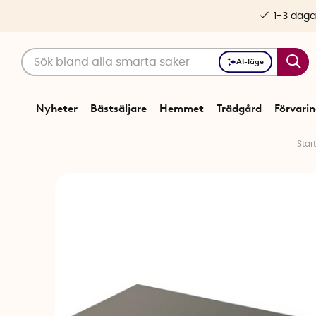
1-3 daga
AI-läge
Nyheter
Bästsäljare
Hemmet
Trädgård
Förvari
Star