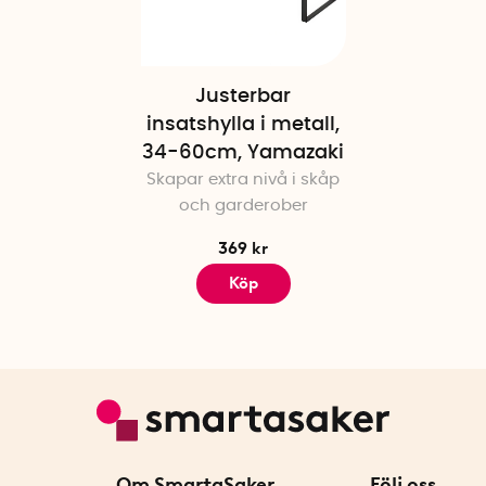
Justerbar
insatshylla i metall,
34-60cm, Yamazaki
Skapar extra nivå i skåp
och garderober
369 kr
Köp
Om SmartaSaker
Följ oss