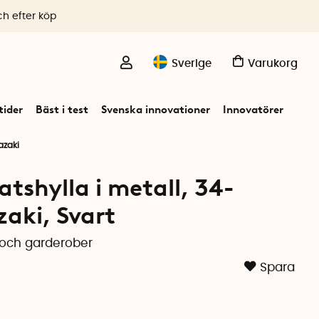
ch efter köp
Sverige
Varukorg
ider
Bäst i test
Svenska innovationer
Innovatörer
azaki
atshylla i metall, 34-
aki, Svart
 och garderober
Spara