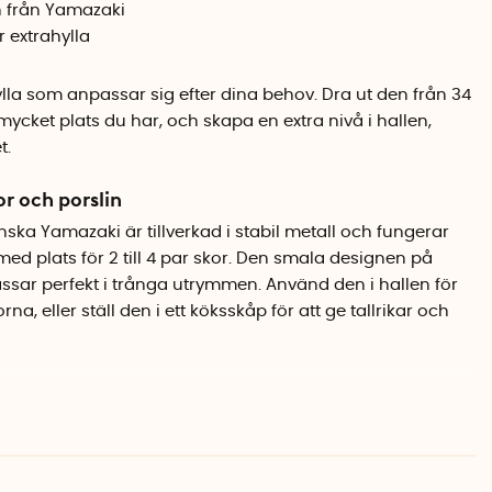
n från Yamazaki
r extrahylla
la som anpassar sig efter dina behov. Dra ut den från 34
ycket plats du har, och skapa en extra nivå i hallen,
t.
or och porslin
ska Yamazaki är tillverkad i stabil metall och fungerar
med plats för 2 till 4 par skor. Den smala designen på
ssar perfekt i trånga utrymmen. Använd den i hallen för
a, eller ställ den i ett köksskåp för att ge tallrikar och
och garderober
 hyllan en praktisk extra nivå utan att ta för mycket
tlig hylla i garderoben för att dubbla förvaringsutrymmet,
rskåp i köket. Den expanderbara konstruktionen gör att