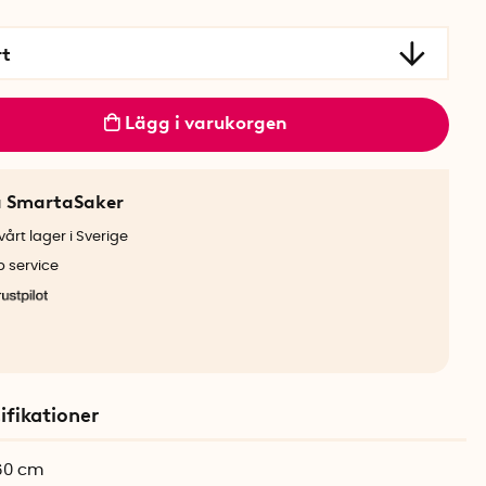
rt
Lägg i varukorgen
a SmartaSaker
årt lager i Sverige
b service
ifikationer
 60 cm