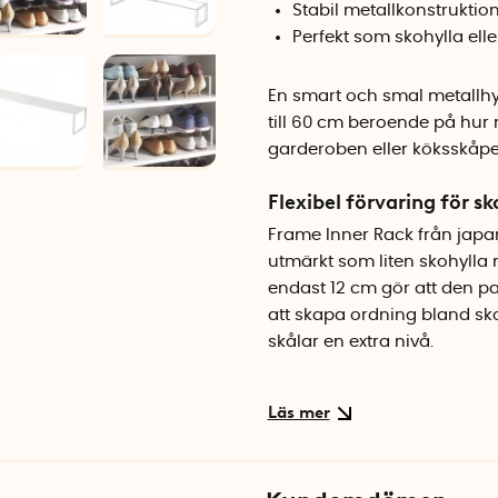
Stabil metallkonstruktio
Perfekt som skohylla elle
En smart och smal metallhyl
till 60 cm beroende på hur m
garderoben eller köksskåpe
Flexibel förvaring för sk
Frame Inner Rack från japan
utmärkt som liten skohylla 
endast 12 cm gör att den pa
att skapa ordning bland skorn
skålar en extra nivå.
Utnyttja höjden i skåp 
Med en höjd på 10 cm skapar
plats. Ställ den på en befin
eller använd den i ett unde