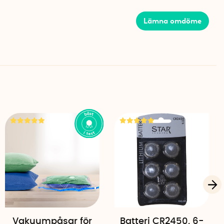
efter det utrymme du har till hands.
Lämna omdöme
D x H)
n
Vakuumpåsar för
Batteri CR2450, 6-