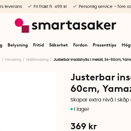
rs leverans
Fri frakt fr. 499 kr
Personlig service – före o
ng
Belysning
Fritid
Säkerhet
Fordon
Presenttips
Högt
t
Förvaring
Hallförvaring
Justerbar insatshylla i metall, 34-60cm, Yam
Justerbar ins
60cm, Yamaz
Skapar extra nivå i skåp
369
kr