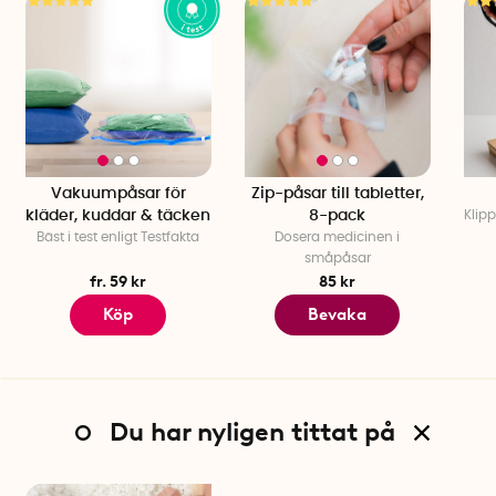
Vakuumpåsar för
Zip-påsar till tabletter,
kläder, kuddar & täcken
8-pack
Klipp
Bäst i test enligt Testfakta
Dosera medicinen i
småpåsar
fr. 59 kr
85 kr
Köp
Bevaka
Du har nyligen tittat på