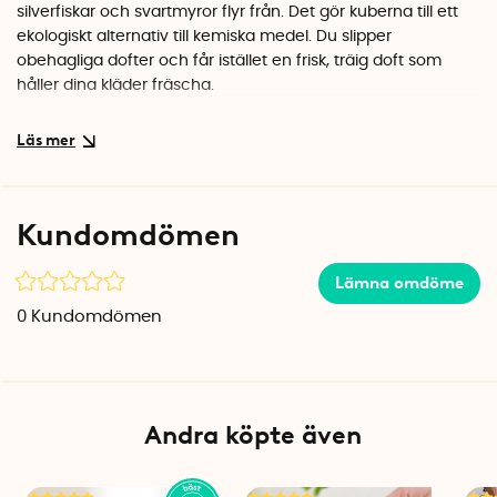
silverfiskar och svartmyror flyr från. Det gör kuberna till ett
ekologiskt alternativ till kemiska medel. Du slipper
obehagliga dofter och får istället en frisk, träig doft som
håller dina kläder fräscha.
Enkla att använda överallt
Tack vare sin kompakta storlek på 2 x 2 x 2 cm passar
kuberna perfekt i trånga utrymmen. Sprid ut dem i skåp och
lådor, eller lägg några i förvaringslådor för säsongsplagg.
Kundomdömen
När doften avtar kan du slipa lätt på ytan med sandpapper
för att fräscha upp den.
Lämna omdöme
Specifikationer
0
Kundomdömen
Mått per kub: 2 x 2 x 2 cm
Antal: 16 st
Material: Cederträ
Färg: Natur
Andra köpte även