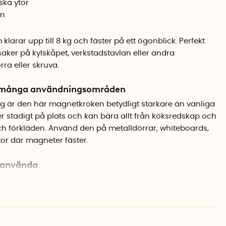
ska ytor
cm
klarar upp till 8 kg och fäster på ett ögonblick. Perfekt
saker på kylskåpet, verkstadstavlan eller andra
ra eller skruva.
 många användningsområden
kg är den här magnetkroken betydligt starkare än vanliga
r stadigt på plats och kan bära allt från köksredskap och
 och förkläden. Använd den på metalldörrar, whiteboards,
tor där magneter fäster.
eranvända
m kräver hål i väggen kan du enkelt flytta magnetkroken
en. Det gör den till en smart lösning både hemma och på
bilen.