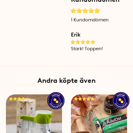
Diameter: 3,6 cm
Hållkraft: 8 kg
1
Kundomdömen
Material: Metall med stark
Erik
Stark! Toppen!
Andra köpte även