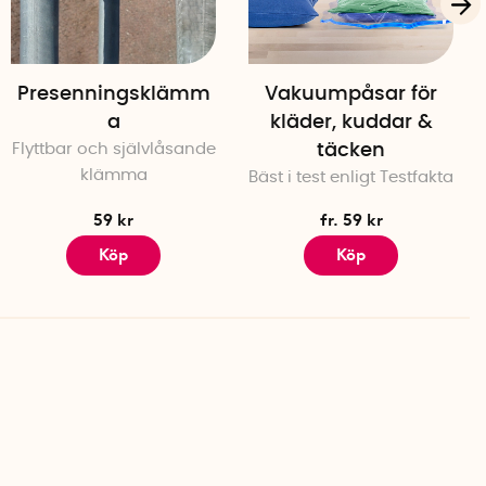
Presenningsklämm
Vakuumpåsar för
a
kläder, kuddar &
Flyttbar och självlåsande
täcken
klämma
Bäst i test enligt Testfakta
59 kr
fr. 59 kr
Köp
Köp