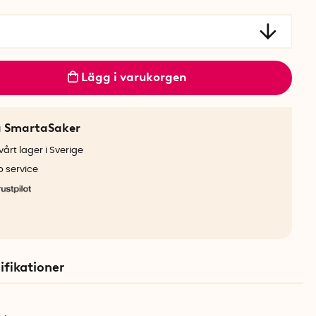
Lägg i varukorgen
a SmartaSaker
årt lager i Sverige
b service
ifikationer