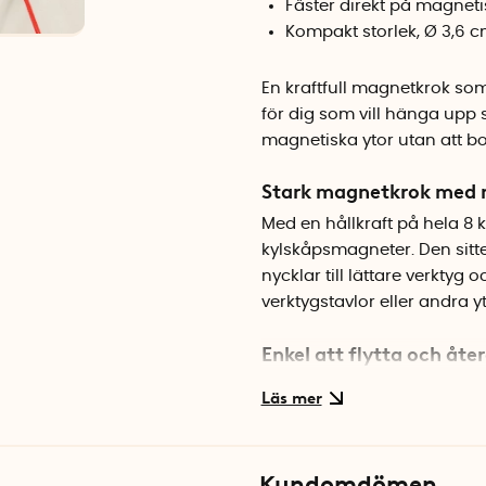
Fäster direkt på magneti
Kompakt storlek, Ø 3,6 
En kraftfull magnetkrok som 
för dig som vill hänga upp 
magnetiska ytor utan att bor
Stark magnetkrok med
Med en hållkraft på hela 8 
kylskåpsmagneter. Den sitte
nycklar till lättare verktyg
verktygstavlor eller andra y
Enkel att flytta och åt
Till skillnad från krokar so
när du vill ändra placering
kontoret, i garaget eller hus
Kundomdömen
Specifikationer