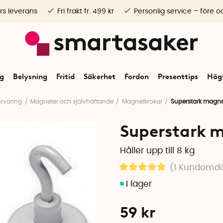
rs leverans
Fri frakt fr. 499 kr
Personlig service – före o
ng
Belysning
Fritid
Säkerhet
Fordon
Presenttips
Högt
örvaring
Magneter och självhäftande
Magnetkrokar
Superstark magne
Superstark m
Håller upp till 8 kg
(1
Kundomd
59
kr