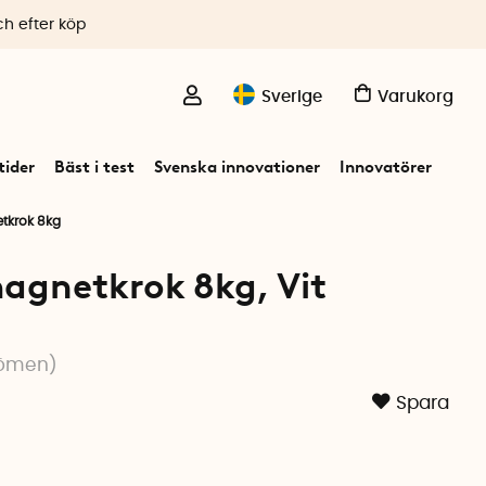
ch efter köp
Sverige
Varukorg
ider
Bäst i test
Svenska innovationer
Innovatörer
tkrok 8kg
agnetkrok 8kg, Vit
ömen
)
Spara