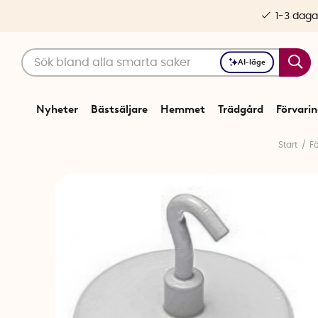
1-3 daga
AI-läge
Nyheter
Bästsäljare
Hemmet
Trädgård
Förvari
Start
F