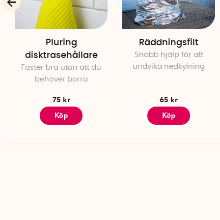
Pluring
Räddningsfilt
disktrasehållare
Snabb hjälp för att
undvika nedkylning
Fäster bra utan att du
behöver borra
75 kr
65 kr
Köp
Köp