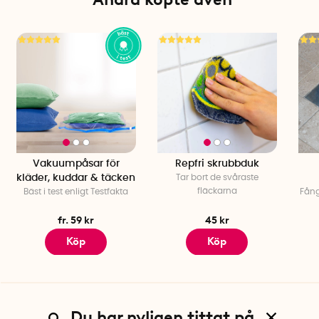
Mått: 58 x 16 x 16 cm
Torkyta: 2 meter
Material: Vitlackerad metall
Färg: Vit
Tillverkad i Italien
Vakuumpåsar för
Repfri skrubbduk
kläder, kuddar & täcken
Tar bort de svåraste
fläckarna
Bäst i test enligt Testfakta
Fång
fr. 59 kr
45 kr
Köp
Köp
Du har nyligen tittat på