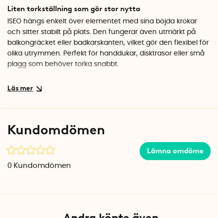
Liten torkställning som gör stor nytta
ISEO hängs enkelt över elementet med sina böjda krokar
och sitter stabilt på plats. Den fungerar även utmärkt på
balkongräcket eller badkarskanten, vilket gör den flexibel för
olika utrymmen. Perfekt för handdukar, disktrasor eller små
plagg som behöver torka snabbt.
Genomtänkt design i hållbart material
Torkställningen är tillverkad i vitlackerad metall och kommer
från Italien. Den enkla men robusta konstruktionen gör att
den håller för daglig användning. När du inte använder den
Kundomdömen
tar den knappt någon plats alls att förvara undan.
Utnyttja värmen du redan betalar för
Lämna omdöme
Genom att placera torkställningen på elementet drar du
0
Kundomdömen
nytta av värme som redan finns i hemmet. Det innebär
snabbare torkning utan extra energikostnad. En smart och
miljövänlig lösning för vardagens små tvättbehov.
Specifikationer
Andra köpte även