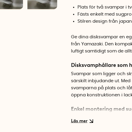
Plats för två svampar i t
Fästs enkelt med sugpr
Stilren design från jap
Ge dina disksvampar en eg
från Yamazaki. Den kompak
luftigt samtidigt som de allt
Disksvamphållare som hå
Svampar som ligger och skv
särskilt inbjudande ut. Med
svamparna på plats och låt
öppna konstruktionen i lackera
Enkel montering med s
Hållaren fästs mot diskhoen
varken behöver borra eller t
Sugproppen håller stadigt på 