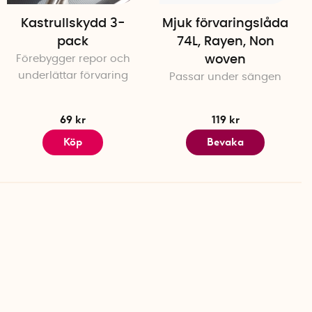
Kastrullskydd 3-
Mjuk förvaringslåda
pack
74L, Rayen, Non
Förebygger repor och
woven
underlättar förvaring
Passar under sängen
69 kr
119 kr
Köp
Bevaka