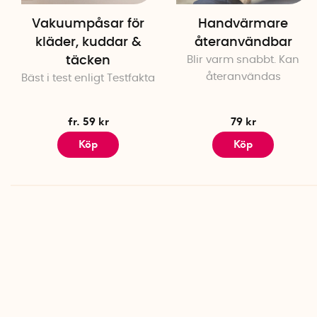
Vakuumpåsar för
Handvärmare
kläder, kuddar &
återanvändbar
täcken
Blir varm snabbt. Kan
återanvändas
Bäst i test enligt Testfakta
fr. 59 kr
79 kr
Köp
Köp