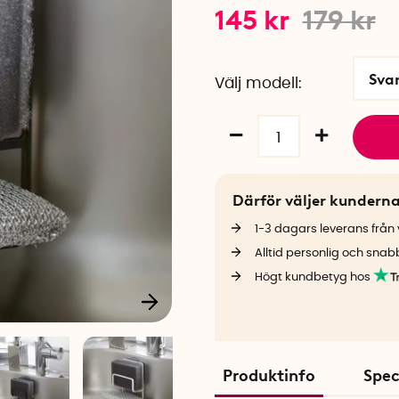
145
kr
179
kr
Sva
Välj modell
Därför väljer kundern
1-3 dagars leverans från v
Alltid personlig och snab
Högt kundbetyg hos
Produktinfo
Spec