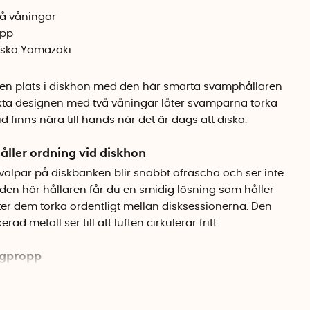
vå våningar
opp
anska Yamazaki
en plats i diskhon med den här smarta svamphållaren
ta designen med två våningar låter svamparna torka
id finns nära till hands när det är dags att diska.
ller ordning vid diskhon
alpar på diskbänken blir snabbt ofräscha och ser inte
 den här hållaren får du en smidig lösning som håller
er dem torka ordentligt mellan disksessionerna. Den
d metall ser till att luften cirkulerar fritt.
ugpropp
s släta yta med en stark sugpropp. Det innebär att du
ejpa, och du kan enkelt flytta den om du vill byta plats.
rostfritt stål, porslin och andra släta ytor.