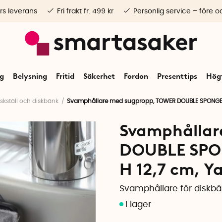
rs leverans
Fri frakt fr. 499 kr
Personlig service – före o
ng
Belysning
Fritid
Säkerhet
Fordon
Presenttips
Högt
iskställ och diskbänk
Svamphållare med sugpropp, TOWER DOUBLE SPONGE HOL
Svamphållar
DOUBLE SPON
H 12,7 cm, Y
Svamphållare för diskb