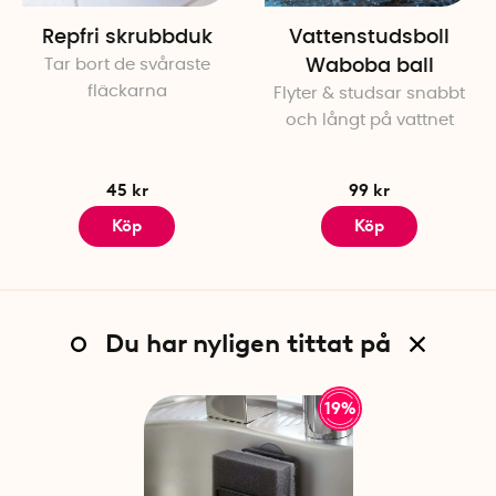
Repfri skrubbduk
Vattenstudsboll
Tar bort de svåraste
Waboba ball
fläckarna
Flyter & studsar snabbt
och långt på vattnet
45 kr
99 kr
Köp
Köp
Du har nyligen tittat på
19%