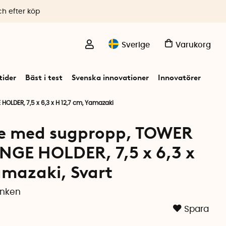
ch efter köp
Sverige
Varukorg
ider
Bäst i test
Svenska innovationer
Innovatörer
DER, 7,5 x 6,3 x H 12,7 cm, Yamazaki
e med sugpropp, TOWER
GE HOLDER, 7,5 x 6,3 x
amazaki, Svart
änken
Spara