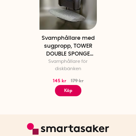
Svamphållare med
sugpropp, TOWER
DOUBLE SPONGE
HOLDER, 7,5 x 6,3 x H
Svamphållare för
diskbänken
12,7 cm, Yamazaki
145 kr
179 kr
Köp