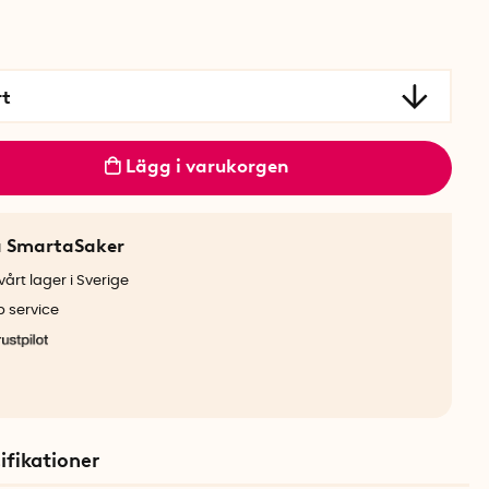
rt
Lägg i varukorgen
a SmartaSaker
årt lager i Sverige
b service
ifikationer