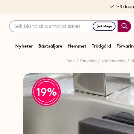
1-3 daga
AI-läge
Nyheter
Bästsäljare
Hemmet
Trädgård
Förvari
Start
Förvaring
Köksförvaring
D
19