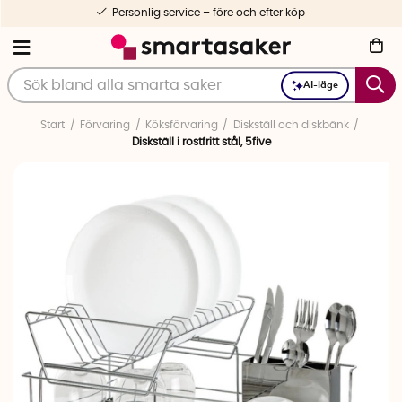
Personlig service – före och efter köp
AI-läge
Start
Förvaring
Köksförvaring
Diskställ och diskbänk
Diskställ i rostfritt stål, 5five