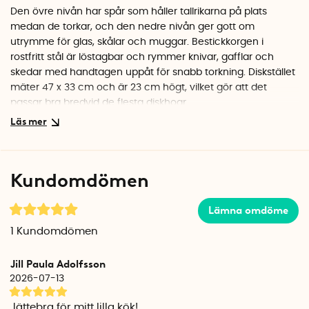
Den övre nivån har spår som håller tallrikarna på plats
medan de torkar, och den nedre nivån ger gott om
utrymme för glas, skålar och muggar. Bestickkorgen i
rostfritt stål är löstagbar och rymmer knivar, gafflar och
skedar med handtagen uppåt för snabb torkning. Diskstället
mäter 47 x 33 cm och är 23 cm högt, vilket gör att det
passar bra bredvid de flesta diskhoar.
Hållbart material som tål vardagen
Rostfritt stål är ett smart val för köket. Det rostar inte, är
enkelt att torka av och behåller sin blanka finish år efter år.
Kundomdömen
Den silvriga ytan passar dessutom in i de flesta kök, oavsett
stil.
Lämna omdöme
Specifikationer
1
Kundomdömen
Mått: 47 x 33 x 23 cm
Material: Rostfritt stål
Jill Paula Adolfsson
Färg: Silver
2026-07-13
Inkluderar: Bestickkorg och droppbricka
Jättebra för mitt lilla kök!