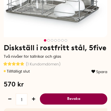
Diskställ i rostfritt stål, 5five
Två nivåer för tallrikar och glas
(1
Kundomdömen
)
Spara
570
kr
Bevaka