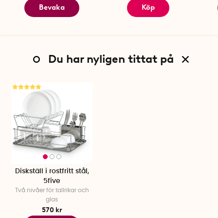
Bevaka
Köp
Du har nyligen tittat på
Diskställ i rostfritt stål,
5five
Två nivåer för tallrikar och
glas
570 kr