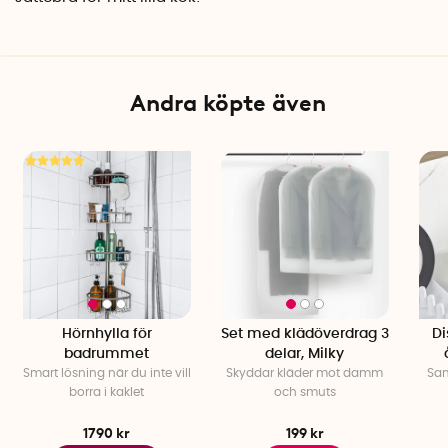
Andra köpte även
Hörnhylla för
Set med klädöverdrag 3
Di
badrummet
delar, Milky
Smart lösning när du inte vill
Skyddar kläder mot damm
Sam
borra i kaklet
och smuts
1790 kr
199 kr