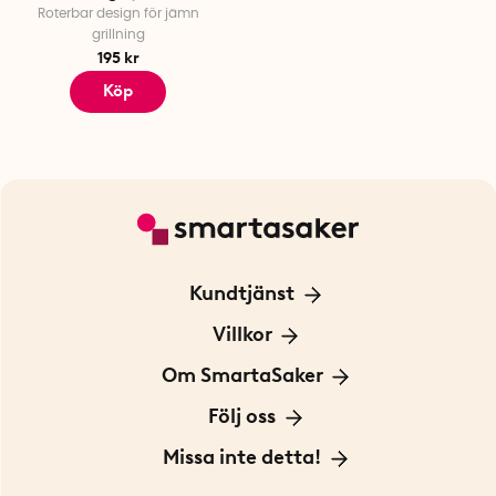
Roterbar design för jämn
grillning
195 kr
Köp
Kundtjänst
Kontakta oss
Villkor
För Företag
Frakt och leverans
Om SmartaSaker
Personuppgiftspolicy
Om oss
Följ oss
Köpvillkor
Vår historia
Blogg: Smarta tips
Missa inte detta!
Betalning
Hållbarhet
Press
Presentkort